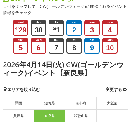
日付をタップして、GW(ゴールデンウィーク)に開催されるイベント
情報をチェック
wed
thu
fri
sat
sun
mon
4/
29
30
5/
1
2
3
4
tue
wed
thu
fri
sat
sun
5
6
7
8
9
10
2026年4月14日(火) GW(ゴールデンウ
ィーク)イベント【奈良県】
エリアを絞り込む
変更する
関西
滋賀県
京都府
大阪府
兵庫県
奈良県
和歌山県