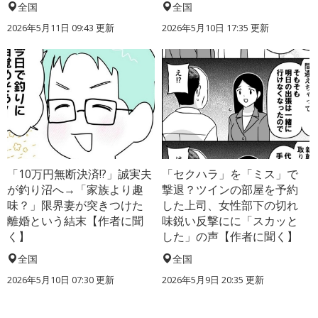
全国
全国
2026年5月11日 09:43 更新
2026年5月10日 17:35 更新
「10万円無断決済!?」誠実夫
「セクハラ」を「ミス」で
が釣り沼へ→「家族より趣
撃退？ツインの部屋を予約
味？」限界妻が突きつけた
した上司、女性部下の切れ
離婚という結末【作者に聞
味鋭い反撃にに「スカッと
く】
した」の声【作者に聞く】
全国
全国
2026年5月10日 07:30 更新
2026年5月9日 20:35 更新