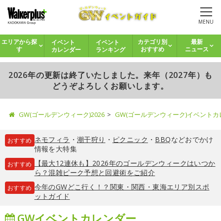
MENU
イベント
イベント
エリアから探
カテゴリ別
最新
カレンダー
ランキング
す
おすすめ
ニュース
2026年の更新は終了いたしました。来年（2027年）も
どうぞよろしくお願いします。
GW(ゴールデンウィーク)2026
GW(ゴールデンウィーク)イベント
ネモフィラ
・
潮干狩り
・
ピクニック
・
BBQ
などおでかけ
おすすめ
情報を大特集
【最大12連休も】2026年のゴールデンウィークはいつか
おすすめ
ら？混雑ピーク予想と回避術をご紹介
今年のGWどこ行く！？関東・関西・東海エリア別スポ
おすすめ
ットガイド
GWイベントカレンダー