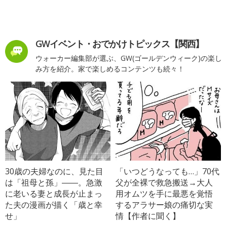
GWイベント・おでかけトピックス【関西】
ウォーカー編集部が選ぶ、GW(ゴールデンウィーク)の楽し
み方を紹介。家で楽しめるコンテンツも続々！
30歳の夫婦なのに、見た目
「いつどうなっても…」70代
は「祖母と孫」――。急激
父が全裸で救急搬送→大人
に老いる妻と成長が止まっ
用オムツを手に最悪を覚悟
た夫の漫画が描く「歳と幸
するアラサー娘の痛切な実
せ」
情【作者に聞く】