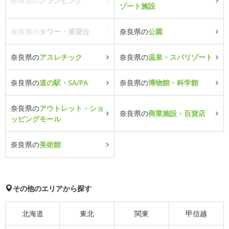
奈良県の
グランピング
ゾート施設
奈良県の
タワー・展望台
奈良県の
公園
奈良県の
アスレチック
奈良県の
温泉・スパリゾート
奈良県の
道の駅・SA/PA
奈良県の
博物館・科学館
奈良県の
アウトレット・ショ
奈良県の
商業施設・百貨店
ッピングモール
奈良県の
美術館
その他のエリアから探す
北海道
東北
関東
甲信越