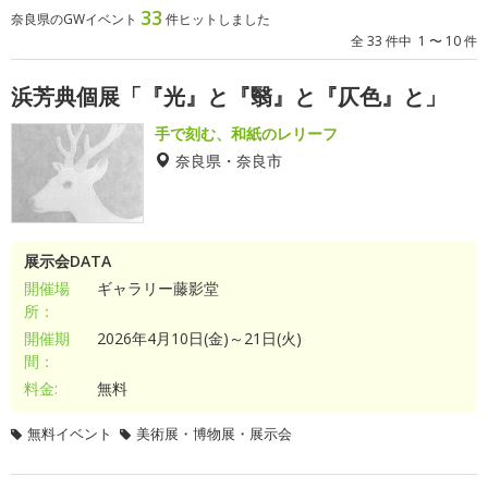
33
奈良県のGWイベント
件ヒットしました
全 33 件中 1 〜 10 件
浜芳典個展「『光』と『翳』と『仄色』と」
手で刻む、和紙のレリーフ
奈良県・奈良市
展示会DATA
開催場
ギャラリー藤影堂
所：
開催期
2026年4月10日(金)～21日(火)
間：
料金:
無料
無料イベント
美術展・博物展・展示会