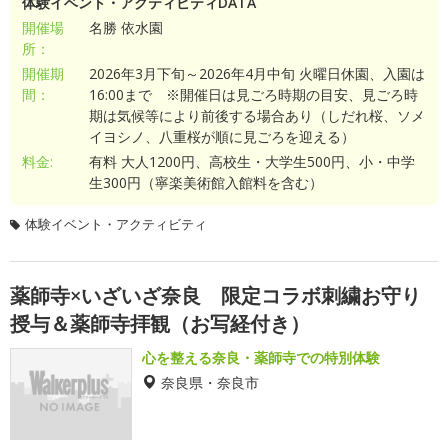
体験イベント・アクティビティDATA
開催場
名勝 依水園
所：
開催期
2026年3月下旬～2026年4月中旬 火曜日休園、入園は
間：
16:00まで ※開催日は見ごろ時期の目安、見ごろ時
期は気候等により前後する場合あり（しだれ桜、ソメ
イヨシノ、八重桜が順に見ごろを迎える）
料金:
有料 大人1200円、高校生・大学生500円、小・中学
生300円（寧楽美術館入館料を含む）
体験イベント・アクティビティ
薬師寺×いざいざ奈良 限定コラボ刺繍お守り
授与＆薬師寺拝観（お写経付き）
心を整える奈良・薬師寺での特別体験
奈良県・奈良市