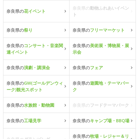
奈良県の
動物ふれあいイベン
奈良県の
花イベント
ト
奈良県の
祭り
奈良県の
フリーマーケット
奈良県の
コンサート・音楽関
奈良県の
美術展・博物展・展
連イベント
示会
奈良県の
演劇・講演会
奈良県の
フェア
奈良県の
GW(ゴールデンウィ
奈良県の
遊園地・テーマパー
ーク)観光スポット
ク
奈良県の
水族館・動物園
奈良県の
フードテーマパーク
奈良県の
工場見学
奈良県の
キャンプ場・BBQ場
奈良県の
牧場・レジャー＆リ