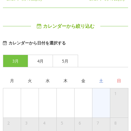
カレンダーから絞り込む
カレンダーから日付を選択する
3月
4月
5月
月
火
水
木
金
土
日
1
2
3
4
5
6
7
8