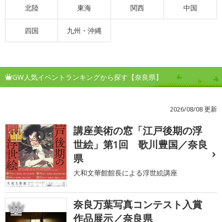
北陸
東海
関西
中国
四国
九州・沖縄
GW人気イベントランキングから探す【奈良県】
2026/08/08 更新
講座美術の窓「江戸後期の浮
1
世絵」第1回 歌川豊国／奈良
県
大和文華館館長による浮世絵講座
奈良万葉写真コンテスト入賞
2
作品展示／奈良県