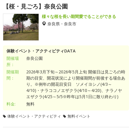
【桜・見ごろ】奈良公園
様々な桜を長い期間愛でることができる
奈良県・奈良市
体験イベント・アクティビティDATA
開催場
奈良公園
所：
開催期
2026年3月下旬～2026年5月上旬 開催日は見ごろの時
間：
期の目安、開花状況により開催期間が前後する場合あ
り。※例年の開花目安日 ソメイヨシノ(4/3～
4/10)・ナラココノエザクラ(4/10～4/20)、ナラノヤ
エザクラ(4/25～5/5※昨年は5月1日に散り終わり)
料金:
無料
体験イベント・アクティビティ
無料イベント