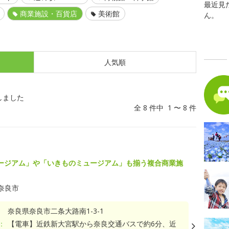
最近見
商業施設・百貨店
美術館
ん。
人気順
しました
全 8 件中 1 〜 8 件
ージアム」や「いきものミュージアム」も揃う複合商業施
奈良市
奈良県奈良市二条大路南1-3-1
：
【電車】近鉄新大宮駅から奈良交通バスで約6分、近