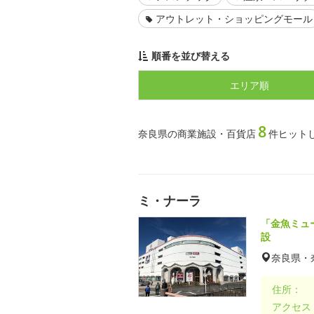
アウトレット・ショッピングモール
順番を並び替える
エリア順
8
奈良県の商業施設・百貨店
件ヒット
ミ・ナーラ
「金魚ミュ
設
奈良県・
住所：
アクセス