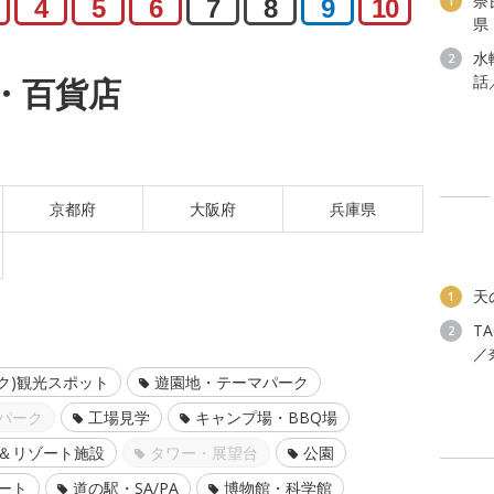
奈
1
4
5
6
7
8
9
10
県
水
2
話
・百貨店
京都府
大阪府
兵庫県
天
1
T
2
／
ク)観光スポット
遊園地・テーマパーク
パーク
工場見学
キャンプ場・BBQ場
＆リゾート施設
タワー・展望台
公園
ート
道の駅・SA/PA
博物館・科学館