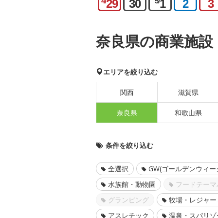
4/
5/
29
30
1
2
3
奈良県の商業施設
エリアを絞り込む
関西
滋賀県
奈良県
和歌山県
条件を絞り込む
全選択
GW(ゴールデンウィー
水族館・動物園
フードテーマ
グランピング
牧場・レジャー
アスレチック
温泉・スパリゾ