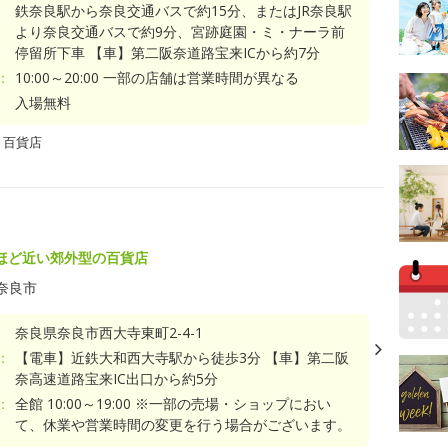
鉄奈良駅から奈良交通バスで約15分、またはJR奈良駅
より奈良交通バスで約9分、宮跡庭園・ミ・ナーラ前
停留所下車 【車】第二阪奈道路宝来ICから約7分
：
10:00～20:00 一部の店舗は営業時間が異なる
入場無料
・百貨店
ほど近い郊外型の百貨店
奈良市
奈良県奈良市西大寺東町2-4-1
：
【電車】近鉄大和西大寺駅から徒歩3分 【車】第二阪
奈高速道路宝来IC出口から約5分
：
全館 10:00～19:00 ※一部の売場・ショップにおい
て、休業や営業時間の変更を行う場合がございます。