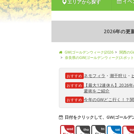
イベ
エリアから探す
2026年の
GW(ゴールデンウィーク)2026
関西のG
奈良県のGW(ゴールデンウィーク)スポット
ネモフィラ
・
潮干狩り
・
おすすめ
【最大12連休も】202
おすすめ
避術をご紹介
今年のGWどこ行く！？
おすすめ
日付をクリックして、GW(ゴールデ
wed
fri
thu
sat
su