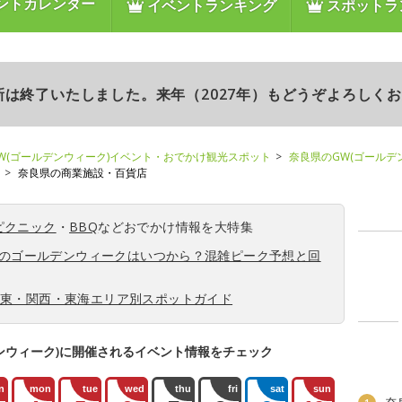
ントカレンダー
イベントランキング
スポットラ
更新は終了いたしました。来年（2027年）もどうぞよろしく
W(ゴールデンウィーク)イベント・おでかけ観光スポット
奈良県のGW(ゴールデ
奈良県の商業施設・百貨店
ピクニック
・
BBQ
などおでかけ情報を大特集
6年のゴールデンウィークはいつから？混雑ピーク予想と回
関東・関西・東海エリア別スポットガイド
ンウィーク)に開催されるイベント情報をチェック
n
mon
tue
wed
thu
fri
sat
sun