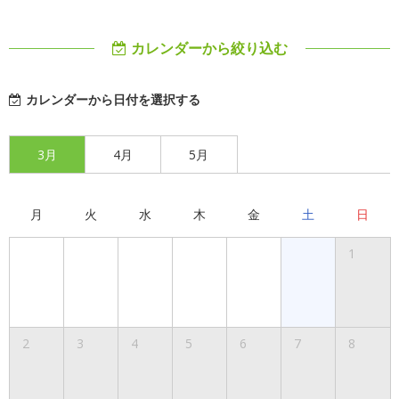
カレンダーから絞り込む
カレンダーから日付を選択する
3月
4月
5月
月
火
水
木
金
土
日
1
2
3
4
5
6
7
8