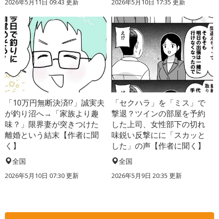
2026年5月11日 09:43 更新
2026年5月10日 17:35 更新
「10万円無断決済!?」誠実夫
「セクハラ」を「ミス」で
が釣り沼へ→「家族より趣
撃退？ツインの部屋を予約
味？」限界妻が突きつけた
した上司、女性部下の切れ
離婚という結末【作者に聞
味鋭い反撃にに「スカッと
く】
した」の声【作者に聞く】
全国
全国
2026年5月10日 07:30 更新
2026年5月9日 20:35 更新