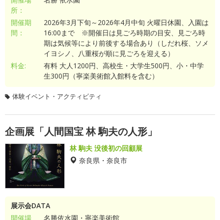
所：
開催期
2026年3月下旬～2026年4月中旬 火曜日休園、入園は
間：
16:00まで ※開催日は見ごろ時期の目安、見ごろ時
期は気候等により前後する場合あり（しだれ桜、ソメ
イヨシノ、八重桜が順に見ごろを迎える）
料金:
有料 大人1200円、高校生・大学生500円、小・中学
生300円（寧楽美術館入館料を含む）
体験イベント・アクティビティ
企画展「人間国宝 林 駒夫の人形」
林 駒夫 没後初の回顧展
奈良県・奈良市
展示会DATA
開催場
名勝依水園・寧楽美術館