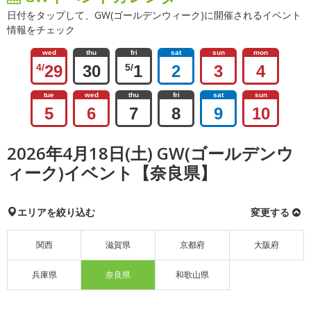
日付をタップして、GW(ゴールデンウィーク)に開催されるイベント
情報をチェック
wed
thu
fri
sat
sun
mon
4/
29
30
5/
1
2
3
4
tue
wed
thu
fri
sat
sun
5
6
7
8
9
10
2026年4月18日(土) GW(ゴールデンウ
ィーク)イベント【奈良県】
エリアを絞り込む
変更する
関西
滋賀県
京都府
大阪府
兵庫県
奈良県
和歌山県