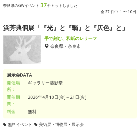
37
奈良県のGWイベント
件ヒットしました
全 37 件中 1 〜 10 件
浜芳典個展「『光』と『翳』と『仄色』と」
手で刻む、和紙のレリーフ
奈良県・奈良市
展示会DATA
開催場
ギャラリー藤影堂
所：
開催期
2026年4月10日(金)～21日(火)
間：
料金:
無料
無料イベント
美術展・博物展・展示会