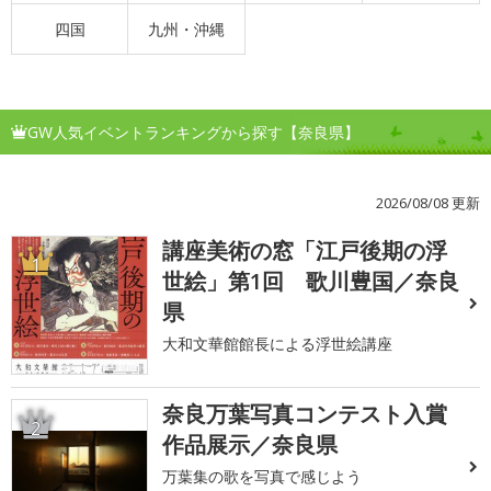
四国
九州・沖縄
GW人気イベントランキングから探す【奈良県】
2026/08/08 更新
講座美術の窓「江戸後期の浮
1
世絵」第1回 歌川豊国／奈良
県
大和文華館館長による浮世絵講座
奈良万葉写真コンテスト入賞
2
作品展示／奈良県
万葉集の歌を写真で感じよう