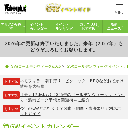
MENU
イベント
イベント
エリアから探
カテゴリ別
最新
カレンダー
ランキング
す
おすすめ
ニュース
2026年の更新は終了いたしました。来年（2027年）も
どうぞよろしくお願いします。
GW(ゴールデンウィーク)2026
GW(ゴールデンウィーク)イベント
ネモフィラ
・
潮干狩り
・
ピクニック
・
BBQ
などおでかけ
おすすめ
情報を大特集
【最大12連休も】2026年のゴールデンウィークはいつか
おすすめ
ら？混雑ピーク予想と回避術をご紹介
今年のGWどこ行く！？関東・関西・東海エリア別スポ
おすすめ
ットガイド
GWイベントカレンダー