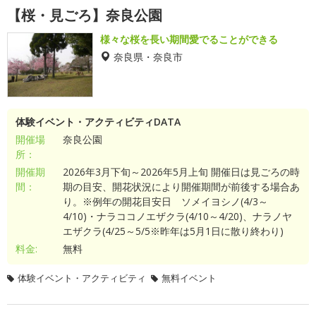
【桜・見ごろ】奈良公園
様々な桜を長い期間愛でることができる
奈良県・奈良市
体験イベント・アクティビティDATA
開催場
奈良公園
所：
開催期
2026年3月下旬～2026年5月上旬 開催日は見ごろの時
間：
期の目安、開花状況により開催期間が前後する場合あ
り。※例年の開花目安日 ソメイヨシノ(4/3～
4/10)・ナラココノエザクラ(4/10～4/20)、ナラノヤ
エザクラ(4/25～5/5※昨年は5月1日に散り終わり)
料金:
無料
体験イベント・アクティビティ
無料イベント