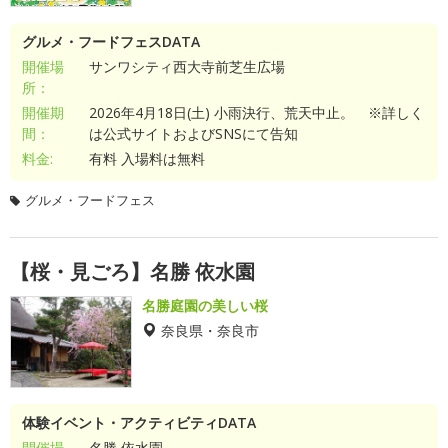
グルメ・フードフェスDATA
開催場
サンワシティ西大寺前芝生広場
所：
開催期
2026年4月18日(土) 小雨決行、荒天中止。 ※詳しく
間：
は公式サイトおよびSNSにて告知
料金:
有料 入場料は無料
グルメ・フードフェス
【桜・見ごろ】名勝 依水園
名勝庭園の美しい桜
奈良県・奈良市
体験イベント・アクティビティDATA
開催場
名勝 依水園