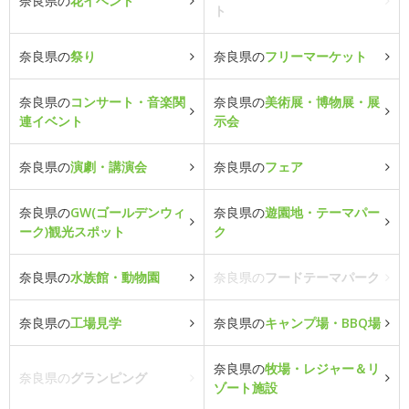
奈良県の
花イベント
ト
奈良県の
祭り
奈良県の
フリーマーケット
奈良県の
コンサート・音楽関
奈良県の
美術展・博物展・展
連イベント
示会
奈良県の
演劇・講演会
奈良県の
フェア
奈良県の
GW(ゴールデンウィ
奈良県の
遊園地・テーマパー
ーク)観光スポット
ク
奈良県の
水族館・動物園
奈良県の
フードテーマパーク
奈良県の
工場見学
奈良県の
キャンプ場・BBQ場
奈良県の
牧場・レジャー＆リ
奈良県の
グランピング
ゾート施設