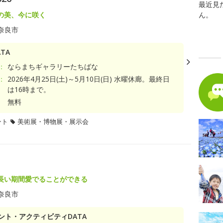
最近見
の美、今に咲く
ん。
奈良市
TA
：
ならまちギャラリーたちばな
：
2026年4月25日(土)～5月10日(日) 水曜休廊。最終日
は16時まで。
無料
ント
美術展・博物展・展示会
長い期間愛でることができる
奈良市
ント・アクティビティDATA