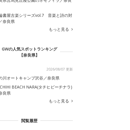
良県営馬見丘陵公園のネモフィラ／奈良
輪書屋古楽シリーズvol.7 音楽と詩の対
／奈良県
もっと見る
GWの人気スポットランキング
【奈良県】
2026/08/07 更新
の川オートキャンプ沢谷／奈良県
ACHIHI BEACH NARA(タチヒビーチナラ)
奈良県
もっと見る
閲覧履歴