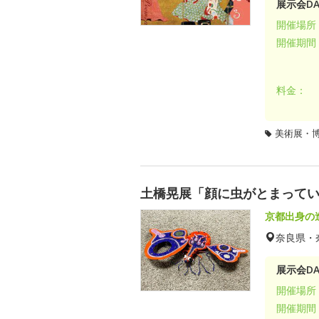
展示会DA
開催場所
開催期間
料金：
美術展・
土橋晃展「顔に虫がとまって
京都出身の
奈良県・
展示会DA
開催場所
開催期間