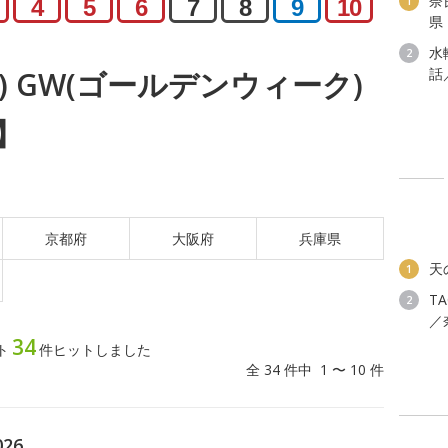
奈
1
4
5
6
7
8
9
10
県
水
2
話
木) GW(ゴールデンウィーク)
】
京都府
大阪府
兵庫県
天
1
T
2
／
34
ト
件ヒットしました
全 34 件中 1 〜 10 件
26