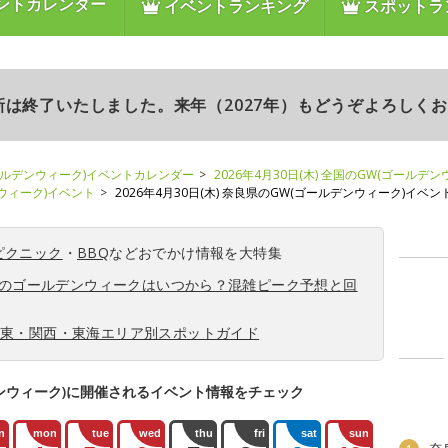
ントカレンダー
イベントランキング
スポットラ
更新は終了いたしました。来年（2027年）もどうぞよろしく
ールデンウィーク)イベントカレンダー
2026年4月30日(木) 全国のGW(ゴールデ
ンウィーク)イベント
2026年4月30日(木) 奈良県のGW(ゴールデンウィーク)イベン
ピクニック
・
BBQ
などおでかけ情報を大特集
6年のゴールデンウィークはいつから？混雑ピーク予想と回
関東・関西・東海エリア別スポットガイド
ンウィーク)に開催されるイベント情報をチェック
n
mon
tue
wed
thu
fri
sat
sun