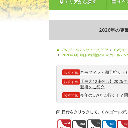
イベ
エリアから探す
2026年の
GW(ゴールデンウィーク)2026
GW(ゴ
2026年4月30日(木) 関西のGW(ゴールデ
ネモフィラ
・
潮干狩り
・
おすすめ
【最大12連休も】202
おすすめ
避術をご紹介
今年のGWどこ行く！？
おすすめ
日付をクリックして、GW(ゴールデ
wed
fri
thu
sat
su