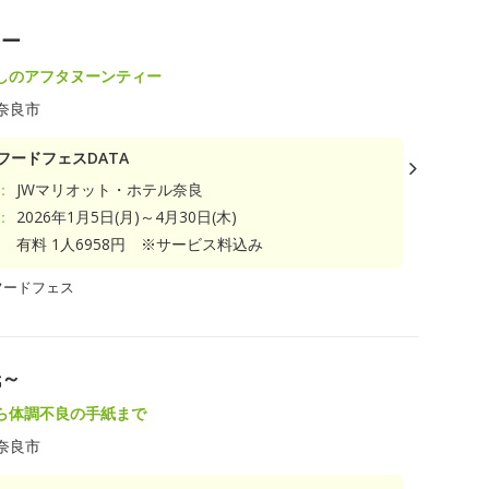
ィー
しのアフタヌーンティー
奈良市
フードフェスDATA
：
JWマリオット・ホテル奈良
：
2026年1月5日(月)～4月30日(木)
有料 1人6958円 ※サービス料込み
フードフェス
紙～
ら体調不良の手紙まで
奈良市