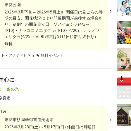
：
奈良公園
：
2026年3月下旬～2026年5月上旬 開催日は見ごろの時
期の目安、開花状況により開催期間が前後する場合あ
り。※例年の開花目安日 ソメイヨシノ(4/3～
4/10)・ナラココノエザクラ(4/10～4/20)、ナラノヤ
エザクラ(4/25～5/5※昨年は5月1日に散り終わり)
無料
ント・アクティビティ
無料イベント
中心に-
た一条の光
奈良市
TA
：
奈良市杉岡華邨書道美術館
：
2026年3月28日(土)～5月17日(日) 休館日は月曜日