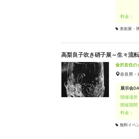
料金：
美術展・
高梨良子吹き硝子展～生々流
金沢在住の
奈良県・
展示会DA
開催場所
開催期間
料金：
無料イベ