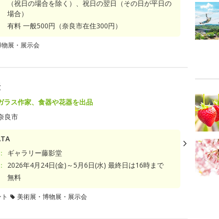
（祝日の場合を除く）、祝日の翌日（その日が平日の
場合）
有料 一般500円（奈良市在住300円）
博物展・展示会
転
ガラス作家、食器や花器を出品
奈良市
TA
：
ギャラリー藤影堂
：
2026年4月24日(金)～5月6日(水) 最終日は16時まで
無料
ント
美術展・博物展・展示会