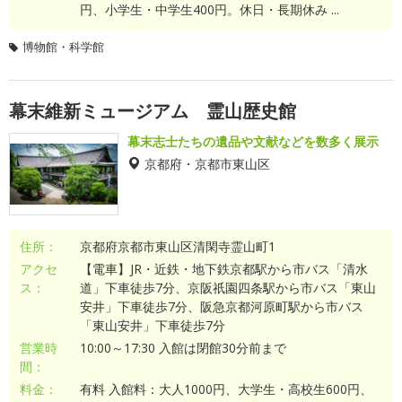
円、小学生・中学生400円。休日・長期休み ...
博物館・科学館
幕末維新ミュージアム 霊山歴史館
幕末志士たちの遺品や文献などを数多く展示
京都府・京都市東山区
住所：
京都府京都市東山区清閑寺霊山町1
アクセ
【電車】JR・近鉄・地下鉄京都駅から市バス「清水
ス：
道」下車徒歩7分、京阪祇園四条駅から市バス「東山
安井」下車徒歩7分、阪急京都河原町駅から市バス
「東山安井」下車徒歩7分
営業時
10:00～17:30 入館は閉館30分前まで
間：
料金：
有料 入館料：大人1000円、大学生・高校生600円、