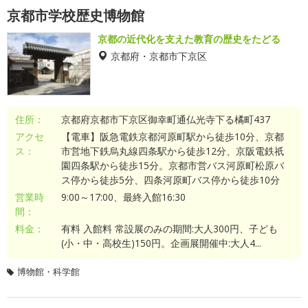
京都市学校歴史博物館
京都の近代化を支えた教育の歴史をたどる
京都府・京都市下京区
住所：
京都府京都市下京区御幸町通仏光寺下る橘町437
アクセ
【電車】阪急電鉄京都河原町駅から徒歩10分、京都
ス：
市営地下鉄烏丸線四条駅から徒歩12分、京阪電鉄祇
園四条駅から徒歩15分。京都市営バス河原町松原バ
ス停から徒歩5分、四条河原町バス停から徒歩10分
営業時
9:00～17:00、最終入館16:30
間：
料金：
有料 入館料 常設展のみの期間:大人300円、子ども
(小・中・高校生)150円。企画展開催中:大人4...
博物館・科学館