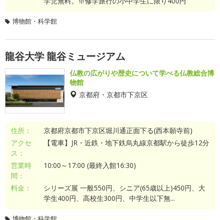
学児無料。※修学旅行の小中学生に限り400円
博物館・科学館
龍谷大学 龍谷ミュージアム
仏教の広がりや歴史について学べる仏教総合博
物館
京都府・京都市下京区
住所：
京都府京都市下京区堀川通正面下る(西本願寺前)
アクセ
【電車】JR・近鉄・地下鉄烏丸線京都駅から徒歩12分
ス：
営業時
10:00～17:00 (最終入館16:30)
間：
料金：
シリーズ展 一般550円、シニア(65歳以上)450円、大
学生400円、高校生300円、中学生以下無...
博物館・科学館