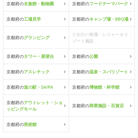
京都府の
水族館・動物園
京都府の
フードテーマパーク
京都府の
工場見学
京都府の
キャンプ場・BBQ場
京都府の
牧場・レジャー＆リ
京都府の
グランピング
ゾート施設
京都府の
タワー・展望台
京都府の
公園
京都府の
アスレチック
京都府の
温泉・スパリゾート
京都府の
道の駅・SA/PA
京都府の
博物館・科学館
京都府の
アウトレット・ショ
京都府の
商業施設・百貨店
ッピングモール
京都府の
美術館