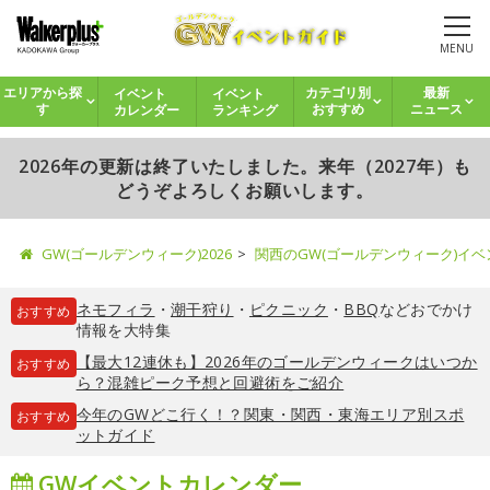
MENU
イベント
イベント
エリアから探
カテゴリ別
最新
カレンダー
ランキング
す
おすすめ
ニュース
2026年の更新は終了いたしました。来年（2027年）も
どうぞよろしくお願いします。
GW(ゴールデンウィーク)2026
関西のGW(ゴールデンウィーク)イ
ネモフィラ
・
潮干狩り
・
ピクニック
・
BBQ
などおでかけ
おすすめ
情報を大特集
【最大12連休も】2026年のゴールデンウィークはいつか
おすすめ
ら？混雑ピーク予想と回避術をご紹介
今年のGWどこ行く！？関東・関西・東海エリア別スポ
おすすめ
ットガイド
GWイベントカレンダー