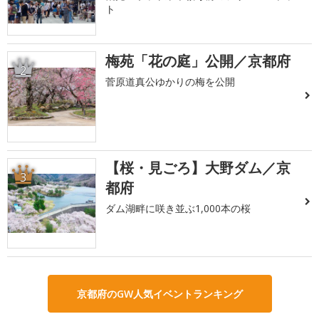
ト
梅苑「花の庭」公開／京都府
2
菅原道真公ゆかりの梅を公開
【桜・見ごろ】大野ダム／京
3
都府
ダム湖畔に咲き並ぶ1,000本の桜
京都府のGW人気イベントランキング