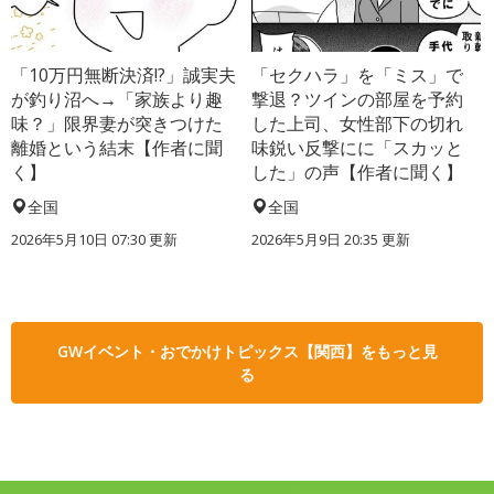
「10万円無断決済!?」誠実夫
「セクハラ」を「ミス」で
が釣り沼へ→「家族より趣
撃退？ツインの部屋を予約
味？」限界妻が突きつけた
した上司、女性部下の切れ
離婚という結末【作者に聞
味鋭い反撃にに「スカッと
く】
した」の声【作者に聞く】
全国
全国
2026年5月10日 07:30 更新
2026年5月9日 20:35 更新
GWイベント・おでかけトピックス【関西】をもっと見
る