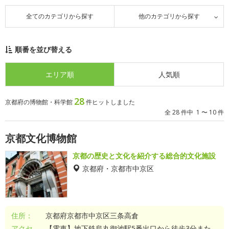
全てのカテゴリから探す
他のカテゴリから探す
順番を並び替える
エリア順
人気順
28
京都府の博物館・科学館
件ヒットしました
全 28 件中 1 〜 10 件
京都文化博物館
京都の歴史と文化を紹介する総合的文化施設
京都府・京都市中京区
住所：
京都府京都市中京区三条高倉
アクセ
【電車】地下鉄烏丸御池駅5番出口から徒歩3分また