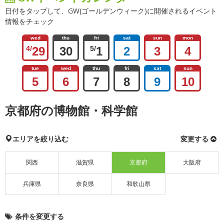
日付をタップして、GW(ゴールデンウィーク)に開催されるイベント
情報をチェック
wed
thu
fri
sat
sun
mon
4/
29
30
5/
1
2
3
4
tue
wed
thu
fri
sat
sun
5
6
7
8
9
10
京都府の博物館・科学館
エリアを絞り込む
変更する
関西
滋賀県
京都府
大阪府
兵庫県
奈良県
和歌山県
条件を変更する