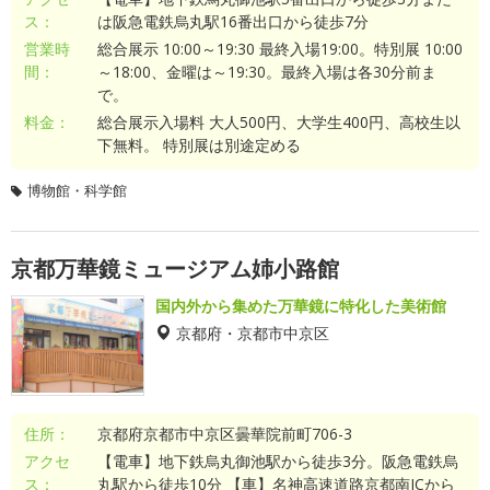
ス：
は阪急電鉄烏丸駅16番出口から徒歩7分
営業時
総合展示 10:00～19:30 最終入場19:00。特別展 10:00
間：
～18:00、金曜は～19:30。最終入場は各30分前ま
で。
料金：
総合展示入場料 大人500円、大学生400円、高校生以
下無料。 特別展は別途定める
博物館・科学館
京都万華鏡ミュージアム姉小路館
国内外から集めた万華鏡に特化した美術館
京都府・京都市中京区
住所：
京都府京都市中京区曇華院前町706-3
アクセ
【電車】地下鉄烏丸御池駅から徒歩3分。阪急電鉄烏
ス：
丸駅から徒歩10分 【車】名神高速道路京都南ICから