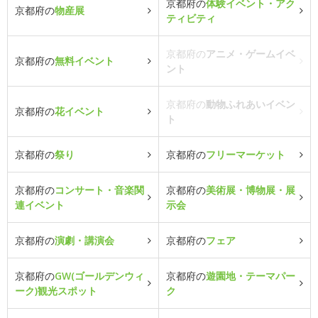
京都府の
体験イベント・アク
京都府の
物産展
ティビティ
京都府の
アニメ・ゲームイベ
京都府の
無料イベント
ント
京都府の
動物ふれあいイベン
京都府の
花イベント
ト
京都府の
祭り
京都府の
フリーマーケット
京都府の
コンサート・音楽関
京都府の
美術展・博物展・展
連イベント
示会
京都府の
演劇・講演会
京都府の
フェア
京都府の
GW(ゴールデンウィ
京都府の
遊園地・テーマパー
ーク)観光スポット
ク