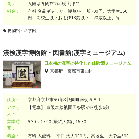
間：
入館は各閉館の30分前まで
料金：
有料 名品ギャラリー観覧料 一般700円、大学生350
円、高校生以下および18歳以下、70歳以上、障...
博物館・科学館
漢検漢字博物館・図書館(漢字ミュージアム)
日本初の漢字に特化した体験型ミュージアム
京都府・京都市東山区
住所：
京都府京都市東山区祇園町南側５５１
アクセ
【電車】 京阪本線祇園四条駅から徒歩6分
ス：
営業時
9:30～17:00 (最終入館は16:30)
間：
料金：
有料 入館料 ：平日 大人900円、高校生・大学生600