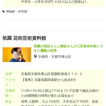
中学生・小学生300円 ※20人以上の団体は1...
博物館・科学館
祇園 花街芸術資料館
祇園の芸妓さんと舞妓さんが三百有余年紡いで
きた優艶の世界
京都府・京都市東山区
住所：
京都府京都市東山区祇園町南側５７０−２
アクセ
【電車】京阪祇園四条駅から徒歩8分
ス：
営業時
11:00〜18:30(入館は17:30まで) 不定期で施設点検の
間：
ため開閉館の時間が変わる場合あり
料金：
有料 入館料：大人1500円、大学生以下700円、未就