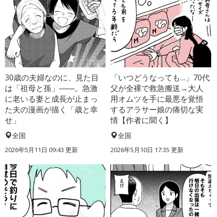
30歳の夫婦なのに、見た目
「いつどうなっても…」70代
は「祖母と孫」――。急激
父が全裸で救急搬送→大人
に老いる妻と成長が止まっ
用オムツを手に最悪を覚悟
た夫の漫画が描く「歳と幸
するアラサー娘の痛切な実
せ」
情【作者に聞く】
全国
全国
2026年5月11日 09:43 更新
2026年5月10日 17:35 更新