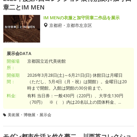
章二とIM MEN
IM MENの衣服と加守田章二作品を展示
京都府・京都市左京区
展示会DATA
開催場
京都国立近代美術館
所：
開催期
2026年3月28日(土)～6月21日(日) 休館日は月曜日
間：
（ただし、5月4日（月・祝）は開館）。金曜日は20
時まで開館。入館は閉館の30分前まで。
料金:
有料 当日券：一般430円（220円）、大学生130円
（70円） ※（ ）内は20名以上の団体料金、...
美術展・博物展・展示会
モダン都市生活と竹久夢二―川西英コレクショ