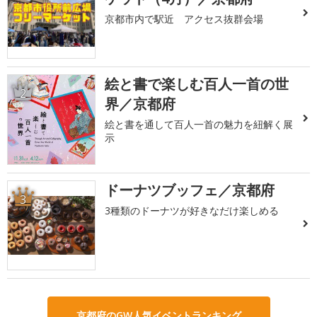
京都市内で駅近 アクセス抜群会場
絵と書で楽しむ百人一首の世
2
界／京都府
絵と書を通して百人一首の魅力を紐解く展
示
ドーナツブッフェ／京都府
3
3種類のドーナツが好きなだけ楽しめる
京都府のGW人気イベントランキング