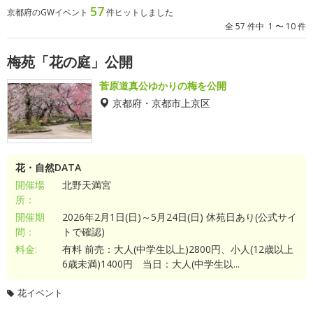
57
京都府のGWイベント
件ヒットしました
全 57 件中 1 〜 10 件
梅苑「花の庭」公開
菅原道真公ゆかりの梅を公開
京都府・京都市上京区
花・自然DATA
開催場
北野天満宮
所：
開催期
2026年2月1日(日)～5月24日(日) 休苑日あり(公式サイ
間：
トで確認)
料金:
有料 前売：大人(中学生以上)2800円、小人(12歳以上
6歳未満)1400円 当日：大人(中学生以...
花イベント