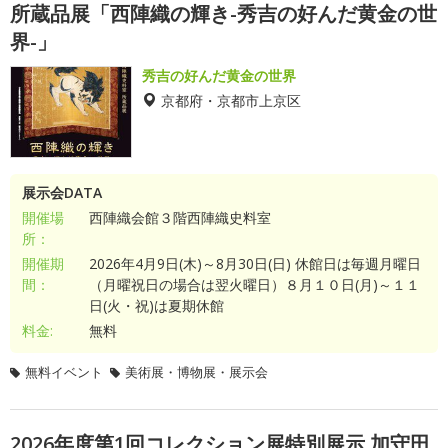
所蔵品展「西陣織の輝き-秀吉の好んだ黄金の世
界-」
秀吉の好んだ黄金の世界
京都府・京都市上京区
展示会DATA
開催場
西陣織会館３階西陣織史料室
所：
開催期
2026年4月9日(木)～8月30日(日) 休館日は毎週月曜日
間：
（月曜祝日の場合は翌火曜日）８月１０日(月)～１１
日(火・祝)は夏期休館
料金:
無料
無料イベント
美術展・博物展・展示会
2026年度第1回コレクション展特別展示 加守田