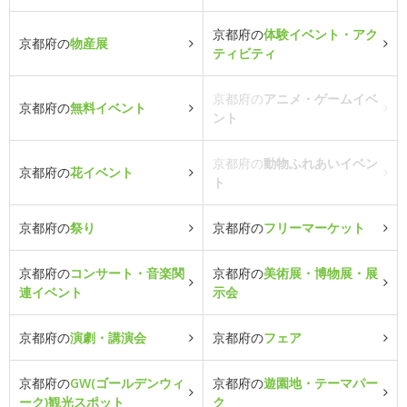
京都府の
体験イベント・アク
京都府の
物産展
ティビティ
京都府の
アニメ・ゲームイベ
京都府の
無料イベント
ント
京都府の
動物ふれあいイベン
京都府の
花イベント
ト
京都府の
祭り
京都府の
フリーマーケット
京都府の
コンサート・音楽関
京都府の
美術展・博物展・展
連イベント
示会
京都府の
演劇・講演会
京都府の
フェア
京都府の
GW(ゴールデンウィ
京都府の
遊園地・テーマパー
ーク)観光スポット
ク