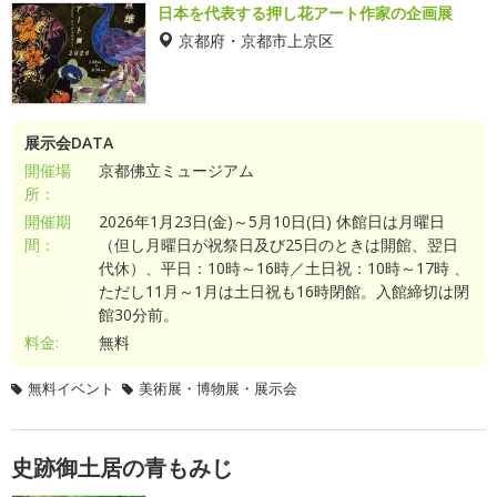
日本を代表する押し花アート作家の企画展
京都府・京都市上京区
展示会DATA
開催場
京都佛立ミュージアム
所：
開催期
2026年1月23日(金)～5月10日(日) 休館日は月曜日
間：
（但し月曜日が祝祭日及び25日のときは開館、翌日
代休）、平日：10時～16時／土日祝：10時～17時 、
ただし11月～1月は土日祝も16時閉館。入館締切は閉
館30分前。
料金:
無料
無料イベント
美術展・博物展・展示会
史跡御土居の青もみじ