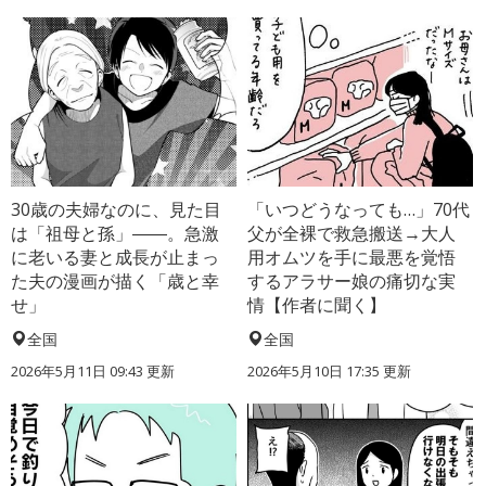
30歳の夫婦なのに、見た目
「いつどうなっても…」70代
は「祖母と孫」――。急激
父が全裸で救急搬送→大人
に老いる妻と成長が止まっ
用オムツを手に最悪を覚悟
た夫の漫画が描く「歳と幸
するアラサー娘の痛切な実
せ」
情【作者に聞く】
全国
全国
2026年5月11日 09:43 更新
2026年5月10日 17:35 更新