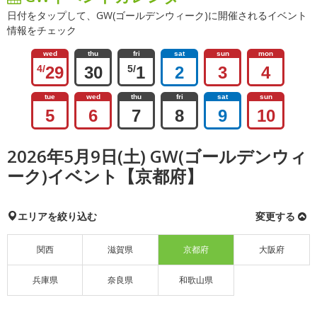
日付をタップして、GW(ゴールデンウィーク)に開催されるイベント
情報をチェック
wed
thu
fri
sat
sun
mon
4/
29
30
5/
1
2
3
4
tue
wed
thu
fri
sat
sun
5
6
7
8
9
10
2026年5月9日(土) GW(ゴールデンウィ
ーク)イベント【京都府】
エリアを絞り込む
変更する
関西
滋賀県
京都府
大阪府
兵庫県
奈良県
和歌山県