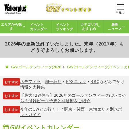
MENU
イベント
イベント
エリアから探
カテゴリ別
最新
カレンダー
ランキング
す
おすすめ
ニュース
2026年の更新は終了いたしました。来年（2027年）も
どうぞよろしくお願いします。
GW(ゴールデンウィーク)2026
GW(ゴールデンウィーク)イベント
ネモフィラ
・
潮干狩り
・
ピクニック
・
BBQ
などおでかけ
おすすめ
情報を大特集
【最大12連休も】2026年のゴールデンウィークはいつか
おすすめ
ら？混雑ピーク予想と回避術をご紹介
今年のGWどこ行く！？関東・関西・東海エリア別スポ
おすすめ
ットガイド
GWイベントカレンダー