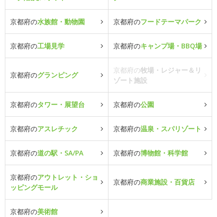
京都府の
水族館・動物園
京都府の
フードテーマパーク
京都府の
工場見学
京都府の
キャンプ場・BBQ場
京都府の
牧場・レジャー＆リ
京都府の
グランピング
ゾート施設
京都府の
タワー・展望台
京都府の
公園
京都府の
アスレチック
京都府の
温泉・スパリゾート
京都府の
道の駅・SA/PA
京都府の
博物館・科学館
京都府の
アウトレット・ショ
京都府の
商業施設・百貨店
ッピングモール
京都府の
美術館