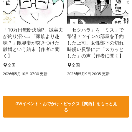
「10万円無断決済!?」誠実夫
「セクハラ」を「ミス」で
が釣り沼へ→「家族より趣
撃退？ツインの部屋を予約
味？」限界妻が突きつけた
した上司、女性部下の切れ
離婚という結末【作者に聞
味鋭い反撃にに「スカッと
く】
した」の声【作者に聞く】
全国
全国
2026年5月10日 07:30 更新
2026年5月9日 20:35 更新
GWイベント・おでかけトピックス【関西】をもっと見
る