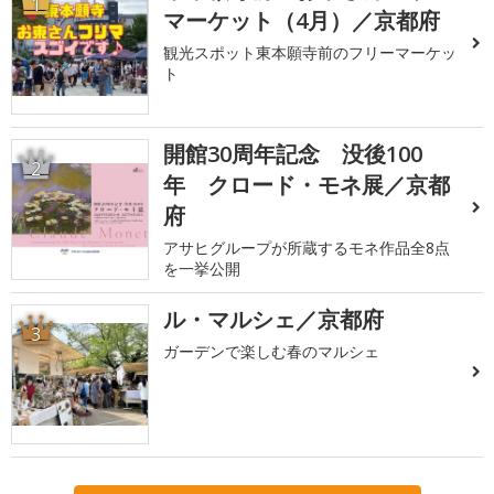
1
マーケット（4月）／京都府
観光スポット東本願寺前のフリーマーケッ
ト
開館30周年記念 没後100
2
年 クロード・モネ展／京都
府
アサヒグループが所蔵するモネ作品全8点
を一挙公開
ル・マルシェ／京都府
3
ガーデンで楽しむ春のマルシェ