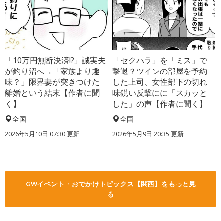
「10万円無断決済!?」誠実夫
「セクハラ」を「ミス」で
が釣り沼へ→「家族より趣
撃退？ツインの部屋を予約
味？」限界妻が突きつけた
した上司、女性部下の切れ
離婚という結末【作者に聞
味鋭い反撃にに「スカッと
く】
した」の声【作者に聞く】
全国
全国
2026年5月10日 07:30 更新
2026年5月9日 20:35 更新
GWイベント・おでかけトピックス【関西】をもっと見
る