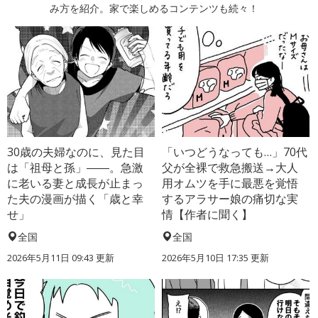
み方を紹介。家で楽しめるコンテンツも続々！
30歳の夫婦なのに、見た目
「いつどうなっても…」70代
は「祖母と孫」――。急激
父が全裸で救急搬送→大人
に老いる妻と成長が止まっ
用オムツを手に最悪を覚悟
た夫の漫画が描く「歳と幸
するアラサー娘の痛切な実
せ」
情【作者に聞く】
全国
全国
2026年5月11日 09:43 更新
2026年5月10日 17:35 更新