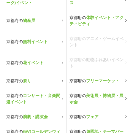
ーク)イベント
ス
京都府の
体験イベント・アク
京都府の
物産展
ティビティ
京都府の
アニメ・ゲームイベ
京都府の
無料イベント
ント
京都府の
動物ふれあいイベン
京都府の
花イベント
ト
京都府の
祭り
京都府の
フリーマーケット
京都府の
コンサート・音楽関
京都府の
美術展・博物展・展
連イベント
示会
京都府の
演劇・講演会
京都府の
フェア
京都府の
GW(ゴールデンウィ
京都府の
遊園地・テーマパー