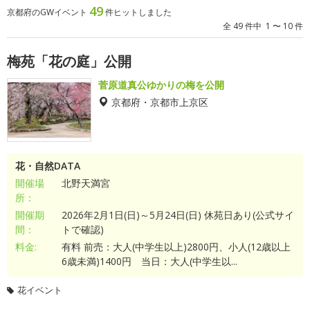
49
京都府のGWイベント
件ヒットしました
全 49 件中 1 〜 10 件
梅苑「花の庭」公開
菅原道真公ゆかりの梅を公開
京都府・京都市上京区
花・自然DATA
開催場
北野天満宮
所：
開催期
2026年2月1日(日)～5月24日(日) 休苑日あり(公式サイ
間：
トで確認)
料金:
有料 前売：大人(中学生以上)2800円、小人(12歳以上
6歳未満)1400円 当日：大人(中学生以...
花イベント