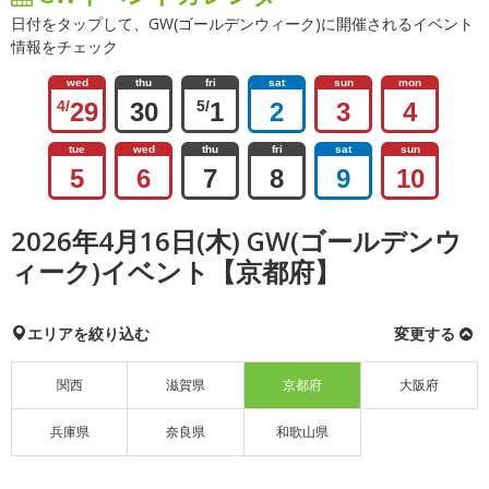
日付をタップして、GW(ゴールデンウィーク)に開催されるイベント
情報をチェック
wed
thu
fri
sat
sun
mon
4/
29
30
5/
1
2
3
4
tue
wed
thu
fri
sat
sun
5
6
7
8
9
10
2026年4月16日(木) GW(ゴールデンウ
ィーク)イベント【京都府】
エリアを絞り込む
変更する
関西
滋賀県
京都府
大阪府
兵庫県
奈良県
和歌山県