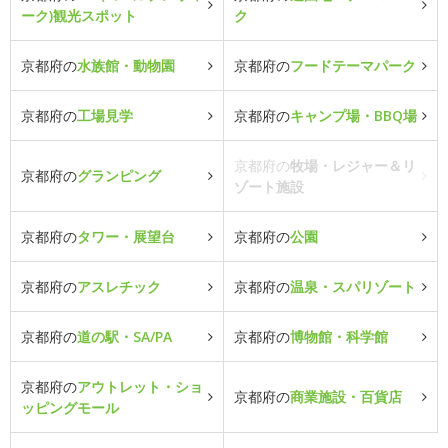
ーク)観光スポット
ク
京都府の
水族館・動物園
京都府の
フードテーマパーク
京都府の
工場見学
京都府の
キャンプ場・BBQ場
京都府の
牧場・レジャー＆リ
京都府の
グランピング
ゾート施設
京都府の
タワー・展望台
京都府の
公園
京都府の
アスレチック
京都府の
温泉・スパリゾート
京都府の
道の駅・SA/PA
京都府の
博物館・科学館
京都府の
アウトレット・ショ
京都府の
商業施設・百貨店
ッピングモール