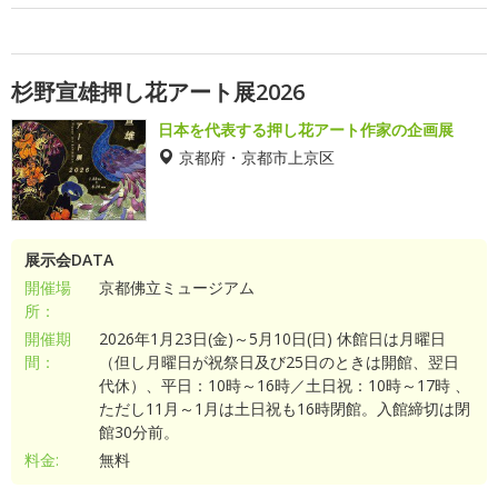
杉野宣雄押し花アート展2026
日本を代表する押し花アート作家の企画展
京都府・京都市上京区
展示会DATA
開催場
京都佛立ミュージアム
所：
開催期
2026年1月23日(金)～5月10日(日) 休館日は月曜日
間：
（但し月曜日が祝祭日及び25日のときは開館、翌日
代休）、平日：10時～16時／土日祝：10時～17時 、
ただし11月～1月は土日祝も16時閉館。入館締切は閉
館30分前。
料金:
無料