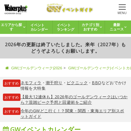
MENU
イベント
イベント
エリアから探
カテゴリ別
最新
カレンダー
ランキング
す
おすすめ
ニュース
2026年の更新は終了いたしました。来年（2027年）も
どうぞよろしくお願いします。
GW(ゴールデンウィーク)2026
GW(ゴールデンウィーク)イベント
ネモフィラ
・
潮干狩り
・
ピクニック
・
BBQ
などおでかけ
おすすめ
情報を大特集
【最大12連休も】2026年のゴールデンウィークはいつか
おすすめ
ら？混雑ピーク予想と回避術をご紹介
今年のGWどこ行く！？関東・関西・東海エリア別スポ
おすすめ
ットガイド
GWイベントカレンダー