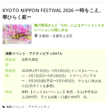
KYOTO NIPPON FESTIVAL 2026 ー時をこえ、
華ひらく庭ー
蜷川実花さんと「EiM」によるアートインスタ
レーションが楽しめる
京都府・京都市上京区
体験イベント・アクティビティDATA
開催場
北野天満宮
所：
開催期
2026年2月1日(日)～5月24日(日) インスタレーショ
間：
ン：2月1日(日)〜5月24日(日) イマーシブシアタ
ー：3月20日(祝)予定〜5月24日(日) ※ともに休みあ
り(公式サイトを参照)
料金:
有料 【インスタレーション】前売：大人(中学生以
上)2800円、子ども(6歳～12歳)1400円 当...
体験イベント・アクティビティ