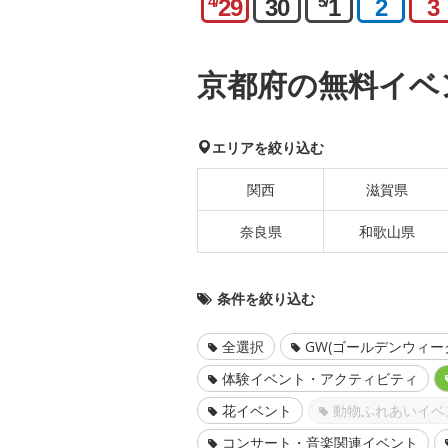
4/
5/
29
30
1
2
3
京都府の無料イベ
エリアを絞り込む
関西
滋賀県
奈良県
和歌山県
条件を絞り込む
全選択
GW(ゴールデンウィー
体験イベント・アクティビティ
花イベント
動物ふれあいイベ
コンサート・音楽関連イベント