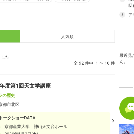
邸
ア
5
人気順
最近見
ました
ん。
全 92 件中 1 〜 10 件
8年度第1回天文学講座
ラの歴史
京都市北区
トークショーDATA
：
京都産業大学 神山天文台ホール
：
2026年5月2日(土)