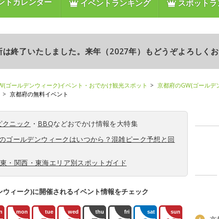
ントカレンダー
イベントランキング
スポットラ
更新は終了いたしました。来年（2027年）もどうぞよろしく
W(ゴールデンウィーク)イベント・おでかけ観光スポット
京都府のGW(ゴールデ
京都府の無料イベント
ピクニック
・
BBQ
などおでかけ情報を大特集
6年のゴールデンウィークはいつから？混雑ピーク予想と回
関東・関西・東海エリア別スポットガイド
ンウィーク)に開催されるイベント情報をチェック
n
mon
tue
wed
thu
fri
sat
sun