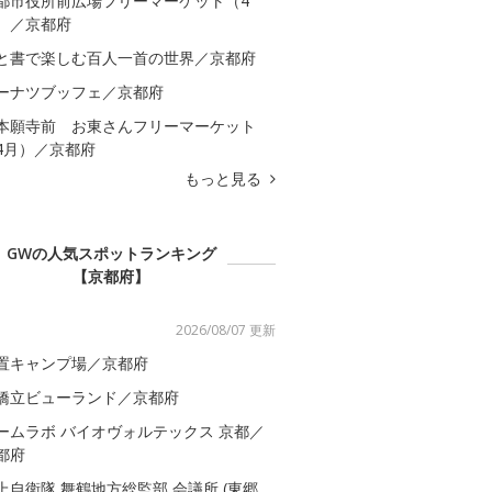
都市役所前広場フリーマーケット（4
）／京都府
と書で楽しむ百人一首の世界／京都府
ーナツブッフェ／京都府
本願寺前 お東さんフリーマーケット
4月）／京都府
もっと見る
GWの人気スポットランキング
【京都府】
2026/08/07 更新
置キャンプ場／京都府
橋立ビューランド／京都府
ームラボ バイオヴォルテックス 京都／
都府
上自衛隊 舞鶴地方総監部 会議所 (東郷