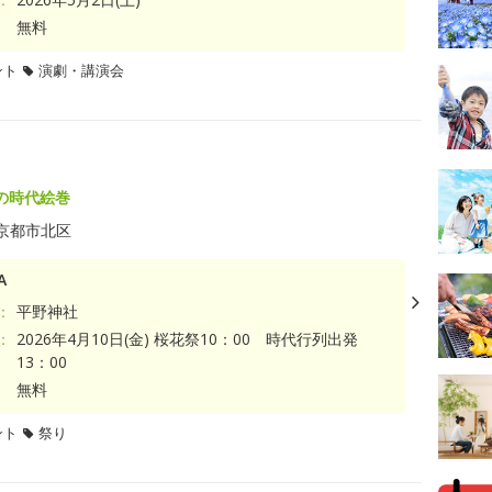
無料
ント
演劇・講演会
の時代絵巻
京都市北区
A
：
平野神社
：
2026年4月10日(金) 桜花祭10：00 時代行列出発
13：00
無料
ント
祭り