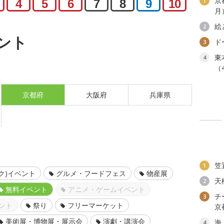
京
1
4
5
6
7
8
9
10
月
絵
2
ント
ド
3
東
4
（
京都府
大阪府
兵庫県
笠
1
ク)イベント
グルメ・フードフェス
物産展
天
2
無料イベント
アニメ・ゲームイベント
チ
3
ント
祭り
フリーマーケット
京
美術展・博物展・展示会
演劇・講演会
海
4