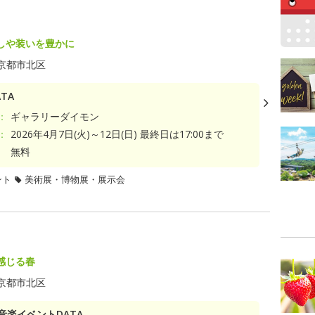
しや装いを豊かに
京都市北区
TA
：
ギャラリーダイモン
：
2026年4月7日(火)～12日(日) 最終日は17:00まで
無料
ント
美術展・博物展・展示会
感じる春
京都市北区
音楽イベントDATA