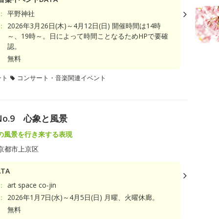
：
平野神社
：
2026年3月26日(木)～4月12日(日) 開催時間は14時
～、19時～。日によって時間ことなるためHPで要確
認。
無料
ント
コンサート・音楽関連イベント
レ- No.9 心象と風景
の風景を行き来する表現
京都市上京区
TA
：
art space co-jin
：
2026年1月7日(水)～4月5日(日) 月曜、火曜休廊。
無料