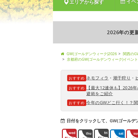
イベ
エリアから探す
2026年の
GW(ゴールデンウィーク)2026
関西のG
京都府のGW(ゴールデンウィーク)イベント
ネモフィラ
・
潮干狩り
・
おすすめ
【最大12連休も】202
おすすめ
避術をご紹介
今年のGWどこ行く！？
おすすめ
日付をクリックして、GW(ゴールデ
wed
fri
thu
sat
su