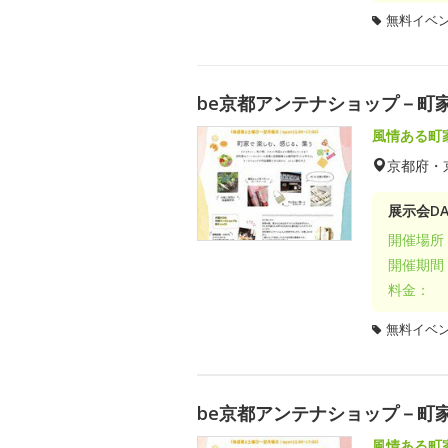
無料イベ
be京都アンテナショップ－町
風情ある町
京都府・
展示会DA
開催場所
開催期間
料金：
無料イベ
be京都アンテナショップ－町
風情ある町