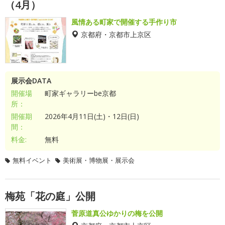
（4月）
風情ある町家で開催する手作り市
京都府・京都市上京区
展示会DATA
開催場
町家ギャラリーbe京都
所：
開催期
2026年4月11日(土)・12日(日)
間：
料金:
無料
無料イベント
美術展・博物展・展示会
梅苑「花の庭」公開
菅原道真公ゆかりの梅を公開