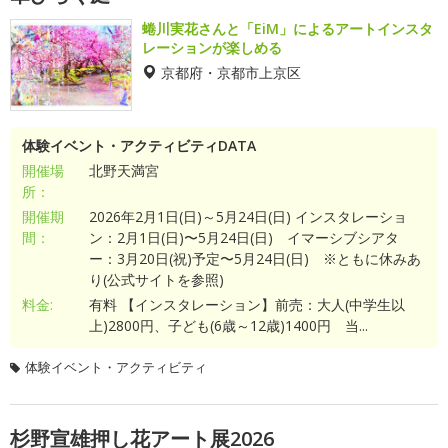
蜷川実花さんと「EiM」によるアートインスタ
レーションが楽しめる
京都府・京都市上京区
体験イベント・アクティビティDATA
開催場
北野天満宮
所：
開催期
2026年2月1日(日)～5月24日(日) インスタレーショ
間：
ン：2月1日(日)〜5月24日(日) イマーシブシアタ
ー：3月20日(祝)予定〜5月24日(日) ※ともに休みあ
り(公式サイトを参照)
料金:
有料 【インスタレーション】前売：大人(中学生以
上)2800円、子ども(6歳～12歳)1400円 当...
体験イベント・アクティビティ
杉野宣雄押し花アート展2026