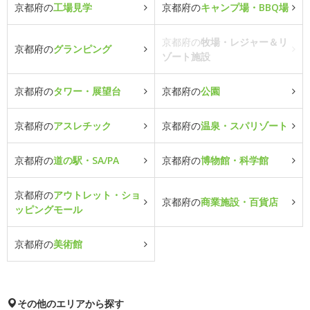
京都府の
工場見学
京都府の
キャンプ場・BBQ場
京都府の
牧場・レジャー＆リ
京都府の
グランピング
ゾート施設
京都府の
タワー・展望台
京都府の
公園
京都府の
アスレチック
京都府の
温泉・スパリゾート
京都府の
道の駅・SA/PA
京都府の
博物館・科学館
京都府の
アウトレット・ショ
京都府の
商業施設・百貨店
ッピングモール
京都府の
美術館
その他のエリアから探す