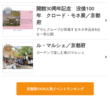
開館30周年記念 没後100
2
年 クロード・モネ展／京都
府
アサヒグループが所蔵するモネ作品全8点
を一挙公開
ル・マルシェ／京都府
3
ガーデンで楽しむ春のマルシェ
京都府のGW人気イベントランキング