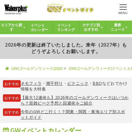
MENU
イベント
イベント
エリアから探
カテゴリ別
最新
カレンダー
ランキング
す
おすすめ
ニュース
2026年の更新は終了いたしました。来年（2027年）も
どうぞよろしくお願いします。
GW(ゴールデンウィーク)2026
GW(ゴールデンウィーク)イベント
ネモフィラ
・
潮干狩り
・
ピクニック
・
BBQ
などおでかけ
おすすめ
情報を大特集
【最大12連休も】2026年のゴールデンウィークはいつか
おすすめ
ら？混雑ピーク予想と回避術をご紹介
今年のGWどこ行く！？関東・関西・東海エリア別スポ
おすすめ
ットガイド
GWイベントカレンダー