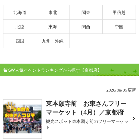
北海道
東北
関東
甲信越
北陸
東海
関西
中国
四国
九州・沖縄
GW人気イベントランキングから探す【京都府】
2026/08/06 更新
東本願寺前 お東さんフリー
1
マーケット（4月）／京都府
観光スポット東本願寺前のフリーマーケッ
ト