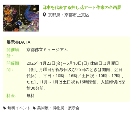
日本を代表する押し花アート作家の企画展
京都府・京都市上京区
展示会DATA
開催場
京都佛立ミュージアム
所：
開催期
2026年1月23日(金)～5月10日(日) 休館日は月曜日
間：
（但し月曜日が祝祭日及び25日のときは開館、翌日
代休）、平日：10時～16時／土日祝：10時～17時 、
ただし11月～1月は土日祝も16時閉館。入館締切は閉
館30分前。
料金:
無料
無料イベント
美術展・博物展・展示会