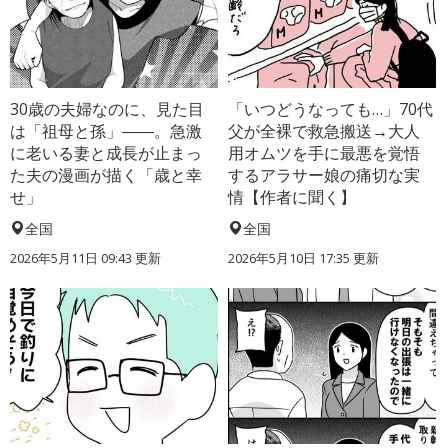
30歳の夫婦なのに、見た目
「いつどうなっても…」70代
は「祖母と孫」――。急激
父が全裸で救急搬送→大人
に老いる妻と成長が止まっ
用オムツを手に最悪を覚悟
た夫の漫画が描く「歳と幸
するアラサー娘の痛切な実
せ」
情【作者に聞く】
全国
全国
2026年5月11日 09:43 更新
2026年5月10日 17:35 更新