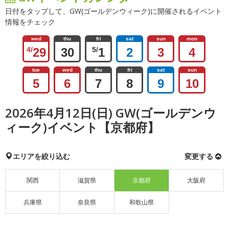
日付をタップして、GW(ゴールデンウィーク)に開催されるイベント
情報をチェック
wed
thu
fri
sat
sun
mon
4/
29
30
5/
1
2
3
4
tue
wed
thu
fri
sat
sun
5
6
7
8
9
10
2026年4月12日(日) GW(ゴールデンウ
ィーク)イベント【京都府】
エリアを絞り込む
変更する
関西
滋賀県
京都府
大阪府
兵庫県
奈良県
和歌山県