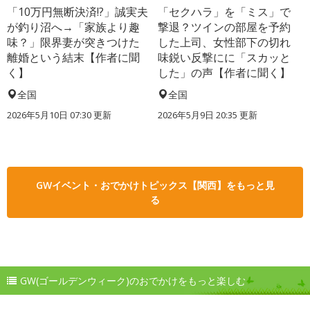
「10万円無断決済!?」誠実夫
「セクハラ」を「ミス」で
が釣り沼へ→「家族より趣
撃退？ツインの部屋を予約
味？」限界妻が突きつけた
した上司、女性部下の切れ
離婚という結末【作者に聞
味鋭い反撃にに「スカッと
く】
した」の声【作者に聞く】
全国
全国
2026年5月10日 07:30 更新
2026年5月9日 20:35 更新
GWイベント・おでかけトピックス【関西】をもっと見
る
GW(ゴールデンウィーク)のおでかけをもっと楽しむ