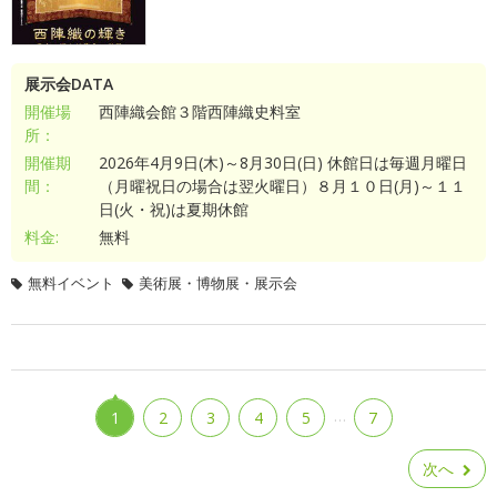
展示会DATA
開催場
西陣織会館３階西陣織史料室
所：
開催期
2026年4月9日(木)～8月30日(日) 休館日は毎週月曜日
間：
（月曜祝日の場合は翌火曜日）８月１０日(月)～１１
日(火・祝)は夏期休館
料金:
無料
無料イベント
美術展・博物展・展示会
…
1
2
3
4
5
7
次へ