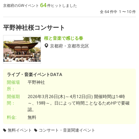
64
京都府のGWイベント
件ヒットしました
全 64 件中 1 〜 10 件
平野神社桜コンサート
桜と音楽で感じる春
京都府・京都市北区
ライブ・音楽イベントDATA
開催場
平野神社
所：
開催期
2026年3月26日(木)～4月12日(日) 開催時間は14時
間：
～、19時～。日によって時間ことなるためHPで要確
認。
料金:
無料
無料イベント
コンサート・音楽関連イベント