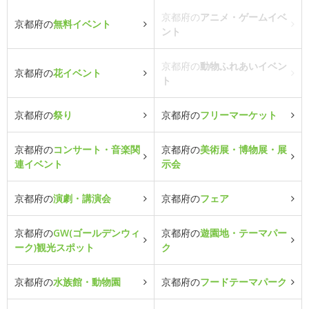
京都府の
アニメ・ゲームイベ
京都府の
無料イベント
ント
京都府の
動物ふれあいイベン
京都府の
花イベント
ト
京都府の
祭り
京都府の
フリーマーケット
京都府の
コンサート・音楽関
京都府の
美術展・博物展・展
連イベント
示会
京都府の
演劇・講演会
京都府の
フェア
京都府の
GW(ゴールデンウィ
京都府の
遊園地・テーマパー
ーク)観光スポット
ク
京都府の
水族館・動物園
京都府の
フードテーマパーク