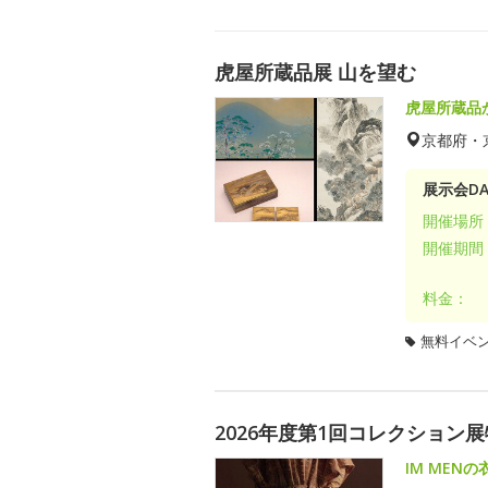
虎屋所蔵品展 山を望む
虎屋所蔵品
京都府・
展示会DA
開催場所
開催期間
料金：
無料イベ
2026年度第1回コレクション展
IM MEN