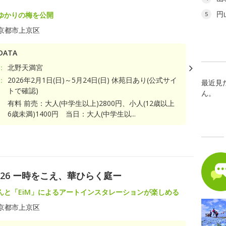
円
ゆかりの梅を公開
5
京都市上京区
ATA
：
北野天満宮
：
2026年2月1日(日)～5月24日(日) 休苑日あり(公式サイ
最近見
トで確認)
ん。
有料 前売：大人(中学生以上)2800円、小人(12歳以上
6歳未満)1400円 当日：大人(中学生以...
ト
AL 2026 ー時をこえ、華ひらく庭ー
んと「EiM」によるアートインスタレーションが楽しめる
京都市上京区