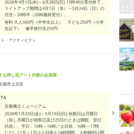
：
2026年4月1日(水)～6月28日(日) 15時40分受付終了。
ライトアップ期間は4月1日（水）～5月24日（日）の
日没～20時半（20時最終受付）。
有料 大人500円（中学生以上） 子ども250円（小学
生以下） 修学旅行生250円
ント・アクティビティ
する押し花アート作家の企画展
京都市上京区
TA
：
京都佛立ミュージアム
：
2026年1月23日(金)～5月10日(日) 休館日は月曜日
（但し月曜日が祝祭日及び25日のときは開館、翌日
代休）、平日：10時～16時／土日祝：10時～17時 、
ただし11月～1月は土日祝も16時閉館。入館締切は閉