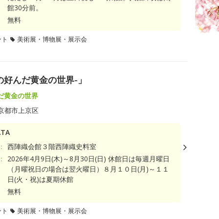
館30分前。
無料
ント
美術展・博物展・展示会
の好んだ黄金の世界-」
だ黄金の世界
京都市上京区
TA
：
西陣織会館３階西陣織史料室
：
2026年4月9日(木)～8月30日(日) 休館日は毎週月曜日
（月曜祝日の場合は翌火曜日）８月１０日(月)～１１
日(火・祝)は夏期休館
無料
ント
美術展・博物展・展示会