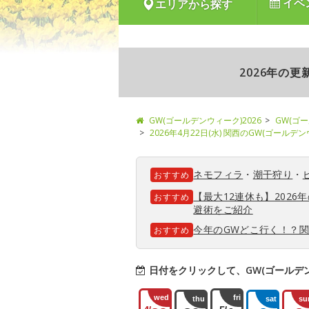
イベ
エリアから探す
2026年の
GW(ゴールデンウィーク)2026
GW(ゴ
2026年4月22日(水) 関西のGW(ゴールデ
ネモフィラ
・
潮干狩り
・
おすすめ
【最大12連休も】202
おすすめ
避術をご紹介
今年のGWどこ行く！？
おすすめ
日付をクリックして、GW(ゴールデ
wed
fri
thu
sat
su