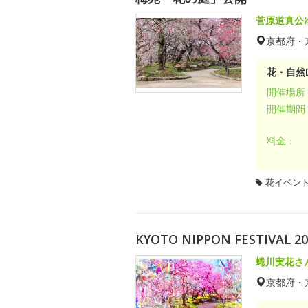
菅原道真公
京都府・
花・自然D
開催場所
開催期間
料金：
花イベン
KYOTO NIPPON FESTIV
蜷川実花さ
京都府・