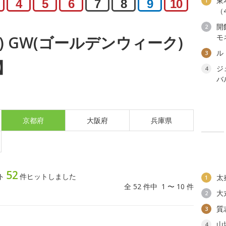
東
1
4
5
6
7
8
9
10
（
開
2
モ
水) GW(ゴールデンウィーク)
ル
3
】
ジ
4
バ
京都府
大阪府
兵庫県
52
ト
件ヒットしました
太
1
全 52 件中 1 〜 10 件
大
2
質
3
山
4