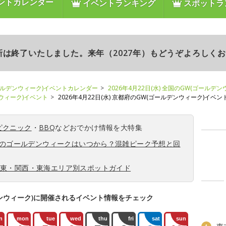
ントカレンダー
イベントランキング
スポットラ
更新は終了いたしました。来年（2027年）もどうぞよろしく
ールデンウィーク)イベントカレンダー
2026年4月22日(水) 全国のGW(ゴールデ
ンウィーク)イベント
2026年4月22日(水) 京都府のGW(ゴールデンウィーク)イベン
ピクニック
・
BBQ
などおでかけ情報を大特集
6年のゴールデンウィークはいつから？混雑ピーク予想と回
関東・関西・東海エリア別スポットガイド
ンウィーク)に開催されるイベント情報をチェック
n
mon
tue
wed
thu
fri
sat
sun