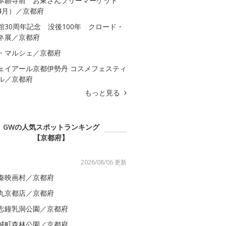
本願寺前 お東さんフリーマーケット
4月）／京都府
館30周年記念 没後100年 クロード・
ネ展／京都府
・マルシェ／京都府
ェイアール京都伊勢丹 コスメフェスティ
ル／京都府
もっと見る
GWの人気スポットランキング
【京都府】
2026/08/06 更新
秦映画村／京都府
丸京都店／京都府
志鐘乳洞公園／京都府
城町森林公園／京都府