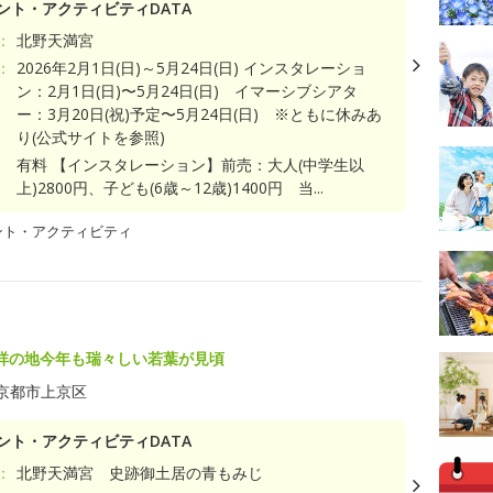
ント・アクティビティDATA
：
北野天満宮
：
2026年2月1日(日)～5月24日(日) インスタレーショ
ン：2月1日(日)〜5月24日(日) イマーシブシアタ
ー：3月20日(祝)予定〜5月24日(日) ※ともに休みあ
り(公式サイトを参照)
有料 【インスタレーション】前売：大人(中学生以
上)2800円、子ども(6歳～12歳)1400円 当...
ント・アクティビティ
祥の地今年も瑞々しい若葉が見頃
京都市上京区
ント・アクティビティDATA
：
北野天満宮 史跡御土居の青もみじ