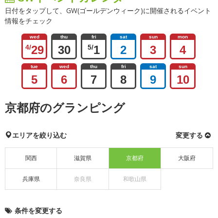
日付をタップして、GW(ゴールデンウィーク)に開催されるイベント
情報をチェック
wed
thu
fri
sat
sun
mon
4/
29
30
5/
1
2
3
4
tue
wed
thu
fri
sat
sun
5
6
7
8
9
10
京都府のグランピング
エリアを絞り込む
変更する
関西
滋賀県
京都府
大阪府
兵庫県
奈良県
和歌山県
条件を変更する