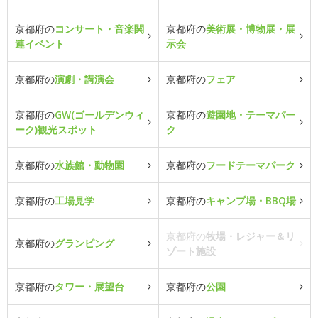
京都府の
コンサート・音楽関
京都府の
美術展・博物展・展
連イベント
示会
京都府の
演劇・講演会
京都府の
フェア
京都府の
GW(ゴールデンウィ
京都府の
遊園地・テーマパー
ーク)観光スポット
ク
京都府の
水族館・動物園
京都府の
フードテーマパーク
京都府の
工場見学
京都府の
キャンプ場・BBQ場
京都府の
牧場・レジャー＆リ
京都府の
グランピング
ゾート施設
京都府の
タワー・展望台
京都府の
公園