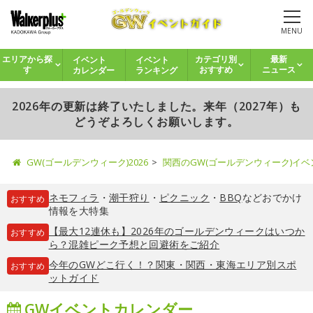
MENU
イベント
イベント
エリアから探
カテゴリ別
最新
カレンダー
ランキング
す
おすすめ
ニュース
2026年の更新は終了いたしました。来年（2027年）も
どうぞよろしくお願いします。
GW(ゴールデンウィーク)2026
関西のGW(ゴールデンウィーク)イ
ネモフィラ
・
潮干狩り
・
ピクニック
・
BBQ
などおでかけ
おすすめ
情報を大特集
【最大12連休も】2026年のゴールデンウィークはいつか
おすすめ
ら？混雑ピーク予想と回避術をご紹介
今年のGWどこ行く！？関東・関西・東海エリア別スポ
おすすめ
ットガイド
GWイベントカレンダー