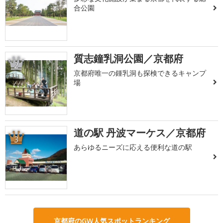
合公園
質志鐘乳洞公園／京都府
2
京都府唯一の鍾乳洞も探検できるキャンプ
場
道の駅 丹波マーケス／京都府
3
あらゆるニーズに応える便利な道の駅
京都府のGW人気スポットランキング