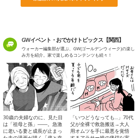
GWイベント・おでかけトピックス【関西】
ウォーカー編集部が選ぶ、GW(ゴールデンウィーク)の楽し
み方を紹介。家で楽しめるコンテンツも続々！
30歳の夫婦なのに、見た目
「いつどうなっても…」70代
は「祖母と孫」――。急激
父が全裸で救急搬送→大人
に老いる妻と成長が止まっ
用オムツを手に最悪を覚悟
た夫の漫画が描く「歳と幸
するアラサー娘の痛切な実