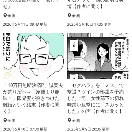
せ」
情【作者に聞く】
全国
全国
2026年5月11日 09:43 更新
2026年5月10日 17:35 更新
「10万円無断決済!?」誠実夫
「セクハラ」を「ミス」で
が釣り沼へ→「家族より趣
撃退？ツインの部屋を予約
味？」限界妻が突きつけた
した上司、女性部下の切れ
離婚という結末【作者に聞
味鋭い反撃にに「スカッと
く】
した」の声【作者に聞く】
全国
全国
2026年5月10日 07:30 更新
2026年5月9日 20:35 更新