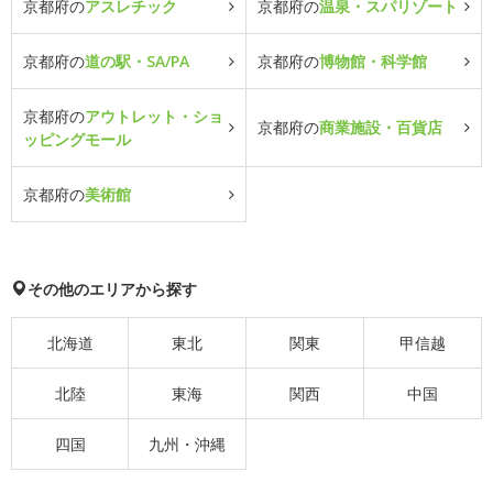
京都府の
アスレチック
京都府の
温泉・スパリゾート
京都府の
道の駅・SA/PA
京都府の
博物館・科学館
京都府の
アウトレット・ショ
京都府の
商業施設・百貨店
ッピングモール
京都府の
美術館
その他のエリアから探す
北海道
東北
関東
甲信越
北陸
東海
関西
中国
四国
九州・沖縄