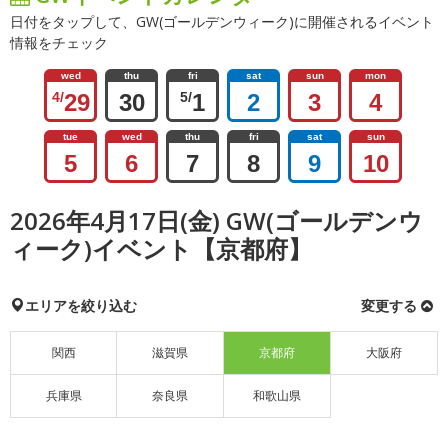
日付をタップして、GW(ゴールデンウィーク)に開催されるイベント
情報をチェック
wed
thu
fri
sat
sun
mon
4/
29
30
5/
1
2
3
4
tue
wed
thu
fri
sat
sun
5
6
7
8
9
10
2026年4月17日(金) GW(ゴールデンウ
ィーク)イベント【京都府】
エリアを絞り込む
変更する
関西
滋賀県
京都府
大阪府
兵庫県
奈良県
和歌山県