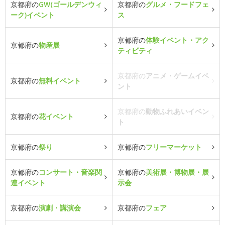
京都府の
GW(ゴールデンウィ
京都府の
グルメ・フードフェ
ーク)イベント
ス
京都府の
体験イベント・アク
京都府の
物産展
ティビティ
京都府の
アニメ・ゲームイベ
京都府の
無料イベント
ント
京都府の
動物ふれあいイベン
京都府の
花イベント
ト
京都府の
祭り
京都府の
フリーマーケット
京都府の
コンサート・音楽関
京都府の
美術展・博物展・展
連イベント
示会
京都府の
演劇・講演会
京都府の
フェア