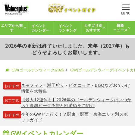
MENU
イベント
イベント
エリアから探
カテゴリ別
最新
カレンダー
ランキング
す
おすすめ
ニュース
2026年の更新は終了いたしました。来年（2027年）も
どうぞよろしくお願いします。
GW(ゴールデンウィーク)2026
GW(ゴールデンウィーク)イベント
ネモフィラ
・
潮干狩り
・
ピクニック
・
BBQ
などおでかけ
おすすめ
情報を大特集
【最大12連休も】2026年のゴールデンウィークはいつか
おすすめ
ら？混雑ピーク予想と回避術をご紹介
今年のGWどこ行く！？関東・関西・東海エリア別スポ
おすすめ
ットガイド
GWイベントカレンダー