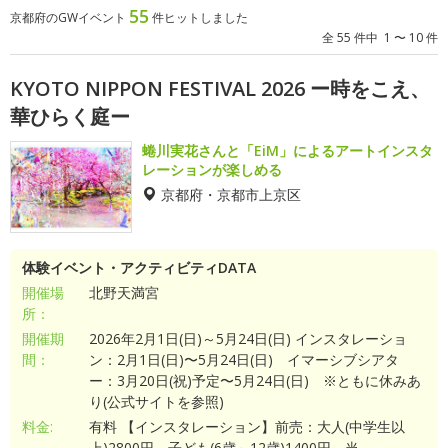
55
京都府のGWイベント
件ヒットしました
全 55 件中 1 〜 10 件
KYOTO NIPPON FESTIVAL 2026 ー時をこえ、
華ひらく庭ー
蜷川実花さんと「EiM」によるアートインスタ
レーションが楽しめる
京都府・京都市上京区
体験イベント・アクティビティDATA
開催場
北野天満宮
所：
開催期
2026年2月1日(日)～5月24日(日) インスタレーショ
間：
ン：2月1日(日)〜5月24日(日) イマーシブシアタ
ー：3月20日(祝)予定〜5月24日(日) ※ともに休みあ
り(公式サイトを参照)
料金:
有料 【インスタレーション】前売：大人(中学生以
上)2800円、子ども(6歳～12歳)1400円 当...