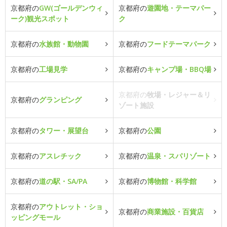
京都府の
GW(ゴールデンウィ
京都府の
遊園地・テーマパー
ーク)観光スポット
ク
京都府の
水族館・動物園
京都府の
フードテーマパーク
京都府の
工場見学
京都府の
キャンプ場・BBQ場
京都府の
牧場・レジャー＆リ
京都府の
グランピング
ゾート施設
京都府の
タワー・展望台
京都府の
公園
京都府の
アスレチック
京都府の
温泉・スパリゾート
京都府の
道の駅・SA/PA
京都府の
博物館・科学館
京都府の
アウトレット・ショ
京都府の
商業施設・百貨店
ッピングモール