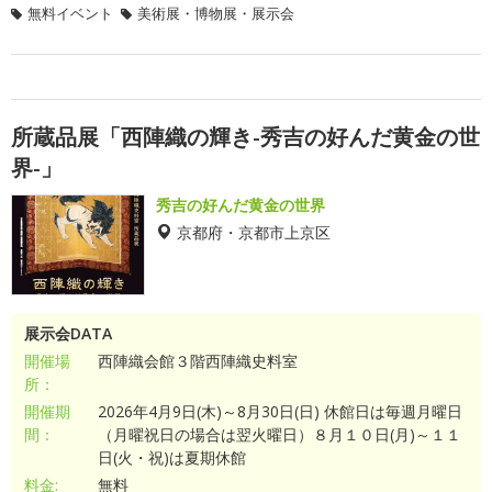
無料イベント
美術展・博物展・展示会
所蔵品展「西陣織の輝き-秀吉の好んだ黄金の世
界-」
秀吉の好んだ黄金の世界
京都府・京都市上京区
展示会DATA
開催場
西陣織会館３階西陣織史料室
所：
開催期
2026年4月9日(木)～8月30日(日) 休館日は毎週月曜日
間：
（月曜祝日の場合は翌火曜日）８月１０日(月)～１１
日(火・祝)は夏期休館
料金:
無料