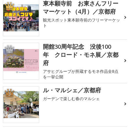
東本願寺前 お東さんフリー
1
マーケット（4月）／京都府
観光スポット東本願寺前のフリーマーケッ
ト
開館30周年記念 没後100
2
年 クロード・モネ展／京都
府
アサヒグループが所蔵するモネ作品全8点
を一挙公開
ル・マルシェ／京都府
3
ガーデンで楽しむ春のマルシェ