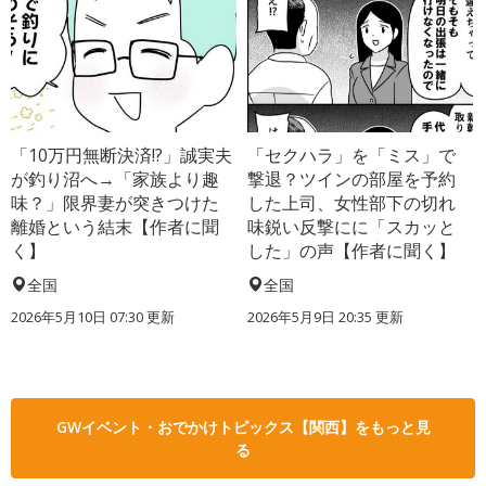
「10万円無断決済!?」誠実夫
「セクハラ」を「ミス」で
が釣り沼へ→「家族より趣
撃退？ツインの部屋を予約
味？」限界妻が突きつけた
した上司、女性部下の切れ
離婚という結末【作者に聞
味鋭い反撃にに「スカッと
く】
した」の声【作者に聞く】
全国
全国
2026年5月10日 07:30 更新
2026年5月9日 20:35 更新
GWイベント・おでかけトピックス【関西】をもっと見
る