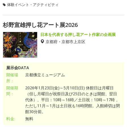
体験イベント・アクティビティ
杉野宣雄押し花アート展2026
日本を代表する押し花アート作家の企画展
京都府・京都市上京区
展示会DATA
開催場
京都佛立ミュージアム
所：
開催期
2026年1月23日(金)～5月10日(日) 休館日は月曜日
間：
（但し月曜日が祝祭日及び25日のときは開館、翌日
代休）、平日：10時～16時／土日祝：10時～17時 、
ただし11月～1月は土日祝も16時閉館。入館締切は閉
館30分前。
料金:
無料