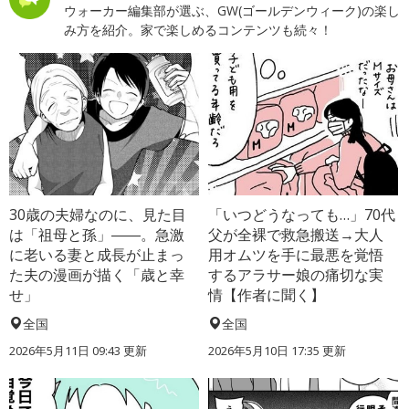
ウォーカー編集部が選ぶ、GW(ゴールデンウィーク)の楽し
み方を紹介。家で楽しめるコンテンツも続々！
30歳の夫婦なのに、見た目
「いつどうなっても…」70代
は「祖母と孫」――。急激
父が全裸で救急搬送→大人
に老いる妻と成長が止まっ
用オムツを手に最悪を覚悟
た夫の漫画が描く「歳と幸
するアラサー娘の痛切な実
せ」
情【作者に聞く】
全国
全国
2026年5月11日 09:43 更新
2026年5月10日 17:35 更新