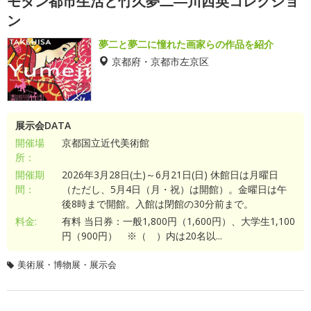
モダン都市生活と竹久夢二―川西英コレクショ
ン
夢二と夢二に憧れた画家らの作品を紹介
京都府・京都市左京区
展示会DATA
開催場
京都国立近代美術館
所：
開催期
2026年3月28日(土)～6月21日(日) 休館日は月曜日
間：
（ただし、5月4日（月・祝）は開館）。金曜日は午
後8時まで開館。入館は閉館の30分前まで。
料金:
有料 当日券：一般1,800円（1,600円）、大学生1,100
円（900円） ※（ ）内は20名以...
美術展・博物展・展示会