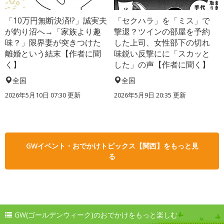
「10万円無断決済!?」誠実夫
「セクハラ」を「ミス」で
が釣り沼へ→「家族より趣
撃退？ツインの部屋を予約
味？」限界妻が突きつけた
した上司、女性部下の切れ
離婚という結末【作者に聞
味鋭い反撃にに「スカッと
く】
した」の声【作者に聞く】
全国
全国
2026年5月10日 07:30 更新
2026年5月9日 20:35 更新
GWイベント・おでかけトピックス【関西】をもっと見
る
GW(ゴールデンウィーク)のおでかけをもっと楽しむ