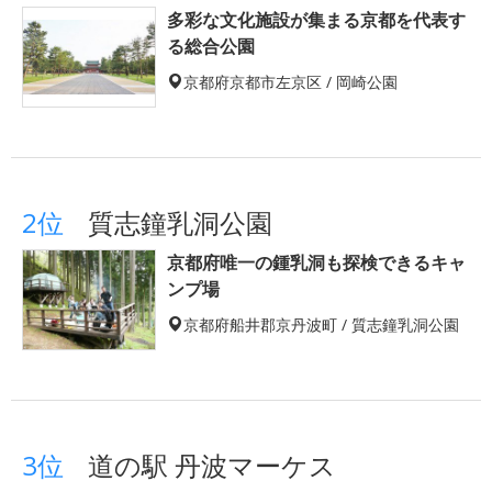
多彩な文化施設が集まる京都を代表す
る総合公園
京都府京都市左京区 / 岡崎公園
2位
質志鐘乳洞公園
京都府唯一の鍾乳洞も探検できるキャ
ンプ場
京都府船井郡京丹波町 / 質志鐘乳洞公園
3位
道の駅 丹波マーケス