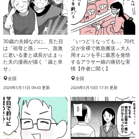
30歳の夫婦なのに、見た目
「いつどうなっても…」70代
は「祖母と孫」――。急激
父が全裸で救急搬送→大人
に老いる妻と成長が止まっ
用オムツを手に最悪を覚悟
た夫の漫画が描く「歳と幸
するアラサー娘の痛切な実
せ」
情【作者に聞く】
全国
全国
2026年5月11日 09:43 更新
2026年5月10日 17:35 更新