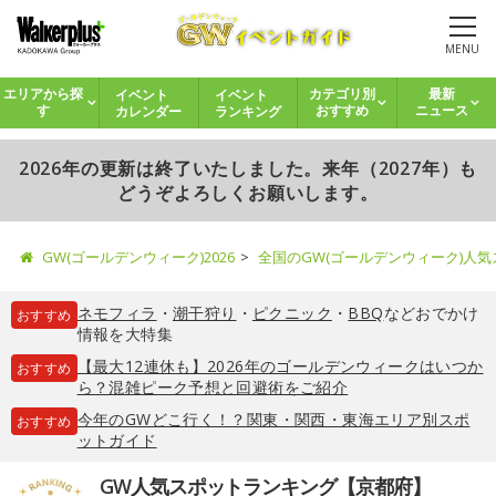
MENU
イベント
イベント
エリアから探
カテゴリ別
最新
カレンダー
ランキング
す
おすすめ
ニュース
2026年の更新は終了いたしました。来年（2027年）も
どうぞよろしくお願いします。
GW(ゴールデンウィーク)2026
全国のGW(ゴールデンウィーク)人
ネモフィラ
・
潮干狩り
・
ピクニック
・
BBQ
などおでかけ
おすすめ
情報を大特集
【最大12連休も】2026年のゴールデンウィークはいつか
おすすめ
ら？混雑ピーク予想と回避術をご紹介
今年のGWどこ行く！？関東・関西・東海エリア別スポ
おすすめ
ットガイド
GW人気スポットランキング【京都府】