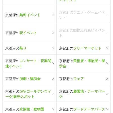
京都府の
アニメ・ゲームイベ
京都府の
無料イベント
ント
京都府の
動物ふれあいイベン
京都府の
花イベント
ト
京都府の
祭り
京都府の
フリーマーケット
京都府の
コンサート・音楽関
京都府の
美術展・博物展・展
連イベント
示会
京都府の
演劇・講演会
京都府の
フェア
京都府の
GW(ゴールデンウィ
京都府の
遊園地・テーマパー
ーク)観光スポット
ク
京都府の
水族館・動物園
京都府の
フードテーマパーク