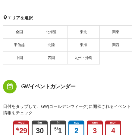
エリアを選択
全国
北海道
東北
関東
甲信越
北陸
東海
関西
中国
四国
九州・沖縄
GWイベントカレンダー
日付をタップして、GW(ゴールデンウィーク)に開催されるイベント
情報をチェック
wed
thu
fri
sat
sun
mon
4/
29
30
5/
1
2
3
4