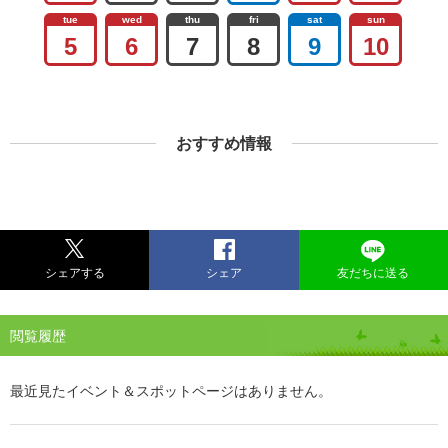
tue
wed
thu
fri
sat
sun
5
6
7
8
9
10
おすすめ情報
シェアする
シェア
友だちに送る
閲覧履歴
最近見たイベント＆スポットページはありません。