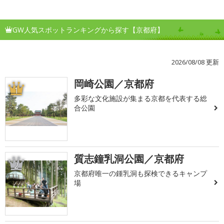
GW人気スポットランキングから探す【京都府】
2026/08/08 更新
岡崎公園／京都府
1
多彩な文化施設が集まる京都を代表する総
合公園
質志鐘乳洞公園／京都府
2
京都府唯一の鍾乳洞も探検できるキャンプ
場