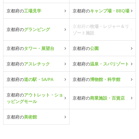
京都府の
工場見学
京都府の
キャンプ場・BBQ場
京都府の
牧場・レジャー＆リ
京都府の
グランピング
ゾート施設
京都府の
タワー・展望台
京都府の
公園
京都府の
アスレチック
京都府の
温泉・スパリゾート
京都府の
道の駅・SA/PA
京都府の
博物館・科学館
京都府の
アウトレット・ショ
京都府の
商業施設・百貨店
ッピングモール
京都府の
美術館