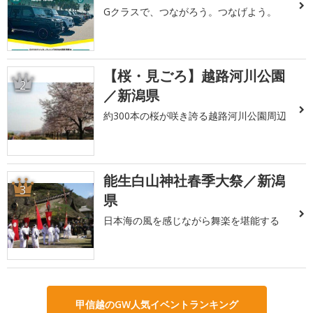
Gクラスで、つながろう。つなげよう。
【桜・見ごろ】越路河川公園
2
／新潟県
約300本の桜が咲き誇る越路河川公園周辺
能生白山神社春季大祭／新潟
3
県
日本海の風を感じながら舞楽を堪能する
甲信越のGW人気イベントランキング