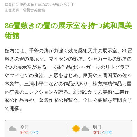
盛夏には池の水面を蓮の花々が覆い尽くす
画像提供：雪梁舎美術館
86畳敷きの畳の展示室を持つ純和風美
術館
館内には、手斧の跡が力強く残る梁組天井の展示室、86畳
敷きの畳の展示室、マイセンの部屋、シャガールの部屋の
4つの展示室がある。収蔵作品はシャガールのリトグラフ
やマイセンの食器、人形をはじめ、良寛や人間国宝の佐々
木象堂、三浦小平二などの作品があり、棟方志功作品も国
内有数のコレクションを誇る。新潟ゆかりの美術･工芸作
家の作品展や、著名作家の展覧会、全国公募展を年間通じ
て開催。
今日
明日
30℃
／
23℃
30℃
／
24℃