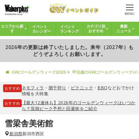
MENU
イベント
イベント
エリアから探
カテゴリ別
最新
カレンダー
ランキング
す
おすすめ
ニュース
2026年の更新は終了いたしました。来年（2027年）も
どうぞよろしくお願いします。
GW(ゴールデンウィーク)2026
甲信越のGW(ゴールデンウィーク)
ネモフィラ
・
潮干狩り
・
ピクニック
・
BBQ
などおでかけ
おすすめ
情報を大特集
【最大12連休も】2026年のゴールデンウィークはいつか
おすすめ
ら？混雑ピーク予想と回避術をご紹介
雪梁舎美術館
新潟県
新潟市西区