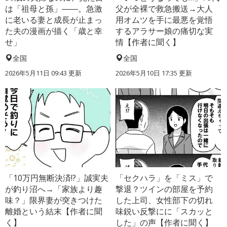
は「祖母と孫」――。急激
父が全裸で救急搬送→大人
に老いる妻と成長が止まっ
用オムツを手に最悪を覚悟
た夫の漫画が描く「歳と幸
するアラサー娘の痛切な実
せ」
情【作者に聞く】
全国
全国
2026年5月11日 09:43 更新
2026年5月10日 17:35 更新
「10万円無断決済!?」誠実夫
「セクハラ」を「ミス」で
が釣り沼へ→「家族より趣
撃退？ツインの部屋を予約
味？」限界妻が突きつけた
した上司、女性部下の切れ
離婚という結末【作者に聞
味鋭い反撃にに「スカッと
く】
した」の声【作者に聞く】