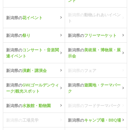
ント
新潟県の
動物ふれあいイベン
新潟県の
花イベント
ト
新潟県の
祭り
新潟県の
フリーマーケット
新潟県の
コンサート・音楽関
新潟県の
美術展・博物展・展
連イベント
示会
新潟県の
演劇・講演会
新潟県の
フェア
新潟県の
GW(ゴールデンウィ
新潟県の
遊園地・テーマパー
ーク)観光スポット
ク
新潟県の
水族館・動物園
新潟県の
フードテーマパーク
新潟県の
工場見学
新潟県の
キャンプ場・BBQ場