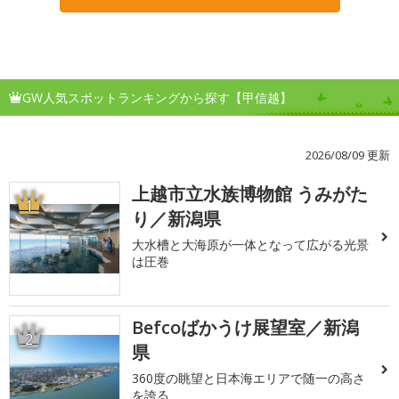
GW人気スポットランキングから探す【甲信越】
2026/08/09 更新
上越市立水族博物館 うみがた
1
り／新潟県
大水槽と大海原が一体となって広がる光景
は圧巻
Befcoばかうけ展望室／新潟
2
県
360度の眺望と日本海エリアで随一の高さ
を誇る