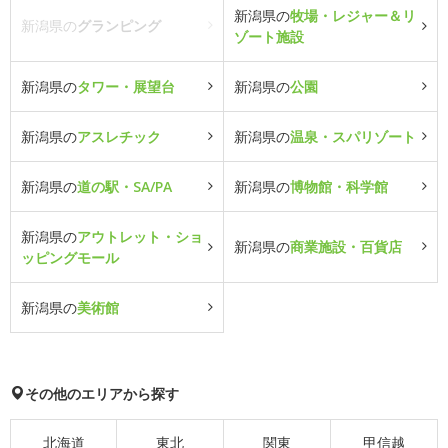
新潟県の
牧場・レジャー＆リ
新潟県の
グランピング
ゾート施設
新潟県の
タワー・展望台
新潟県の
公園
新潟県の
アスレチック
新潟県の
温泉・スパリゾート
新潟県の
道の駅・SA/PA
新潟県の
博物館・科学館
新潟県の
アウトレット・ショ
新潟県の
商業施設・百貨店
ッピングモール
新潟県の
美術館
その他のエリアから探す
北海道
東北
関東
甲信越