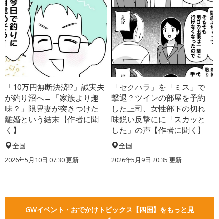
「10万円無断決済!?」誠実夫
「セクハラ」を「ミス」で
が釣り沼へ→「家族より趣
撃退？ツインの部屋を予約
味？」限界妻が突きつけた
した上司、女性部下の切れ
離婚という結末【作者に聞
味鋭い反撃にに「スカッと
く】
した」の声【作者に聞く】
全国
全国
2026年5月10日 07:30 更新
2026年5月9日 20:35 更新
GWイベント・おでかけトピックス【四国】をもっと見