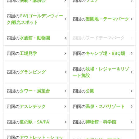
四国の
演劇・講演会
四国の
フェア
四国の
GW(ゴールデンウィー
四国の
遊園地・テーマパーク
ク)観光スポット
四国の
水族館・動物園
四国の
フードテーマパーク
四国の
工場見学
四国の
キャンプ場・BBQ場
四国の
牧場・レジャー＆リゾ
四国の
グランピング
ート施設
四国の
タワー・展望台
四国の
公園
四国の
アスレチック
四国の
温泉・スパリゾート
四国の
道の駅・SA/PA
四国の
博物館・科学館
四国の
アウトレット・ショッ