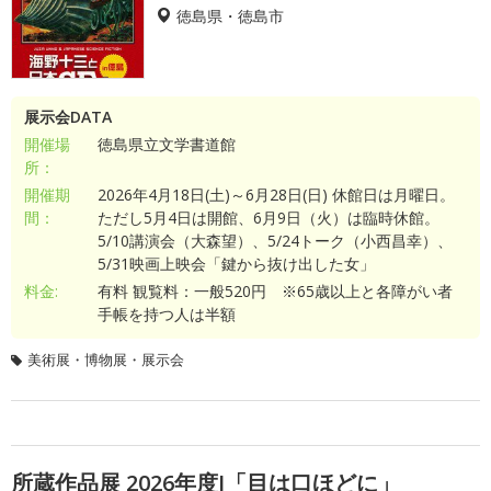
徳島県・徳島市
展示会DATA
開催場
徳島県立文学書道館
所：
開催期
2026年4月18日(土)～6月28日(日) 休館日は月曜日。
間：
ただし5月4日は開館、6月9日（火）は臨時休館。
5/10講演会（大森望）、5/24トーク（小西昌幸）、
5/31映画上映会「鍵から抜け出した女」
料金:
有料 観覧料：一般520円 ※65歳以上と各障がい者
手帳を持つ人は半額
美術展・博物展・展示会
所蔵作品展 2026年度I「目は口ほどに」