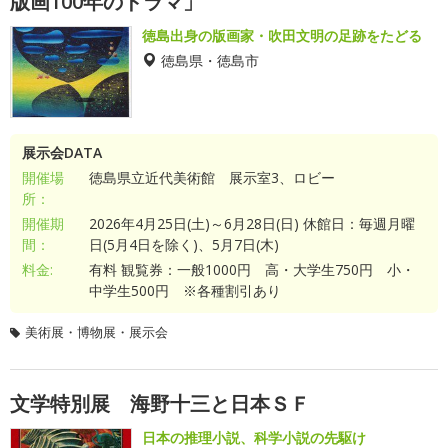
版画100年のドラマ」
徳島出身の版画家・吹田文明の足跡をたどる
徳島県・徳島市
展示会DATA
開催場
徳島県立近代美術館 展示室3、ロビー
所：
開催期
2026年4月25日(土)～6月28日(日) 休館日：毎週月曜
間：
日(5月4日を除く)、5月7日(木)
料金:
有料 観覧券：一般1000円 高・大学生750円 小・
中学生500円 ※各種割引あり
美術展・博物展・展示会
文学特別展 海野十三と日本ＳＦ
日本の推理小説、科学小説の先駆け