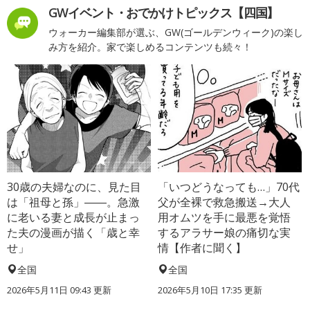
GWイベント・おでかけトピックス【四国】
ウォーカー編集部が選ぶ、GW(ゴールデンウィーク)の楽し
み方を紹介。家で楽しめるコンテンツも続々！
30歳の夫婦なのに、見た目
「いつどうなっても…」70代
は「祖母と孫」――。急激
父が全裸で救急搬送→大人
に老いる妻と成長が止まっ
用オムツを手に最悪を覚悟
た夫の漫画が描く「歳と幸
するアラサー娘の痛切な実
せ」
情【作者に聞く】
全国
全国
2026年5月11日 09:43 更新
2026年5月10日 17:35 更新