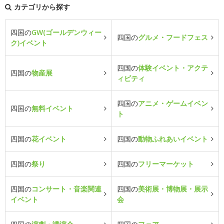
カテゴリから探す
四国の
GW(ゴールデンウィー
四国の
グルメ・フードフェス
ク)イベント
四国の
体験イベント・アクテ
四国の
物産展
ィビティ
四国の
アニメ・ゲームイベン
四国の
無料イベント
ト
四国の
花イベント
四国の
動物ふれあいイベント
四国の
祭り
四国の
フリーマーケット
四国の
コンサート・音楽関連
四国の
美術展・博物展・展示
イベント
会