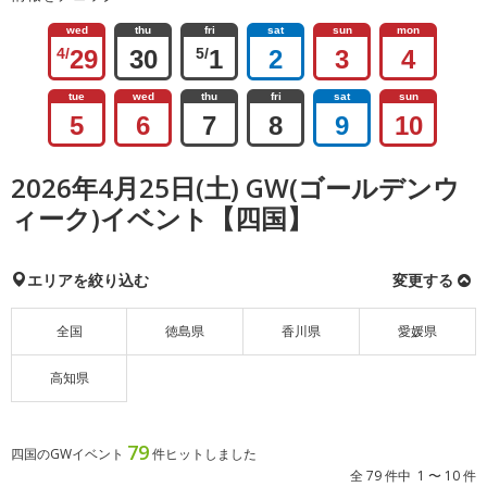
wed
thu
fri
sat
sun
mon
4/
29
30
5/
1
2
3
4
tue
wed
thu
fri
sat
sun
5
6
7
8
9
10
2026年4月25日(土) GW(ゴールデンウ
ィーク)イベント【四国】
エリアを絞り込む
変更する
全国
徳島県
香川県
愛媛県
高知県
79
四国のGWイベント
件ヒットしました
全 79 件中 1 〜 10 件