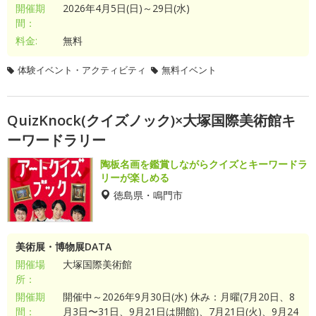
開催期
2026年4月5日(日)～29日(水)
間：
料金:
無料
体験イベント・アクティビティ
無料イベント
QuizKnock(クイズノック)×大塚国際美術館キ
ーワードラリー
陶板名画を鑑賞しながらクイズとキーワードラ
リーが楽しめる
徳島県・鳴門市
美術展・博物展DATA
開催場
大塚国際美術館
所：
開催期
開催中～2026年9月30日(水) 休み：月曜(7月20日、8
間：
月3日〜31日、9月21日は開館)、7月21日(火)、9月24