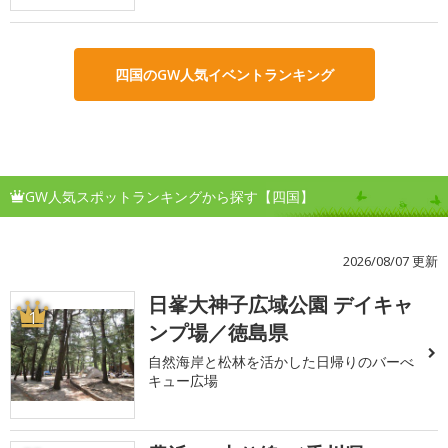
四国のGW人気イベントランキング
GW人気スポットランキングから探す【四国】
2026/08/07 更新
日峯大神子広域公園 デイキャ
1
ンプ場／徳島県
自然海岸と松林を活かした日帰りのバーべ
キュー広場