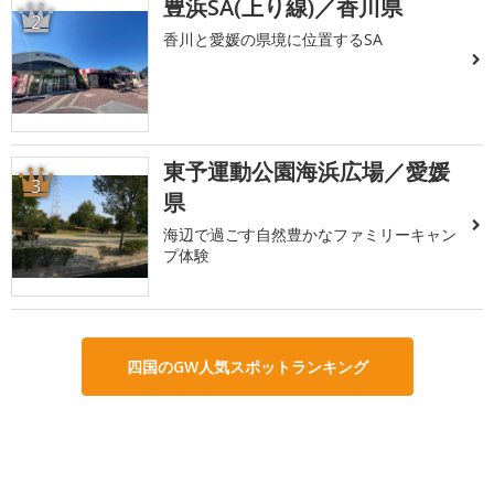
豊浜SA(上り線)／香川県
2
香川と愛媛の県境に位置するSA
東予運動公園海浜広場／愛媛
3
県
海辺で過ごす自然豊かなファミリーキャン
プ体験
四国のGW人気スポットランキング