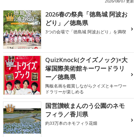
2026/08/07 更新
2026春の祭典「徳島城 阿波お
1
どり」／徳島県
3つの会場で「徳島城 阿波おどり」を満喫
QuizKnock(クイズノック)×大
2
塚国際美術館キーワードラリ
ー／徳島県
陶板名画を鑑賞しながらクイズとキーワー
ドラリーが楽しめる
国営讃岐まんのう公園のネモ
3
フィラ／香川県
約33万本のネモフィラ花畑