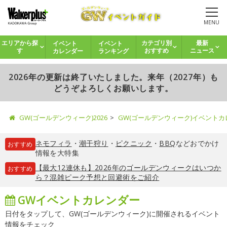
MENU
イベント
イベント
エリアから探
カテゴリ別
最新
カレンダー
ランキング
す
おすすめ
ニュース
2026年の更新は終了いたしました。来年（2027年）も
どうぞよろしくお願いします。
GW(ゴールデンウィーク)2026
GW(ゴールデンウィーク)イベント
ネモフィラ
・
潮干狩り
・
ピクニック
・
BBQ
などおでかけ
おすすめ
情報を大特集
【最大12連休も】2026年のゴールデンウィークはいつか
おすすめ
ら？混雑ピーク予想と回避術をご紹介
GWイベントカレンダー
日付をタップして、GW(ゴールデンウィーク)に開催されるイベント
情報をチェック