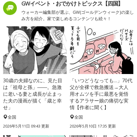
GWイベント・おでかけトピックス【四国】
ウォーカー編集部が選ぶ、GW(ゴールデンウィーク)の楽し
み方を紹介。家で楽しめるコンテンツも続々！
30歳の夫婦なのに、見た目
「いつどうなっても…」70代
は「祖母と孫」――。急激
父が全裸で救急搬送→大人
に老いる妻と成長が止まっ
用オムツを手に最悪を覚悟
た夫の漫画が描く「歳と幸
するアラサー娘の痛切な実
せ」
情【作者に聞く】
全国
全国
2026年5月11日 09:43 更新
2026年5月10日 17:35 更新