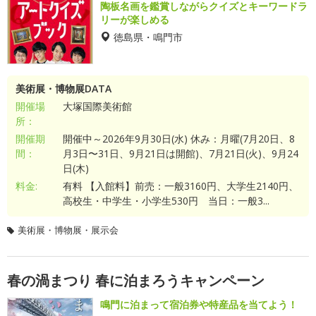
陶板名画を鑑賞しながらクイズとキーワードラ
リーが楽しめる
徳島県・鳴門市
美術展・博物展DATA
開催場
大塚国際美術館
所：
開催期
開催中～2026年9月30日(水) 休み：月曜(7月20日、8
間：
月3日〜31日、9月21日は開館)、7月21日(火)、9月24
日(木)
料金:
有料 【入館料】前売：一般3160円、大学生2140円、
高校生・中学生・小学生530円 当日：一般3...
美術展・博物展・展示会
春の渦まつり 春に泊まろうキャンペーン
鳴門に泊まって宿泊券や特産品を当てよう！