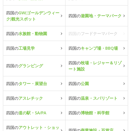
四国の
GW(ゴールデンウィー
四国の
遊園地・テーマパーク
ク)観光スポット
四国の
水族館・動物園
四国の
フードテーマパーク
四国の
工場見学
四国の
キャンプ場・BBQ場
四国の
牧場・レジャー＆リゾ
四国の
グランピング
ート施設
四国の
タワー・展望台
四国の
公園
四国の
アスレチック
四国の
温泉・スパリゾート
四国の
道の駅・SA/PA
四国の
博物館・科学館
四国の
アウトレット・ショッ
四国の
商業施設・百貨店