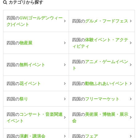
カテゴリから探す
四国の
GW(ゴールデンウィー
四国の
グルメ・フードフェス
ク)イベント
四国の
体験イベント・アクテ
四国の
物産展
ィビティ
四国の
アニメ・ゲームイベン
四国の
無料イベント
ト
四国の
花イベント
四国の
動物ふれあいイベント
四国の
祭り
四国の
フリーマーケット
四国の
コンサート・音楽関連
四国の
美術展・博物展・展示
イベント
会
四国の
演劇・講演会
四国の
フェア