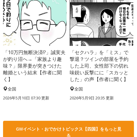
「10万円無断決済!?」誠実夫
「セクハラ」を「ミス」で
が釣り沼へ→「家族より趣
撃退？ツインの部屋を予約
味？」限界妻が突きつけた
した上司、女性部下の切れ
離婚という結末【作者に聞
味鋭い反撃にに「スカッと
く】
した」の声【作者に聞く】
全国
全国
2026年5月10日 07:30 更新
2026年5月9日 20:35 更新
GWイベント・おでかけトピックス【四国】をもっと見
る