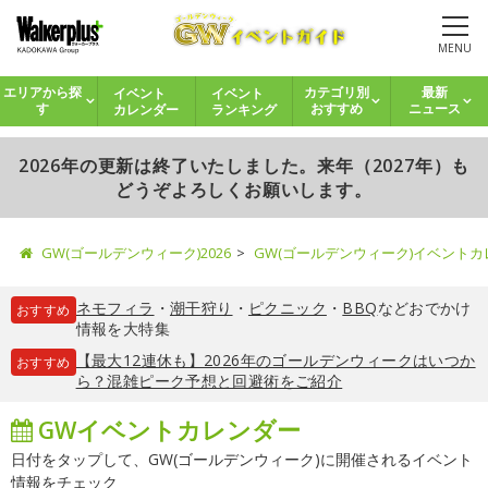
MENU
イベント
イベント
エリアから探
カテゴリ別
最新
カレンダー
ランキング
す
おすすめ
ニュース
2026年の更新は終了いたしました。来年（2027年）も
どうぞよろしくお願いします。
GW(ゴールデンウィーク)2026
GW(ゴールデンウィーク)イベント
ネモフィラ
・
潮干狩り
・
ピクニック
・
BBQ
などおでかけ
おすすめ
情報を大特集
【最大12連休も】2026年のゴールデンウィークはいつか
おすすめ
ら？混雑ピーク予想と回避術をご紹介
GWイベントカレンダー
日付をタップして、GW(ゴールデンウィーク)に開催されるイベント
情報をチェック