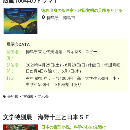
版画100年のドラマ」
徳島出身の版画家・吹田文明の足跡をたどる
徳島県・徳島市
展示会DATA
開催場
徳島県立近代美術館 展示室3、ロビー
所：
開催期
2026年4月25日(土)～6月28日(日) 休館日：毎週月曜
間：
日(5月4日を除く)、5月7日(木)
料金:
有料 観覧券：一般1000円 高・大学生750円 小・
中学生500円 ※各種割引あり
美術展・博物展・展示会
文学特別展 海野十三と日本ＳＦ
日本の推理小説、科学小説の先駆け