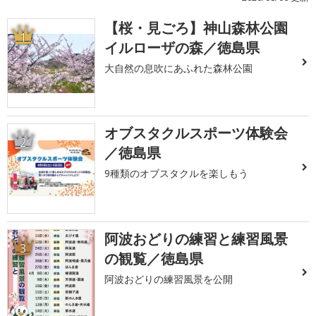
【桜・見ごろ】神山森林公園
1
イルローザの森／徳島県
大自然の息吹にあふれた森林公園
オブスタクルスポーツ体験会
2
／徳島県
9種類のオブスタクルを楽しもう
阿波おどりの練習と練習風景
3
の観覧／徳島県
阿波おどりの練習風景を公開