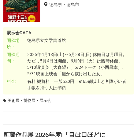
徳島県・徳島市
展示会DATA
開催場
徳島県立文学書道館
所：
開催期
2026年4月18日(土)～6月28日(日) 休館日は月曜日。
間：
ただし5月4日は開館、6月9日（火）は臨時休館。
5/10講演会（大森望）、5/24トーク（小西昌幸）、
5/31映画上映会「鍵から抜け出した女」
料金:
有料 観覧料：一般520円 ※65歳以上と各障がい者
手帳を持つ人は半額
美術展・博物展・展示会
所蔵作品展 2026年度I「目は口ほどに」