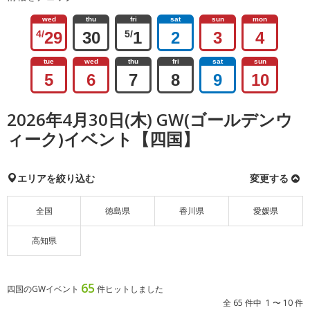
wed
thu
fri
sat
sun
mon
4/
29
30
5/
1
2
3
4
tue
wed
thu
fri
sat
sun
5
6
7
8
9
10
2026年4月30日(木) GW(ゴールデンウ
ィーク)イベント【四国】
エリアを絞り込む
変更する
全国
徳島県
香川県
愛媛県
高知県
65
四国のGWイベント
件ヒットしました
全 65 件中 1 〜 10 件