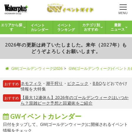
MENU
イベント
イベント
エリアから探
カテゴリ別
最新
カレンダー
ランキング
す
おすすめ
ニュース
2026年の更新は終了いたしました。来年（2027年）も
どうぞよろしくお願いします。
GW(ゴールデンウィーク)2026
GW(ゴールデンウィーク)イベント
ネモフィラ
・
潮干狩り
・
ピクニック
・
BBQ
などおでかけ
おすすめ
情報を大特集
【最大12連休も】2026年のゴールデンウィークはいつか
おすすめ
ら？混雑ピーク予想と回避術をご紹介
GWイベントカレンダー
日付をタップして、GW(ゴールデンウィーク)に開催されるイベント
情報をチェック