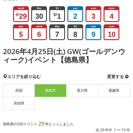
wed
thu
fri
sat
sun
mon
4/
29
30
5/
1
2
3
4
tue
wed
thu
fri
sat
sun
5
6
7
8
9
10
2026年4月25日(土) GW(ゴールデンウ
ィーク)イベント【徳島県】
エリアを絞り込む
変更する
四国
徳島県
香川県
愛媛県
高知県
29
徳島県のGWイベント
件ヒットしました
全 29 件中 1 〜 10 件