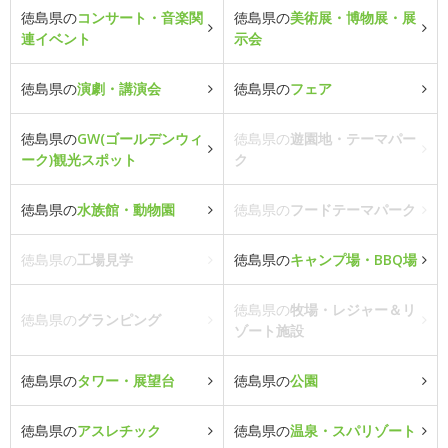
徳島県の
コンサート・音楽関
徳島県の
美術展・博物展・展
連イベント
示会
徳島県の
演劇・講演会
徳島県の
フェア
徳島県の
GW(ゴールデンウィ
徳島県の
遊園地・テーマパー
ーク)観光スポット
ク
徳島県の
水族館・動物園
徳島県の
フードテーマパーク
徳島県の
工場見学
徳島県の
キャンプ場・BBQ場
徳島県の
牧場・レジャー＆リ
徳島県の
グランピング
ゾート施設
徳島県の
タワー・展望台
徳島県の
公園
徳島県の
アスレチック
徳島県の
温泉・スパリゾート