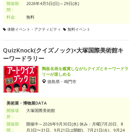
開催期
2026年4月5日(日)～29日(水)
間：
料金:
無料
体験イベント・アクティビティ
無料イベント
QuizKnock(クイズノック)×大塚国際美術館キ
ーワードラリー
陶板名画を鑑賞しながらクイズとキーワードラ
リーが楽しめる
徳島県・鳴門市
美術展・博物展DATA
開催場
大塚国際美術館
所：
開催期
開催中～2026年9月30日(水) 休み：月曜(7月20日、8
間：
月3日〜31日、9月21日は開館)、7月21日(火)、9月24