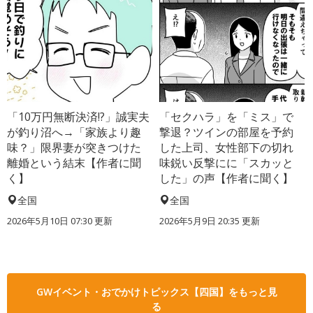
「10万円無断決済!?」誠実夫
「セクハラ」を「ミス」で
が釣り沼へ→「家族より趣
撃退？ツインの部屋を予約
味？」限界妻が突きつけた
した上司、女性部下の切れ
離婚という結末【作者に聞
味鋭い反撃にに「スカッと
く】
した」の声【作者に聞く】
全国
全国
2026年5月10日 07:30 更新
2026年5月9日 20:35 更新
GWイベント・おでかけトピックス【四国】をもっと見
る