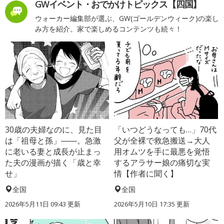
GWイベント・おでかけトピックス【四国】
ウォーカー編集部が選ぶ、GW(ゴールデンウィーク)の楽し
み方を紹介。家で楽しめるコンテンツも続々！
30歳の夫婦なのに、見た目
「いつどうなっても…」70代
は「祖母と孫」――。急激
父が全裸で救急搬送→大人
に老いる妻と成長が止まっ
用オムツを手に最悪を覚悟
た夫の漫画が描く「歳と幸
するアラサー娘の痛切な実
せ」
情【作者に聞く】
全国
全国
2026年5月11日 09:43 更新
2026年5月10日 17:35 更新