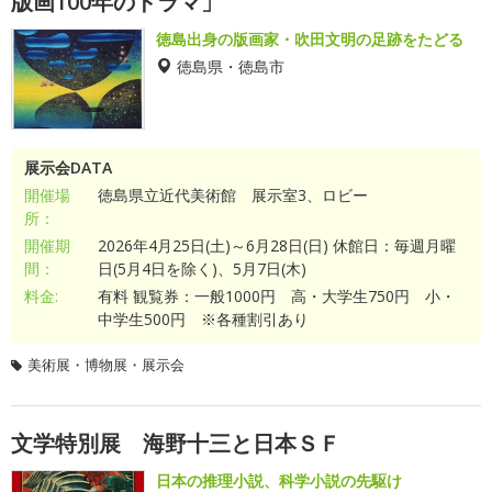
版画100年のドラマ」
徳島出身の版画家・吹田文明の足跡をたどる
徳島県・徳島市
展示会DATA
開催場
徳島県立近代美術館 展示室3、ロビー
所：
開催期
2026年4月25日(土)～6月28日(日) 休館日：毎週月曜
間：
日(5月4日を除く)、5月7日(木)
料金:
有料 観覧券：一般1000円 高・大学生750円 小・
中学生500円 ※各種割引あり
美術展・博物展・展示会
文学特別展 海野十三と日本ＳＦ
日本の推理小説、科学小説の先駆け