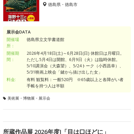
徳島県・徳島市
展示会DATA
開催場
徳島県立文学書道館
所：
開催期
2026年4月18日(土)～6月28日(日) 休館日は月曜日。
間：
ただし5月4日は開館、6月9日（火）は臨時休館。
5/10講演会（大森望）、5/24トーク（小西昌幸）、
5/31映画上映会「鍵から抜け出した女」
料金:
有料 観覧料：一般520円 ※65歳以上と各障がい者
手帳を持つ人は半額
美術展・博物展・展示会
所蔵作品展 2026年度I「目は口ほどに」