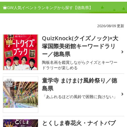
GW人気イベントランキングから探す【徳島県】
2026/08/09 更新
QuizKnock(クイズノック)×大
1
塚国際美術館キーワードラリ
ー／徳島県
陶板名画を鑑賞しながらクイズとキーワー
ドラリーが楽しめる
童学寺 まけまけ風鈴祭り／徳
2
島県
「あふれるほどの風鈴で困難に負けない」
とくしま春花火・ナイトバブ
3