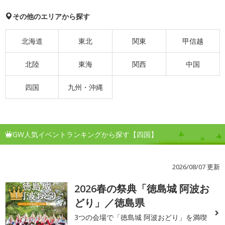
その他のエリアから探す
北海道
東北
関東
甲信越
北陸
東海
関西
中国
四国
九州・沖縄
GW人気イベントランキングから探す【四国】
2026/08/07 更新
2026春の祭典「徳島城 阿波お
1
どり」／徳島県
3つの会場で「徳島城 阿波おどり」を満喫