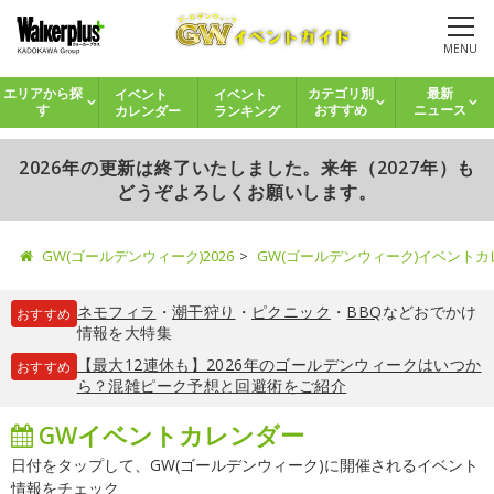
MENU
イベント
イベント
エリアから探
カテゴリ別
最新
カレンダー
ランキング
す
おすすめ
ニュース
2026年の更新は終了いたしました。来年（2027年）も
どうぞよろしくお願いします。
GW(ゴールデンウィーク)2026
GW(ゴールデンウィーク)イベント
ネモフィラ
・
潮干狩り
・
ピクニック
・
BBQ
などおでかけ
おすすめ
情報を大特集
【最大12連休も】2026年のゴールデンウィークはいつか
おすすめ
ら？混雑ピーク予想と回避術をご紹介
GWイベントカレンダー
日付をタップして、GW(ゴールデンウィーク)に開催されるイベント
情報をチェック