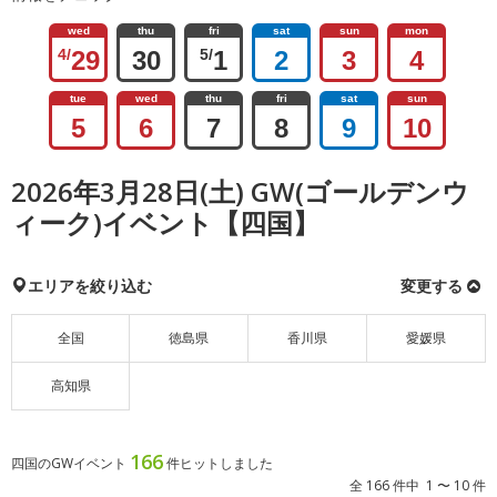
wed
thu
fri
sat
sun
mon
4/
29
30
5/
1
2
3
4
tue
wed
thu
fri
sat
sun
5
6
7
8
9
10
2026年3月28日(土) GW(ゴールデンウ
ィーク)イベント【四国】
エリアを絞り込む
変更する
全国
徳島県
香川県
愛媛県
高知県
166
四国のGWイベント
件ヒットしました
全 166 件中 1 〜 10 件