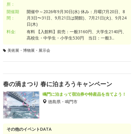
所：
開催期
開催中～2026年9月30日(水) 休み：月曜(7月20日、8
間：
月3日〜31日、9月21日は開館)、7月21日(火)、9月24
日(木)
料金:
有料 【入館料】前売：一般3160円、大学生2140円、
高校生・中学生・小学生530円 当日：一般3...
美術展・博物展・展示会
春の渦まつり 春に泊まろうキャンペーン
鳴門に泊まって宿泊券や特産品を当てよう！
徳島県・鳴門市
その他のイベントDATA