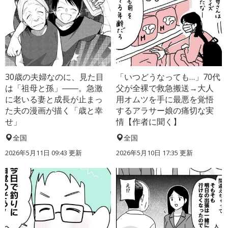
30歳の夫婦なのに、見た目
「いつどうなっても…」70代
は「祖母と孫」――。急激
父が全裸で救急搬送→大人
に老いる妻と成長が止まっ
用オムツを手に最悪を覚悟
た夫の漫画が描く「歳と幸
するアラサー娘の痛切な実
せ」
情【作者に聞く】
全国
全国
2026年5月11日 09:43 更新
2026年5月10日 17:35 更新