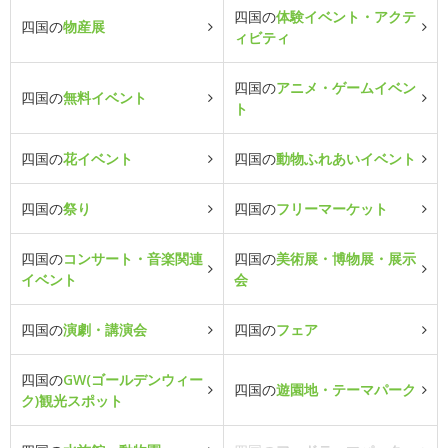
四国の
体験イベント・アクテ
四国の
物産展
ィビティ
四国の
アニメ・ゲームイベン
四国の
無料イベント
ト
四国の
花イベント
四国の
動物ふれあいイベント
四国の
祭り
四国の
フリーマーケット
四国の
コンサート・音楽関連
四国の
美術展・博物展・展示
イベント
会
四国の
演劇・講演会
四国の
フェア
四国の
GW(ゴールデンウィー
四国の
遊園地・テーマパーク
ク)観光スポット