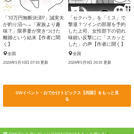
「10万円無断決済!?」誠実夫
「セクハラ」を「ミス」で
が釣り沼へ→「家族より趣
撃退？ツインの部屋を予約
味？」限界妻が突きつけた
した上司、女性部下の切れ
離婚という結末【作者に聞
味鋭い反撃にに「スカッと
く】
した」の声【作者に聞く】
全国
全国
2026年5月10日 07:30 更新
2026年5月9日 20:35 更新
GWイベント・おでかけトピックス【四国】をもっと見
る
GW(ゴールデンウィーク)のおでかけをもっと楽しむ