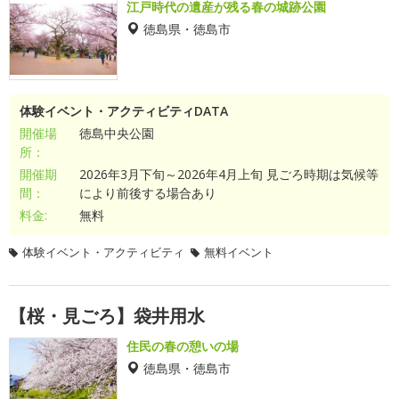
江戸時代の遺産が残る春の城跡公園
徳島県・徳島市
体験イベント・アクティビティDATA
開催場
徳島中央公園
所：
開催期
2026年3月下旬～2026年4月上旬 見ごろ時期は気候等
間：
により前後する場合あり
料金:
無料
体験イベント・アクティビティ
無料イベント
【桜・見ごろ】袋井用水
住民の春の憩いの場
徳島県・徳島市