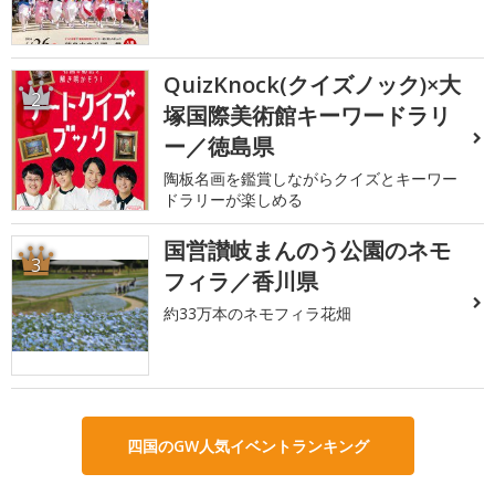
QuizKnock(クイズノック)×大
2
塚国際美術館キーワードラリ
ー／徳島県
陶板名画を鑑賞しながらクイズとキーワー
ドラリーが楽しめる
国営讃岐まんのう公園のネモ
3
フィラ／香川県
約33万本のネモフィラ花畑
四国のGW人気イベントランキング