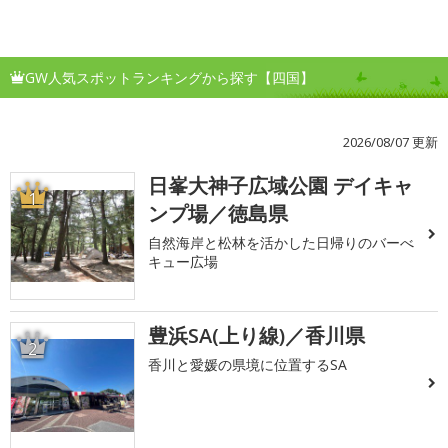
GW人気スポットランキングから探す【四国】
2026/08/07 更新
日峯大神子広域公園 デイキャ
1
ンプ場／徳島県
自然海岸と松林を活かした日帰りのバーべ
キュー広場
豊浜SA(上り線)／香川県
2
香川と愛媛の県境に位置するSA