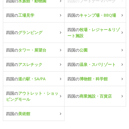
四国の
水族館・動物園
四国の
フードテーマパーク
四国の
工場見学
四国の
キャンプ場・BBQ場
四国の
牧場・レジャー＆リゾ
四国の
グランピング
ート施設
四国の
タワー・展望台
四国の
公園
四国の
アスレチック
四国の
温泉・スパリゾート
四国の
道の駅・SA/PA
四国の
博物館・科学館
四国の
アウトレット・ショッ
四国の
商業施設・百貨店
ピングモール
四国の
美術館