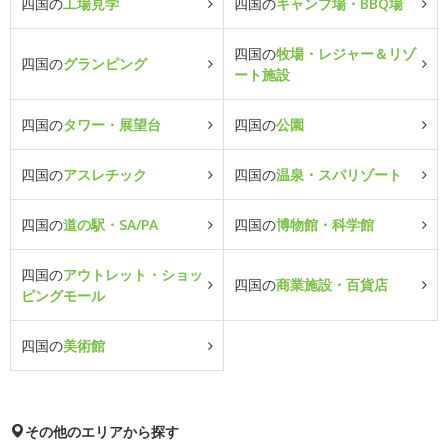
四国の
工場見学
四国の
キャンプ場・BBQ場
四国の
牧場・レジャー＆リゾ
四国の
グランピング
ート施設
四国の
タワー・展望台
四国の
公園
四国の
アスレチック
四国の
温泉・スパリゾート
四国の
道の駅・SA/PA
四国の
博物館・科学館
四国の
アウトレット・ショッ
四国の
商業施設・百貨店
ピングモール
四国の
美術館
その他のエリアから探す