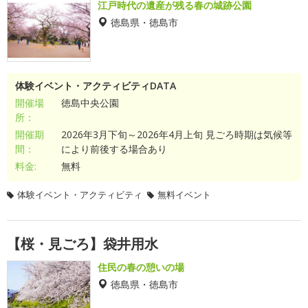
江戸時代の遺産が残る春の城跡公園
徳島県・徳島市
体験イベント・アクティビティDATA
開催場
徳島中央公園
所：
開催期
2026年3月下旬～2026年4月上旬 見ごろ時期は気候等
間：
により前後する場合あり
料金:
無料
体験イベント・アクティビティ
無料イベント
【桜・見ごろ】袋井用水
住民の春の憩いの場
徳島県・徳島市