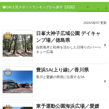
GW人気スポットランキングから探す【四国】
2026/08/07 更新
日峯大神子広域公園 デイキャ
1
ンプ場／徳島県
自然海岸と松林を活かした日帰りのバーべ
キュー広場
豊浜SA(上り線)／香川県
2
香川と愛媛の県境に位置するSA
東予運動公園海浜広場／愛媛