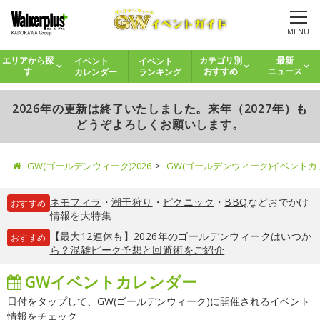
MENU
イベント
イベント
エリアから探
カテゴリ別
最新
カレンダー
ランキング
す
おすすめ
ニュース
2026年の更新は終了いたしました。来年（2027年）も
どうぞよろしくお願いします。
GW(ゴールデンウィーク)2026
GW(ゴールデンウィーク)イベント
ネモフィラ
・
潮干狩り
・
ピクニック
・
BBQ
などおでかけ
おすすめ
情報を大特集
【最大12連休も】2026年のゴールデンウィークはいつか
おすすめ
ら？混雑ピーク予想と回避術をご紹介
GWイベントカレンダー
日付をタップして、GW(ゴールデンウィーク)に開催されるイベント
情報をチェック