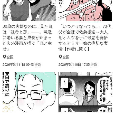
30歳の夫婦なのに、見た目
「いつどうなっても…」70代
は「祖母と孫」――。急激
父が全裸で救急搬送→大人
に老いる妻と成長が止まっ
用オムツを手に最悪を覚悟
た夫の漫画が描く「歳と幸
するアラサー娘の痛切な実
せ」
情【作者に聞く】
全国
全国
2026年5月11日 09:43 更新
2026年5月10日 17:35 更新