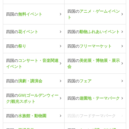
四国の
アニメ・ゲームイベン
四国の
無料イベント
ト
四国の
花イベント
四国の
動物ふれあいイベント
四国の
祭り
四国の
フリーマーケット
四国の
コンサート・音楽関連
四国の
美術展・博物展・展示
イベント
会
四国の
演劇・講演会
四国の
フェア
四国の
GW(ゴールデンウィー
四国の
遊園地・テーマパーク
ク)観光スポット
四国の
水族館・動物園
四国の
フードテーマパーク