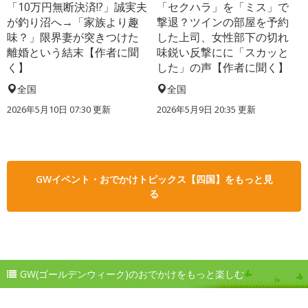
「10万円無断決済!?」誠実夫
「セクハラ」を「ミス」で
が釣り沼へ→「家族より趣
撃退？ツインの部屋を予約
味？」限界妻が突きつけた
した上司、女性部下の切れ
離婚という結末【作者に聞
味鋭い反撃にに「スカッと
く】
した」の声【作者に聞く】
全国
全国
2026年5月10日 07:30 更新
2026年5月9日 20:35 更新
GWイベント・おでかけトピックス【四国】をもっと見
る
GW(ゴールデンウィーク)のおでかけをもっと楽しむ