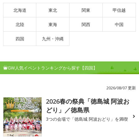
北海道
東北
関東
甲信越
北陸
東海
関西
中国
四国
九州・沖縄
GW人気イベントランキングから探す【四国】
2026/08/07 更新
2026春の祭典「徳島城 阿波お
1
どり」／徳島県
3つの会場で「徳島城 阿波おどり」を満喫