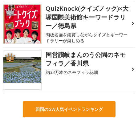
QuizKnock(クイズノック)×大
2
塚国際美術館キーワードラリ
ー／徳島県
陶板名画を鑑賞しながらクイズとキーワー
ドラリーが楽しめる
国営讃岐まんのう公園のネモ
3
フィラ／香川県
約33万本のネモフィラ花畑
四国のGW人気イベントランキング