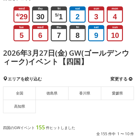
wed
thu
fri
sat
sun
mon
4/
29
30
5/
1
2
3
4
tue
wed
thu
fri
sat
sun
5
6
7
8
9
10
2026年3月27日(金) GW(ゴールデンウ
ィーク)イベント【四国】
エリアを絞り込む
変更する
全国
徳島県
香川県
愛媛県
高知県
155
四国のGWイベント
件ヒットしました
全 155 件中 1 〜 10 件