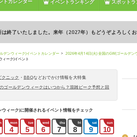
ントカレンダー
イベントランキング
スポットラ
更新は終了いたしました。来年（2027年）もどうぞよろしく
ールデンウィーク)イベントカレンダー
2026年4月14日(火) 全国のGW(ゴールデ
ンウィーク)イベント
ピクニック
・
BBQ
などおでかけ情報を大特集
6年のゴールデンウィークはいつから？混雑ピーク予想と回
ンウィーク)に開催されるイベント情報をチェック
n
mon
tue
wed
thu
fri
sat
sun
4
5
6
7
8
9
10