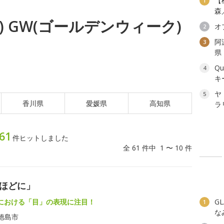
【
1
森
火) GW(ゴールデンウィーク)
オ
2
阿
3
県
Q
4
キ
ヤ
5
香川県
愛媛県
高知県
ラ
61
件ヒットしました
全 61 件中 1 〜 10 件
口ほどに」
における「目」の表現に注目！
G
1
な
徳島市