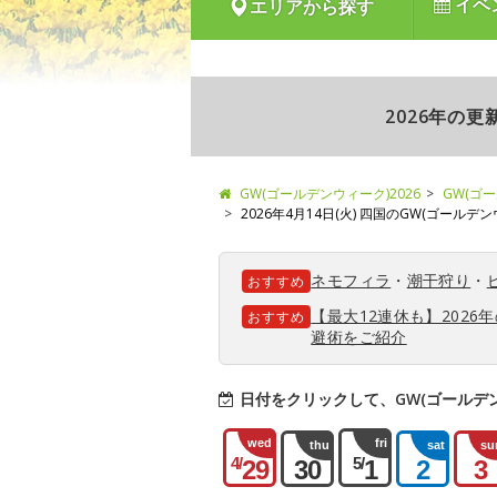
イベ
エリアから探す
2026年の
GW(ゴールデンウィーク)2026
GW(ゴ
2026年4月14日(火) 四国のGW(ゴールデ
ネモフィラ
・
潮干狩り
・
おすすめ
【最大12連休も】202
おすすめ
避術をご紹介
日付をクリックして、GW(ゴールデ
wed
fri
thu
sat
su
4/
5/
29
30
1
2
3