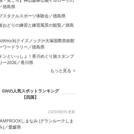
桜・見ごろ】神山森林公園イルローザの
／徳島県
ブスタクルスポーツ体験会／徳島県
波おどりの練習と練習風景の観覧／徳島
uizKnock(クイズノック)×大塚国際美術館
ーワードラリー／徳島県
ドンといっしょ！香川めぐり旅スタンプ
リー2026／香川県
もっと見る
GWの人気スポットランキング
【四国】
2026/08/06 更新
LAMPROOKしまなみ (グランルークしま
み)／愛媛県