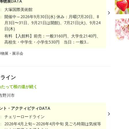
博物展DATA
：
大塚国際美術館
：
開催中～2026年9月30日(水) 休み：月曜(7月20日、8
月3日〜31日、9月21日は開館)、7月21日(火)、9月24
日(木)
有料 【入館料】前売：一般3160円、大学生2140円、
高校生・中学生・小学生530円 当日：一般3...
博物展・展示会
ドライン
にわたって桜の道が続く
吉野川市
ント・アクティビティDATA
：
チェリーロードライン
：
2026年4月上旬～2026年4月中旬 見ごろ時期は気候等