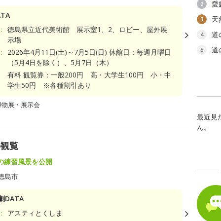
愛
2
TA
天
3
：
徳島県立近代美術館 展示室1、2、ロビー、屋外展
道
4
示場
道
5
：
2026年4月11日(土)～7月5日(日) 休館日：毎週月曜日
（5月4日を除く）、5月7日（木）
有料 観覧券：一般200円 高・大学生100円 小・中
学生50円 ※各種割引あり
博物展・展示会
最近見
ん。
の観覧
の練習風景を公開
徳島市
DATA
：
アスティとくしま