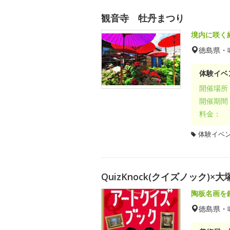
観音寺 牡丹まつり
境内に咲く約
徳島県・
体験イベ
開催場所
開催期間
料金：
体験イベ
QuizKnock(クイズノック
陶板名画を
徳島県・