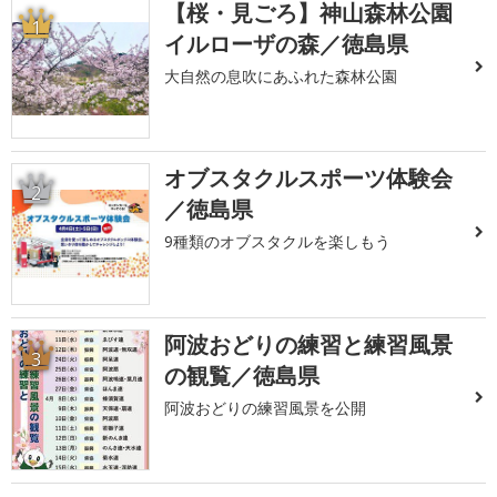
【桜・見ごろ】神山森林公園
1
イルローザの森／徳島県
大自然の息吹にあふれた森林公園
オブスタクルスポーツ体験会
2
／徳島県
9種類のオブスタクルを楽しもう
阿波おどりの練習と練習風景
3
の観覧／徳島県
阿波おどりの練習風景を公開