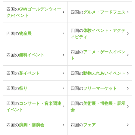
四国の
GW(ゴールデンウィー
四国の
グルメ・フードフェス
ク)イベント
四国の
体験イベント・アクテ
四国の
物産展
ィビティ
四国の
アニメ・ゲームイベン
四国の
無料イベント
ト
四国の
花イベント
四国の
動物ふれあいイベント
四国の
祭り
四国の
フリーマーケット
四国の
コンサート・音楽関連
四国の
美術展・博物展・展示
イベント
会
四国の
演劇・講演会
四国の
フェア