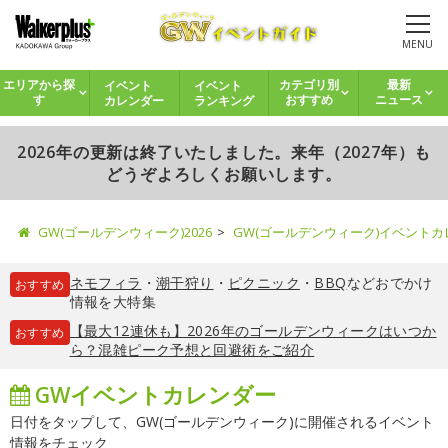
MENU
イベント
イベント
エリアから探
カテゴリ別
最新
カレンダー
ランキング
す
おすすめ
ニュース
2026年の更新は終了いたしました。来年（2027年）も
どうぞよろしくお願いします。
GW(ゴールデンウィーク)2026
GW(ゴールデンウィーク)イベント
ネモフィラ
・
潮干狩り
・
ピクニック
・
BBQ
などおでかけ
おすすめ
情報を大特集
【最大12連休も】2026年のゴールデンウィークはいつか
おすすめ
ら？混雑ピーク予想と回避術をご紹介
GWイベントカレンダー
日付をタップして、GW(ゴールデンウィーク)に開催されるイベント
情報をチェック