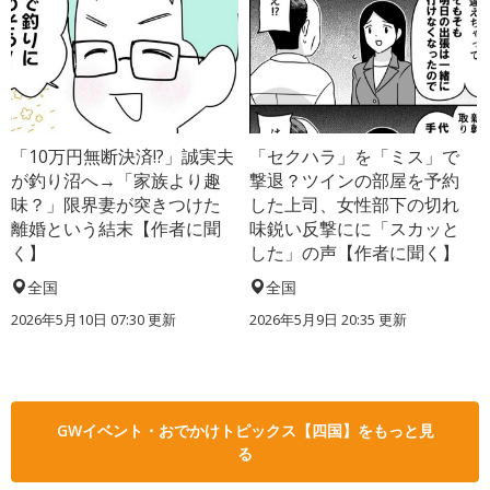
「10万円無断決済!?」誠実夫
「セクハラ」を「ミス」で
が釣り沼へ→「家族より趣
撃退？ツインの部屋を予約
味？」限界妻が突きつけた
した上司、女性部下の切れ
離婚という結末【作者に聞
味鋭い反撃にに「スカッと
く】
した」の声【作者に聞く】
全国
全国
2026年5月10日 07:30 更新
2026年5月9日 20:35 更新
GWイベント・おでかけトピックス【四国】をもっと見
る