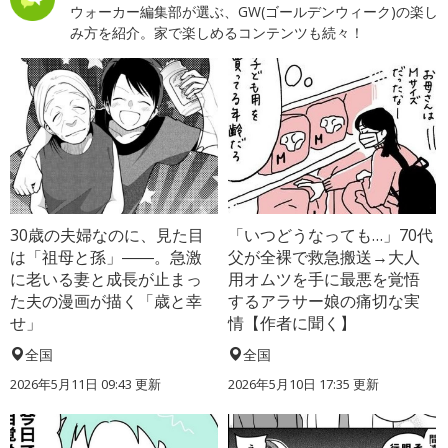
ウォーカー編集部が選ぶ、GW(ゴールデンウィーク)の楽し
み方を紹介。家で楽しめるコンテンツも続々！
30歳の夫婦なのに、見た目
「いつどうなっても…」70代
は「祖母と孫」――。急激
父が全裸で救急搬送→大人
に老いる妻と成長が止まっ
用オムツを手に最悪を覚悟
た夫の漫画が描く「歳と幸
するアラサー娘の痛切な実
せ」
情【作者に聞く】
全国
全国
2026年5月11日 09:43 更新
2026年5月10日 17:35 更新