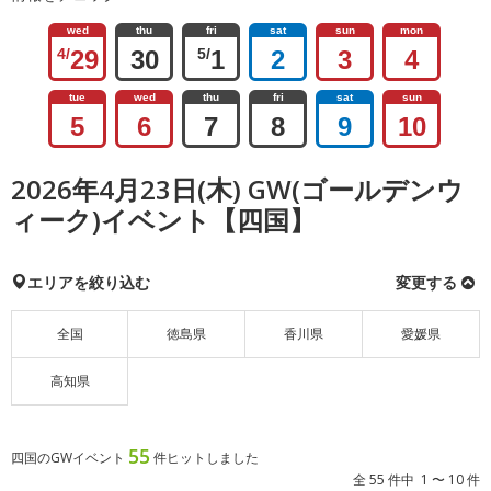
wed
thu
fri
sat
sun
mon
4/
29
30
5/
1
2
3
4
tue
wed
thu
fri
sat
sun
5
6
7
8
9
10
2026年4月23日(木) GW(ゴールデンウ
ィーク)イベント【四国】
エリアを絞り込む
変更する
全国
徳島県
香川県
愛媛県
高知県
55
四国のGWイベント
件ヒットしました
全 55 件中 1 〜 10 件