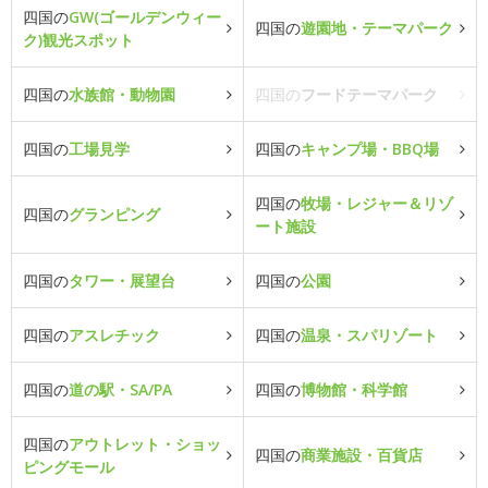
四国の
GW(ゴールデンウィー
四国の
遊園地・テーマパーク
ク)観光スポット
四国の
水族館・動物園
四国の
フードテーマパーク
四国の
工場見学
四国の
キャンプ場・BBQ場
四国の
牧場・レジャー＆リゾ
四国の
グランピング
ート施設
四国の
タワー・展望台
四国の
公園
四国の
アスレチック
四国の
温泉・スパリゾート
四国の
道の駅・SA/PA
四国の
博物館・科学館
四国の
アウトレット・ショッ
四国の
商業施設・百貨店
ピングモール