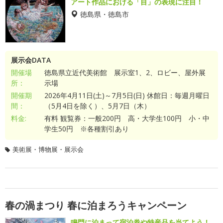
アート作品における「目」の表現に注目！
徳島県・徳島市
展示会DATA
開催場
徳島県立近代美術館 展示室1、2、ロビー、屋外展
所：
示場
開催期
2026年4月11日(土)～7月5日(日) 休館日：毎週月曜日
間：
（5月4日を除く）、5月7日（木）
料金:
有料 観覧券：一般200円 高・大学生100円 小・中
学生50円 ※各種割引あり
美術展・博物展・展示会
春の渦まつり 春に泊まろうキャンペーン
鳴門に泊まって宿泊券や特産品を当てよう！