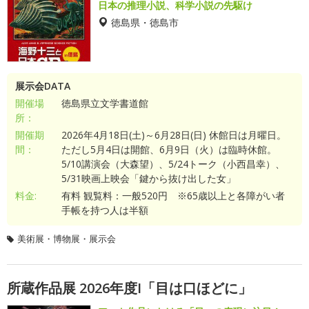
日本の推理小説、科学小説の先駆け
徳島県・徳島市
展示会DATA
開催場
徳島県立文学書道館
所：
開催期
2026年4月18日(土)～6月28日(日) 休館日は月曜日。
間：
ただし5月4日は開館、6月9日（火）は臨時休館。
5/10講演会（大森望）、5/24トーク（小西昌幸）、
5/31映画上映会「鍵から抜け出した女」
料金:
有料 観覧料：一般520円 ※65歳以上と各障がい者
手帳を持つ人は半額
美術展・博物展・展示会
所蔵作品展 2026年度I「目は口ほどに」