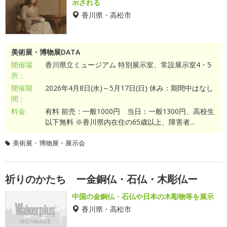
示される
香川県・高松市
美術展・博物展DATA
開催場
香川県立ミュージアム 特別展示室、常設展示室4・5
所：
開催期
2026年4月8日(水)～5月17日(日) 休み：期間中はなし
間：
料金:
有料 前売：一般1000円 当日：一般1300円、高校生
以下無料 ※香川県内在住の65歳以上、障害者...
美術展・博物展・展示会
祈りのかたち ー金銅仏・石仏・木彫仏ー
中国の金銅仏・石仏や日本の木彫物等を展示
香川県・高松市