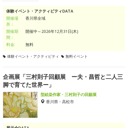
体験イベント・アクティビティDATA
開催場
香川県全域
所：
開催期
開催中～2026年12月31日(木)
間：
料金:
無料
体験イベント・アクティビティ
無料イベント
企画展「三村則子回顧展 ー夫・昌哲と二人三
脚で育てた世界ー」
型絵染作家・三村則子の回顧展
香川県・高松市
展示会DATA