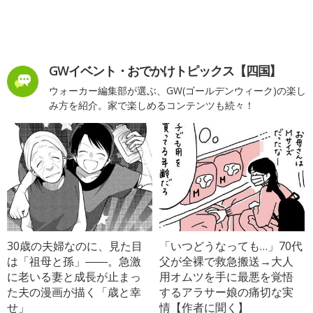
GWイベント・おでかけトピックス【四国】
ウォーカー編集部が選ぶ、GW(ゴールデンウィーク)の楽し
み方を紹介。家で楽しめるコンテンツも続々！
30歳の夫婦なのに、見た目
「いつどうなっても…」70代
は「祖母と孫」――。急激
父が全裸で救急搬送→大人
に老いる妻と成長が止まっ
用オムツを手に最悪を覚悟
た夫の漫画が描く「歳と幸
するアラサー娘の痛切な実
せ」
情【作者に聞く】