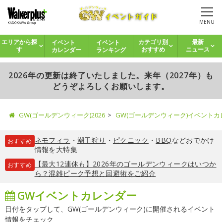
MENU
イベント
イベント
エリアから探
カテゴリ別
最新
カレンダー
ランキング
す
おすすめ
ニュース
2026年の更新は終了いたしました。来年（2027年）も
どうぞよろしくお願いします。
GW(ゴールデンウィーク)2026
GW(ゴールデンウィーク)イベント
ネモフィラ
・
潮干狩り
・
ピクニック
・
BBQ
などおでかけ
おすすめ
情報を大特集
【最大12連休も】2026年のゴールデンウィークはいつか
おすすめ
ら？混雑ピーク予想と回避術をご紹介
GWイベントカレンダー
日付をタップして、GW(ゴールデンウィーク)に開催されるイベント
情報をチェック