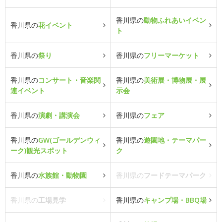
香川県の
動物ふれあいイベン
香川県の
花イベント
ト
香川県の
祭り
香川県の
フリーマーケット
香川県の
コンサート・音楽関
香川県の
美術展・博物展・展
連イベント
示会
香川県の
演劇・講演会
香川県の
フェア
香川県の
GW(ゴールデンウィ
香川県の
遊園地・テーマパー
ーク)観光スポット
ク
香川県の
水族館・動物園
香川県の
フードテーマパーク
香川県の
工場見学
香川県の
キャンプ場・BBQ場