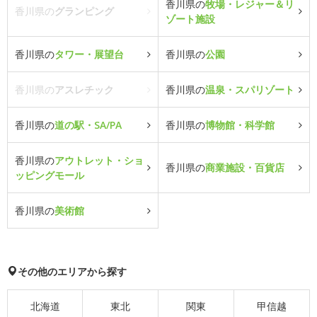
香川県の
牧場・レジャー＆リ
香川県の
グランピング
ゾート施設
香川県の
タワー・展望台
香川県の
公園
香川県の
アスレチック
香川県の
温泉・スパリゾート
香川県の
道の駅・SA/PA
香川県の
博物館・科学館
香川県の
アウトレット・ショ
香川県の
商業施設・百貨店
ッピングモール
香川県の
美術館
その他のエリアから探す
北海道
東北
関東
甲信越