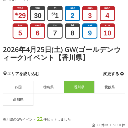
wed
thu
fri
sat
sun
mon
4/
29
30
5/
1
2
3
4
tue
wed
thu
fri
sat
sun
5
6
7
8
9
10
2026年4月25日(土) GW(ゴールデンウ
ィーク)イベント【香川県】
エリアを絞り込む
変更する
四国
徳島県
香川県
愛媛県
高知県
22
香川県のGWイベント
件ヒットしました
全 22 件中 1 〜 10 件