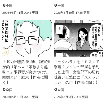
全国
全国
2026年5月11日 09:43 更新
2026年5月10日 17:35 更新
「10万円無断決済!?」誠実夫
「セクハラ」を「ミス」で
が釣り沼へ→「家族より趣
撃退？ツインの部屋を予約
味？」限界妻が突きつけた
した上司、女性部下の切れ
離婚という結末【作者に聞
味鋭い反撃にに「スカッと
く】
した」の声【作者に聞く】
全国
全国
2026年5月10日 07:30 更新
2026年5月9日 20:35 更新