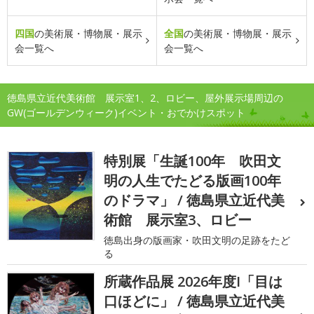
四国
の美術展・博物展・展示
全国
の美術展・博物展・展示
会一覧へ
会一覧へ
徳島県立近代美術館 展示室1、2、ロビー、屋外展示場周辺の
GW(ゴールデンウィーク)イベント・おでかけスポット
特別展「生誕100年 吹田文
明の人生でたどる版画100年
のドラマ」 / 徳島県立近代美
術館 展示室3、ロビー
徳島出身の版画家・吹田文明の足跡をたど
る
所蔵作品展 2026年度I「目は
口ほどに」 / 徳島県立近代美