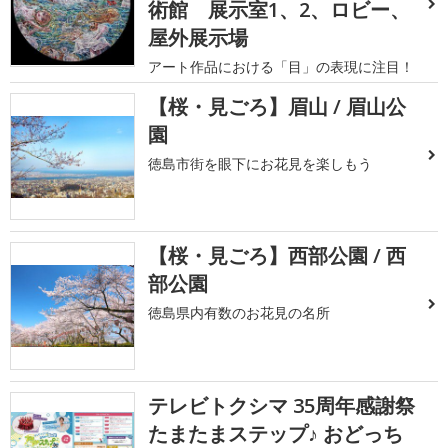
術館 展示室1、2、ロビー、
屋外展示場
アート作品における「目」の表現に注目！
【桜・見ごろ】眉山 / 眉山公
園
徳島市街を眼下にお花見を楽しもう
【桜・見ごろ】西部公園 / 西
部公園
徳島県内有数のお花見の名所
テレビトクシマ 35周年感謝祭
たまたまステップ♪ おどっち