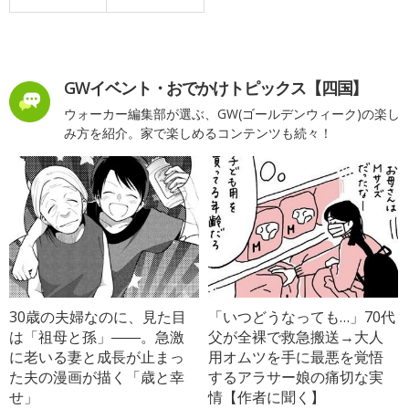
GWイベント・おでかけトピックス【四国】
ウォーカー編集部が選ぶ、GW(ゴールデンウィーク)の楽し
み方を紹介。家で楽しめるコンテンツも続々！
30歳の夫婦なのに、見た目
「いつどうなっても…」70代
は「祖母と孫」――。急激
父が全裸で救急搬送→大人
に老いる妻と成長が止まっ
用オムツを手に最悪を覚悟
た夫の漫画が描く「歳と幸
するアラサー娘の痛切な実
せ」
情【作者に聞く】