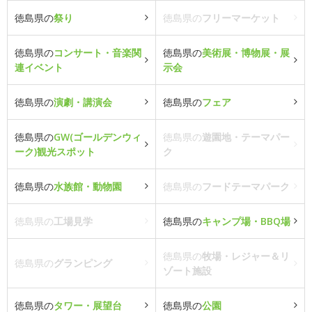
徳島県の
祭り
徳島県の
フリーマーケット
徳島県の
コンサート・音楽関
徳島県の
美術展・博物展・展
連イベント
示会
徳島県の
演劇・講演会
徳島県の
フェア
徳島県の
GW(ゴールデンウィ
徳島県の
遊園地・テーマパー
ーク)観光スポット
ク
徳島県の
水族館・動物園
徳島県の
フードテーマパーク
徳島県の
工場見学
徳島県の
キャンプ場・BBQ場
徳島県の
牧場・レジャー＆リ
徳島県の
グランピング
ゾート施設
徳島県の
タワー・展望台
徳島県の
公園