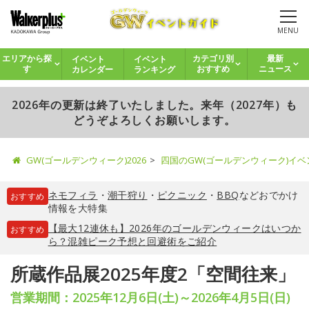
MENU
イベント
イベント
エリアから探
カテゴリ別
最新
カレンダー
ランキング
す
おすすめ
ニュース
2026年の更新は終了いたしました。来年（2027年）も
どうぞよろしくお願いします。
GW(ゴールデンウィーク)2026
四国のGW(ゴールデンウィーク)イ
ネモフィラ
・
潮干狩り
・
ピクニック
・
BBQ
などおでかけ
おすすめ
情報を大特集
【最大12連休も】2026年のゴールデンウィークはいつか
おすすめ
ら？混雑ピーク予想と回避術をご紹介
所蔵作品展2025年度2「空間往来」
営業期間：2025年12月6日(土)～2026年4月5日(日)