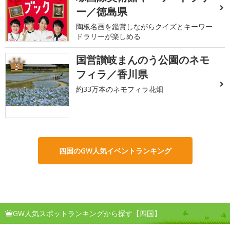
ー／徳島県
陶板名画を鑑賞しながらクイズとキーワー
ドラリーが楽しめる
国営讃岐まんのう公園のネモ
3
フィラ／香川県
約33万本のネモフィラ花畑
四国のGW人気イベントランキング
GW人気スポットランキングから探す【四国】