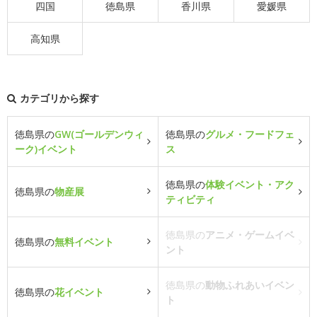
四国
徳島県
香川県
愛媛県
高知県
カテゴリから探す
徳島県の
GW(ゴールデンウィ
徳島県の
グルメ・フードフェ
ーク)イベント
ス
徳島県の
体験イベント・アク
徳島県の
物産展
ティビティ
徳島県の
アニメ・ゲームイベ
徳島県の
無料イベント
ント
徳島県の
動物ふれあいイベン
徳島県の
花イベント
ト