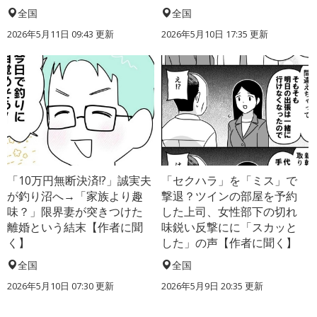
全国
全国
2026年5月11日 09:43 更新
2026年5月10日 17:35 更新
「10万円無断決済!?」誠実夫
「セクハラ」を「ミス」で
が釣り沼へ→「家族より趣
撃退？ツインの部屋を予約
味？」限界妻が突きつけた
した上司、女性部下の切れ
離婚という結末【作者に聞
味鋭い反撃にに「スカッと
く】
した」の声【作者に聞く】
全国
全国
2026年5月10日 07:30 更新
2026年5月9日 20:35 更新