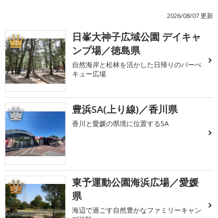
2026/08/07 更新
日峯大神子広域公園 デイキャ
1
ンプ場／徳島県
自然海岸と松林を活かした日帰りのバーべ
キュー広場
豊浜SA(上り線)／香川県
2
香川と愛媛の県境に位置するSA
東予運動公園海浜広場／愛媛
3
県
海辺で過ごす自然豊かなファミリーキャン