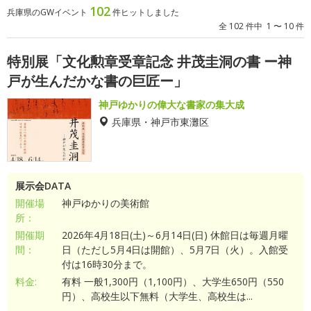
102
兵庫県のGWイベント
件ヒットしました
全 102 件中 1 〜 10 件
特別展「文化勲章受章記念 井茂圭洞の書 ー神
戸が生んだかな書の巨匠ー」
神戸ゆかりの偉大な書家の集大成
兵庫県・神戸市東灘区
展示会DATA
開催場
神戸ゆかりの美術館
所：
開催期
2026年4月18日(土)～6月14日(日) 休館日は毎週月曜
間：
日（ただし5月4日は開館）、5月7日（火）。入館受
付は16時30分まで。
料金:
有料 一般1,300円（1,100円）、大学生650円（550
円）、高校生以下無料（大学生、高校生は...