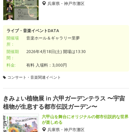
兵庫県・神戸市灘区
ライブ・音楽イベントDATA
開催場
音楽ホール＆ギャラリー里夢
所：
開催期
2026年4月18日(土) 開場は13:30
間：
料金:
有料 入場料：3,000円
コンサート・音楽関連イベント
きみょい植物展 in 六甲ガーデンテラス 〜宇宙
植物が生息する都市伝説ガーデン〜
六甲山を舞台にオリジナルの都市伝説的な世界
が楽しめる
兵庫県・神戸市灘区