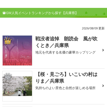
GW人気イベントランキングから探す【兵庫県】
2026/08/09 更新
戦没者追悼 朗読会 風が吹
1
くとき／兵庫県
地元を代表する名優の豪華カップリング
【桜・見ごろ】いこいの村は
2
りま／兵庫県
気持ちのよい景色と自然が楽しめる場所