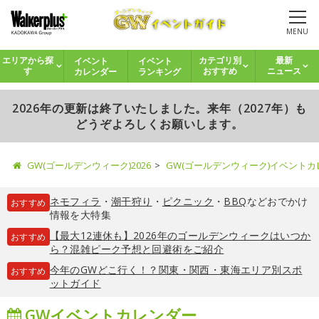
MENU
イベント
イベント
エリアから探
カテゴリ別
最新
カレンダー
ランキング
す
おすすめ
ニュース
2026年の更新は終了いたしました。来年（2027年）も
どうぞよろしくお願いします。
GW(ゴールデンウィーク)2026
GW(ゴールデンウィーク)イベント
ネモフィラ
・
潮干狩り
・
ピクニック
・
BBQ
などおでかけ
おすすめ
情報を大特集
【最大12連休も】2026年のゴールデンウィークはいつか
おすすめ
ら？混雑ピーク予想と回避術をご紹介
今年のGWどこ行く！？関東・関西・東海エリア別スポ
おすすめ
ットガイド
GWイベントカレンダー