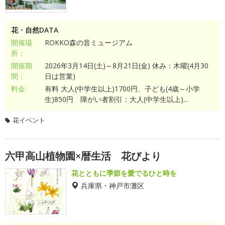
花・自然DATA
開催場
ROKKO森の音ミュージアム
所：
開催期
2026年3月14日(土)～8月21日(金) 休み：木曜(4月30
間：
日は営業)
料金:
有料 大人(中学生以上)1700円、子ども(4歳～小学
生)850円 障がい者割引：大人(中学生以上)...
花イベント
六甲高山植物園×暦生活 花びより
花とともに季節を愛でるひと時を
兵庫県・神戸市灘区