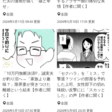
た夫の漫画が描く「歳と幸
するアラサー娘の痛切な実
せ」
情【作者に聞く】
全国
全国
2026年5月11日 09:43 更新
2026年5月10日 17:35 更新
「10万円無断決済!?」誠実夫
「セクハラ」を「ミス」で
が釣り沼へ→「家族より趣
撃退？ツインの部屋を予約
味？」限界妻が突きつけた
した上司、女性部下の切れ
離婚という結末【作者に聞
味鋭い反撃にに「スカッと
く】
した」の声【作者に聞く】
全国
全国
2026年5月10日 07:30 更新
2026年5月9日 20:35 更新