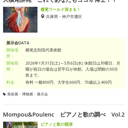
横尾ワールド深まる！
兵庫県・神戸市灘区
展示会DATA
開催場
横尾忠則現代美術館
所：
開催期
2026年1月31日(土)～5月6日(水) 休館日は月曜日、月
間：
曜が祝日の場合は翌平日が休館。入場は閉館の30分
前まで。
料金:
有料 一般800円、大学生600円、70歳以上400円
美術展・博物展・展示会
Mompou&Poulenc ピアノと歌の調べ Vol.2
ピアノと歌の競演