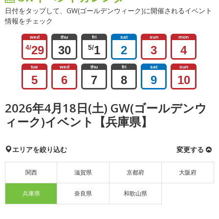
日付をタップして、GW(ゴールデンウィーク)に開催されるイベント
情報をチェック
wed
thu
fri
sat
sun
mon
4/
29
30
5/
1
2
3
4
tue
wed
thu
fri
sat
sun
5
6
7
8
9
10
2026年4月18日(土) GW(ゴールデンウ
ィーク)イベント【兵庫県】
エリアを絞り込む
変更する
関西
滋賀県
京都府
大阪府
兵庫県
奈良県
和歌山県