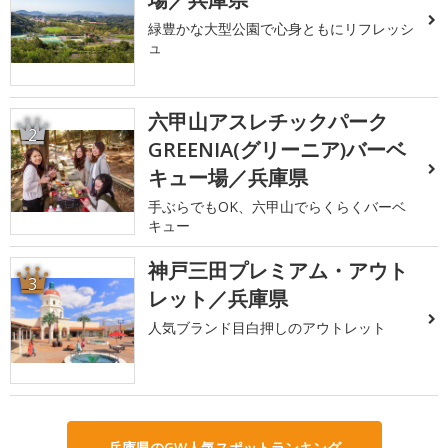
緑豊かな大型公園で心身ともにリフレッシ
ュ
六甲山アスレチックパーク
2
GREENIA(グリーニア)バーベ
キュー場／兵庫県
手ぶらでもOK、六甲山でらくらくバーベ
キュー
神戸三田プレミアム・アウト
3
レット／兵庫県
人気ブランド目白押しのアウトレット
兵庫県のGW人気スポットランキング