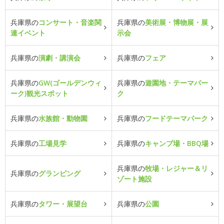
兵庫県の
コンサート・音楽関
兵庫県の
美術展・博物展・展
連イベント
示会
兵庫県の
演劇・講演会
兵庫県の
フェア
兵庫県の
GW(ゴールデンウィ
兵庫県の
遊園地・テーマパー
ーク)観光スポット
ク
兵庫県の
水族館・動物園
兵庫県の
フードテーマパーク
兵庫県の
工場見学
兵庫県の
キャンプ場・BBQ場
兵庫県の
牧場・レジャー＆リ
兵庫県の
グランピング
ゾート施設
兵庫県の
タワー・展望台
兵庫県の
公園