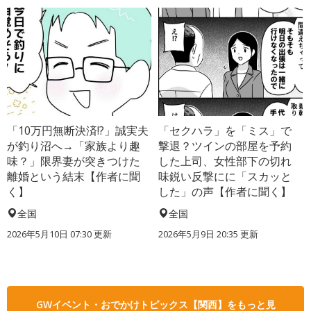
「10万円無断決済!?」誠実夫
「セクハラ」を「ミス」で
が釣り沼へ→「家族より趣
撃退？ツインの部屋を予約
味？」限界妻が突きつけた
した上司、女性部下の切れ
離婚という結末【作者に聞
味鋭い反撃にに「スカッと
く】
した」の声【作者に聞く】
全国
全国
2026年5月10日 07:30 更新
2026年5月9日 20:35 更新
GWイベント・おでかけトピックス【関西】をもっと見