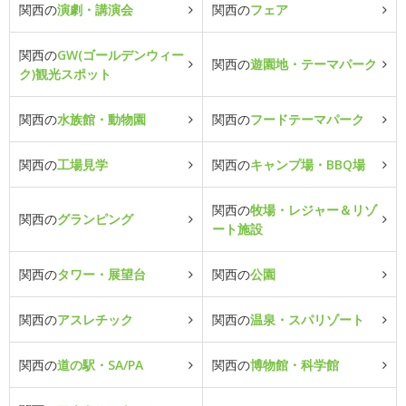
関西の
演劇・講演会
関西の
フェア
関西の
GW(ゴールデンウィー
関西の
遊園地・テーマパーク
ク)観光スポット
関西の
水族館・動物園
関西の
フードテーマパーク
関西の
工場見学
関西の
キャンプ場・BBQ場
関西の
牧場・レジャー＆リゾ
関西の
グランピング
ート施設
関西の
タワー・展望台
関西の
公園
関西の
アスレチック
関西の
温泉・スパリゾート
関西の
道の駅・SA/PA
関西の
博物館・科学館