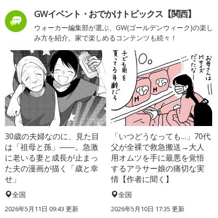
GWイベント・おでかけトピックス【関西】
ウォーカー編集部が選ぶ、GW(ゴールデンウィーク)の楽し
み方を紹介。家で楽しめるコンテンツも続々！
30歳の夫婦なのに、見た目
「いつどうなっても…」70代
は「祖母と孫」――。急激
父が全裸で救急搬送→大人
に老いる妻と成長が止まっ
用オムツを手に最悪を覚悟
た夫の漫画が描く「歳と幸
するアラサー娘の痛切な実
せ」
情【作者に聞く】
全国
全国
2026年5月11日 09:43 更新
2026年5月10日 17:35 更新