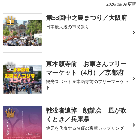
2026/08/09 更新
第53回中之島まつり／大阪府
1
日本最大級の市民祭り
東本願寺前 お東さんフリー
2
マーケット（4月）／京都府
観光スポット東本願寺前のフリーマーケッ
ト
戦没者追悼 朗読会 風が吹
3
くとき／兵庫県
地元を代表する名優の豪華カップリング