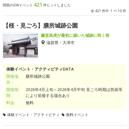
421
関西のGWイベント
件ヒットしました
全 421 件中 1 〜 10 件
【桜・見ごろ】膳所城跡公園
藤堂高虎が最初に築いた城跡に咲く桜
滋賀県・大津市
体験イベント・アクティビティDATA
開催場
膳所城跡公園
所：
開催期
2026年4月上旬～2026年4月中旬 見ごろ時期は気候等
間：
により前後する場合あり
料金:
無料
体験イベント・アクティビティ
無料イベント