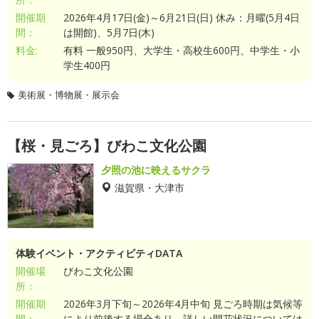
開催期
2026年4月17日(金)～6月21日(日) 休み：月曜(5月4日
間：
は開館)、5月7日(木)
料金:
有料 一般950円、大学生・高校生600円、中学生・小
学生400円
美術展・博物展・展示会
【桜・見ごろ】びわこ文化公園
夕照の池に映えるサクラ
滋賀県・大津市
体験イベント・アクティビティDATA
開催場
びわこ文化公園
所：
開催期
2026年3月下旬～2026年4月中旬 見ごろ時期は気候等
間：
により前後する場合あり。詳しい開花状況については