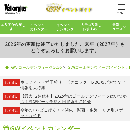
MENU
イベント
イベント
エリアから探
カテゴリ別
最新
カレンダー
ランキング
す
おすすめ
ニュース
2026年の更新は終了いたしました。来年（2027年）も
どうぞよろしくお願いします。
GW(ゴールデンウィーク)2026
GW(ゴールデンウィーク)イベント
ネモフィラ
・
潮干狩り
・
ピクニック
・
BBQ
などおでかけ
おすすめ
情報を大特集
【最大12連休も】2026年のゴールデンウィークはいつか
おすすめ
ら？混雑ピーク予想と回避術をご紹介
今年のGWどこ行く！？関東・関西・東海エリア別スポ
おすすめ
ットガイド
GWイベントカレンダー