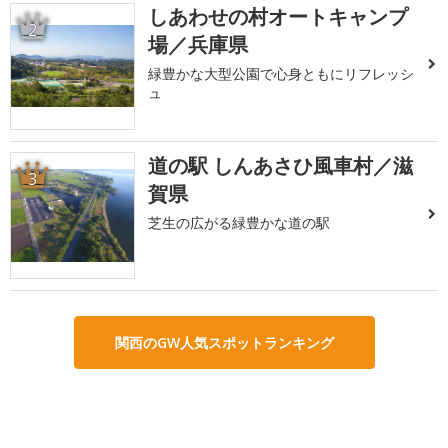
しあわせの村オートキャンプ
2
場／兵庫県
緑豊かな大型公園で心身ともにリフレッシ
ュ
道の駅 しんあさひ風車村／滋
3
賀県
芝生の広がる緑豊かな道の駅
関西のGW人気スポットランキング