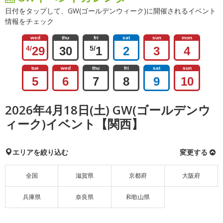
日付をタップして、GW(ゴールデンウィーク)に開催されるイベント
情報をチェック
wed
thu
fri
sat
sun
mon
4/
29
30
5/
1
2
3
4
tue
wed
thu
fri
sat
sun
5
6
7
8
9
10
2026年4月18日(土) GW(ゴールデンウ
ィーク)イベント【関西】
エリアを絞り込む
変更する
全国
滋賀県
京都府
大阪府
兵庫県
奈良県
和歌山県