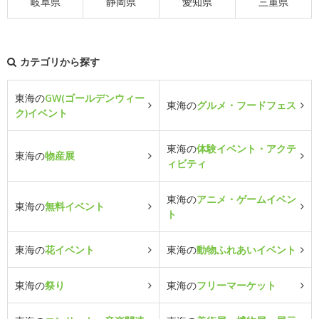
岐阜県
静岡県
愛知県
三重県
カテゴリから探す
東海の
GW(ゴールデンウィー
東海の
グルメ・フードフェス
ク)イベント
東海の
体験イベント・アクテ
東海の
物産展
ィビティ
東海の
アニメ・ゲームイベン
東海の
無料イベント
ト
東海の
花イベント
東海の
動物ふれあいイベント
東海の
祭り
東海の
フリーマーケット