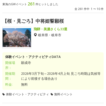
261
東海のGWイベント
件ヒットしました
全 261 件中 1 〜 10 件
【桜・見ごろ】中将姫誓願桜
飛騨・美濃さくら33選
岐阜県・岐阜市
体験イベント・アクティビティDATA
開催場
願成寺
所：
開催期
2026年3月下旬～2026年4月上旬 見ごろ時期は気候等
間：
により前後する場合あり
料金:
無料
体験イベント・アクティビティ
無料イベント