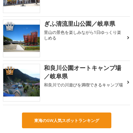
ぎふ清流里山公園／岐阜県
2
里山の景色を楽しみながら1日ゆっくり楽
しめる
和良川公園オートキャンプ場
3
／岐阜県
和良川での川遊びを満喫できるキャンプ場
東海のGW人気スポットランキング