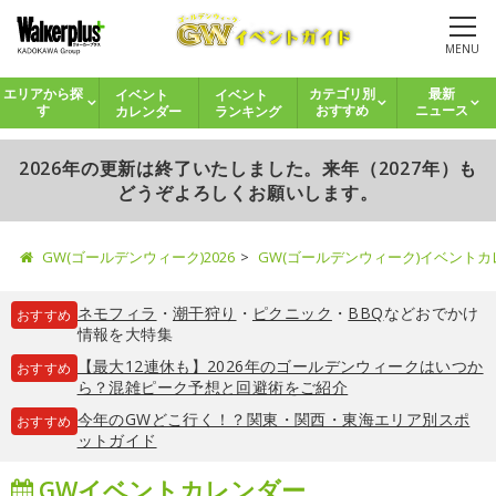
MENU
イベント
イベント
エリアから探
カテゴリ別
最新
カレンダー
ランキング
す
おすすめ
ニュース
2026年の更新は終了いたしました。来年（2027年）も
どうぞよろしくお願いします。
GW(ゴールデンウィーク)2026
GW(ゴールデンウィーク)イベント
ネモフィラ
・
潮干狩り
・
ピクニック
・
BBQ
などおでかけ
おすすめ
情報を大特集
【最大12連休も】2026年のゴールデンウィークはいつか
おすすめ
ら？混雑ピーク予想と回避術をご紹介
今年のGWどこ行く！？関東・関西・東海エリア別スポ
おすすめ
ットガイド
GWイベントカレンダー