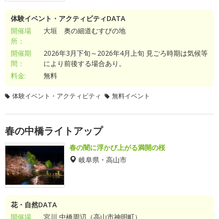
体験イベント・アクティビティDATA
開催場
大垣 奥の細道むすびの地
所：
開催期
2026年3月下旬～2026年4月上旬 見ごろ時期は気候等
間：
により前後する場合あり。
料金:
無料
体験イベント・アクティビティ
無料イベント
春の中橋ライトアップ
春の闇に浮かび上がる満開の桜
岐阜県・高山市
花・自然DATA
開催場
宮川 中橋周辺（高山市神明町）