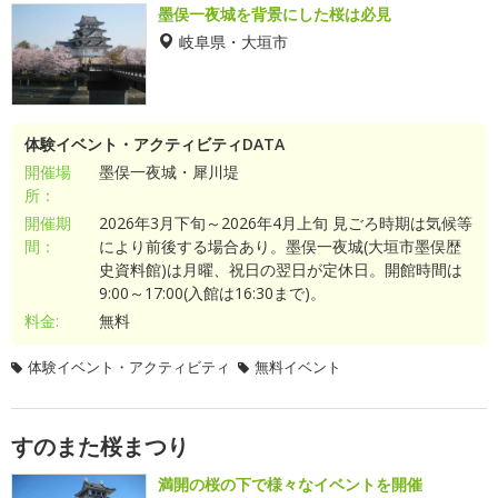
墨俣一夜城を背景にした桜は必見
岐阜県・大垣市
体験イベント・アクティビティDATA
開催場
墨俣一夜城・犀川堤
所：
開催期
2026年3月下旬～2026年4月上旬 見ごろ時期は気候等
間：
により前後する場合あり。墨俣一夜城(大垣市墨俣歴
史資料館)は月曜、祝日の翌日が定休日。開館時間は
9:00～17:00(入館は16:30まで)。
料金:
無料
体験イベント・アクティビティ
無料イベント
すのまた桜まつり
満開の桜の下で様々なイベントを開催