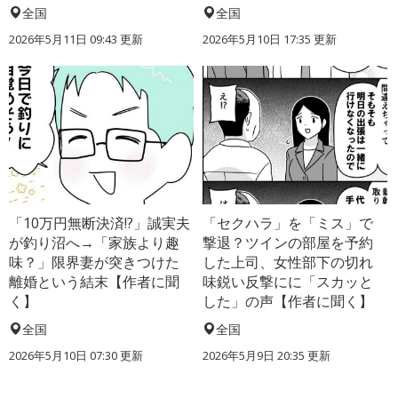
全国
全国
2026年5月11日 09:43 更新
2026年5月10日 17:35 更新
「10万円無断決済!?」誠実夫
「セクハラ」を「ミス」で
が釣り沼へ→「家族より趣
撃退？ツインの部屋を予約
味？」限界妻が突きつけた
した上司、女性部下の切れ
離婚という結末【作者に聞
味鋭い反撃にに「スカッと
く】
した」の声【作者に聞く】
全国
全国
2026年5月10日 07:30 更新
2026年5月9日 20:35 更新