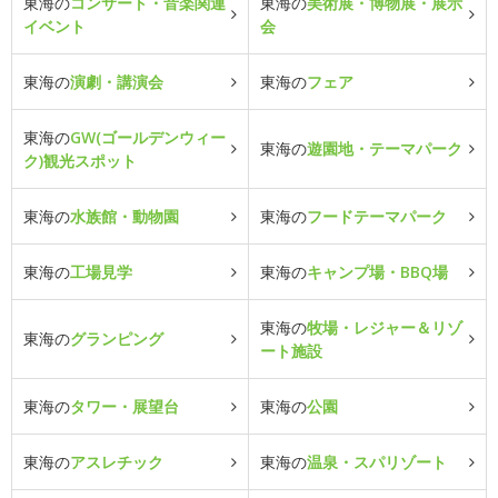
東海の
コンサート・音楽関連
東海の
美術展・博物展・展示
イベント
会
東海の
演劇・講演会
東海の
フェア
東海の
GW(ゴールデンウィー
東海の
遊園地・テーマパーク
ク)観光スポット
東海の
水族館・動物園
東海の
フードテーマパーク
東海の
工場見学
東海の
キャンプ場・BBQ場
東海の
牧場・レジャー＆リゾ
東海の
グランピング
ート施設
東海の
タワー・展望台
東海の
公園
東海の
アスレチック
東海の
温泉・スパリゾート