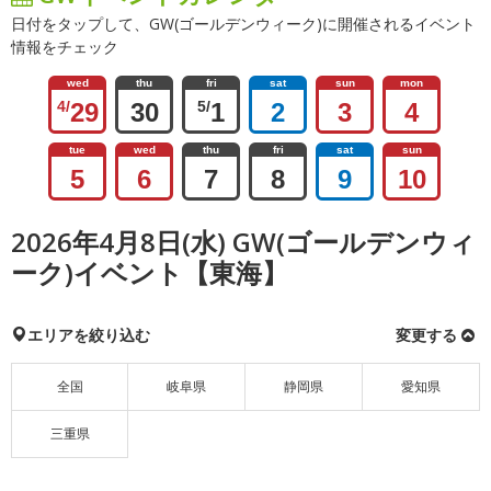
日付をタップして、GW(ゴールデンウィーク)に開催されるイベント
情報をチェック
wed
thu
fri
sat
sun
mon
4/
29
30
5/
1
2
3
4
tue
wed
thu
fri
sat
sun
5
6
7
8
9
10
2026年4月8日(水) GW(ゴールデンウィ
ーク)イベント【東海】
エリアを絞り込む
変更する
全国
岐阜県
静岡県
愛知県
三重県