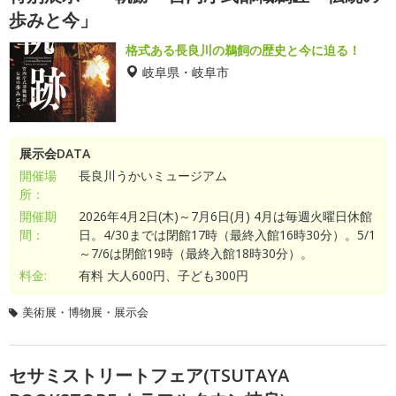
歩みと今」
格式ある長良川の鵜飼の歴史と今に迫る！
岐阜県・岐阜市
展示会DATA
開催場
長良川うかいミュージアム
所：
開催期
2026年4月2日(木)～7月6日(月) 4月は毎週火曜日休館
間：
日。4/30までは閉館17時（最終入館16時30分）。5/1
～7/6は閉館19時（最終入館18時30分）。
料金:
有料 大人600円、子ども300円
美術展・博物展・展示会
セサミストリートフェア(TSUTAYA