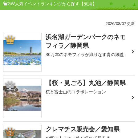
GW人気イベントランキングから探す【東海】
2026/08/07 更新
浜名湖ガーデンパークのネモ
1
フィラ／静岡県
30万本のネモフィラが織りなす青の絨毯
【桜・見ごろ】丸池／静岡県
2
桜と富士山のコラボレーション
クレマチス販売会／愛知県
3
お気に入りの一株を連れて帰ろう