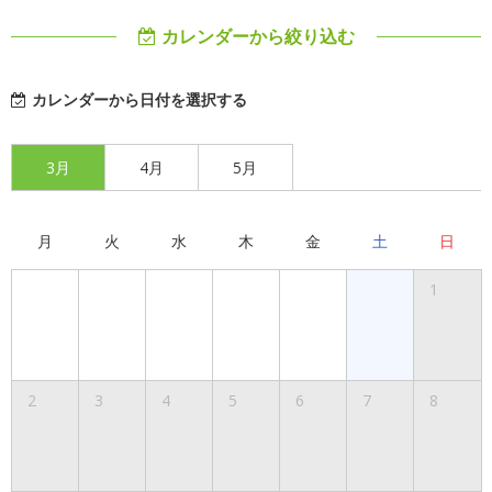
カレンダーから絞り込む
カレンダーから日付を選択する
3月
4月
5月
月
火
水
木
金
土
日
1
2
3
4
5
6
7
8