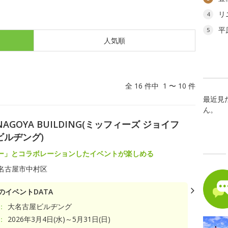
リ
4
平
5
人気順
全 16 件中 1 〜 10 件
最近見
ん。
n DAI NAGOYA BUILDING(ミッフィーズ ジョイフ
ビルヂング)
ー」とコラボレーションしたイベントが楽しめる
名古屋市中村区
のイベントDATA
：
大名古屋ビルヂング
：
2026年3月4日(水)～5月31日(日)