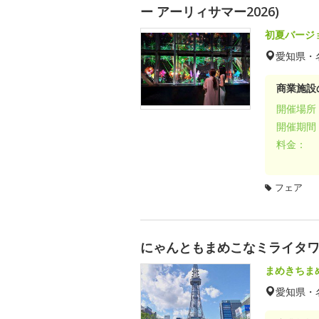
ー アーリィサマー2026)
初夏バージ
愛知県・
商業施設
開催場所
開催期間
料金：
フェア
にゃんともまめこなミライタ
まめきちま
愛知県・