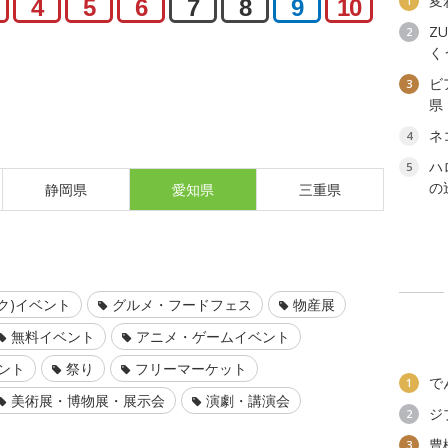
変
1
4
5
6
7
8
9
10
ZU
2
く
ビ
3
県
ネ
4
ハ
5
の
静岡県
愛知県
三重県
ク)イベント
グルメ・フードフェス
物産展
無料イベント
アニメ・ゲームイベント
ント
祭り
フリーマーケット
で
1
美術展・博物展・展示会
演劇・講演会
ジ
2
豊
3