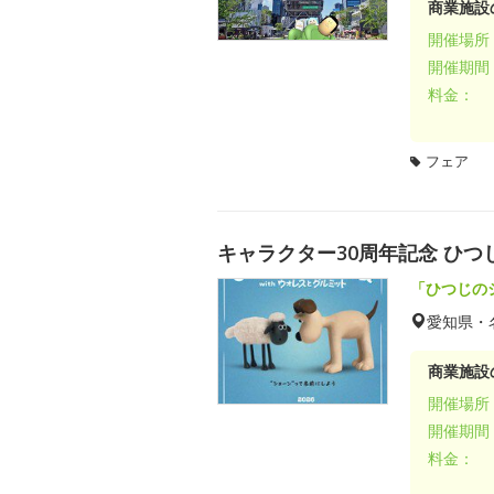
商業施設
開催場所
開催期間
料金：
フェア
キャラクター30周年記念 ひつじ
「ひつじの
愛知県・
商業施設
開催場所
開催期間
料金：