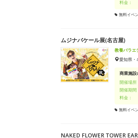
料金：
無料イベ
ムジナバケール展(名古屋)
教養バラエ
愛知県・
商業施設
開催場所
開催期間
料金：
無料イベ
NAKED FLOWER TOWER 