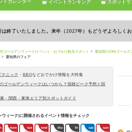
ントカレンダー
イベントランキング
スポットラ
更新は終了いたしました。来年（2027年）もどうぞよろしく
W(ゴールデンウィーク)イベント・おでかけ観光スポット
愛知県のGW(ゴールデ
愛知県のフェア
ピクニック
・
BBQ
などおでかけ情報を大特集
6年のゴールデンウィークはいつから？混雑ピーク予想と回
関東・関西・東海エリア別スポットガイド
ンウィーク)に開催されるイベント情報をチェック
n
mon
tue
wed
thu
fri
sat
sun