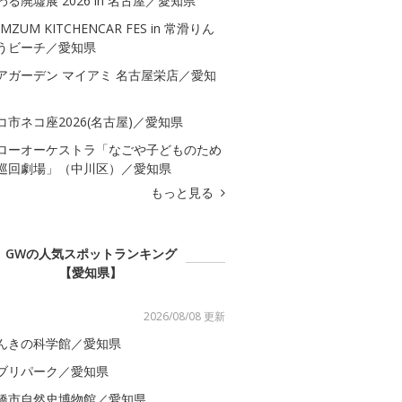
わる廃墟展 2026 in 名古屋／愛知県
MZUM KITCHENCAR FES in 常滑りん
うビーチ／愛知県
アガーデン マイアミ 名古屋栄店／愛知
コ市ネコ座2026(名古屋)／愛知県
ローオーケストラ「なごや子どものため
巡回劇場」（中川区）／愛知県
もっと見る
GWの人気スポットランキング
【愛知県】
2026/08/08 更新
んきの科学館／愛知県
ブリパーク／愛知県
橋市自然史博物館／愛知県