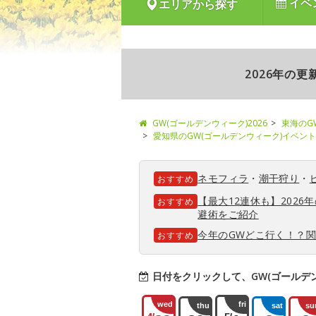
イベ
エリアから探す
2026年の
GW(ゴールデンウィーク)2026
東海のG
愛知県のGW(ゴールデンウィーク)イベント
ネモフィラ
・
潮干狩り
・
おすすめ
【最大12連休も】202
おすすめ
避術をご紹介
今年のGWどこ行く！？
おすすめ
日付をクリックして、GW(ゴールデ
wed
fri
thu
sat
su