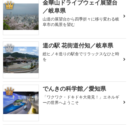
金華山ドライブウェイ展望台
1
／岐阜県
山道の展望台から四季折々に移り変わる岐
阜市の風景を望む
道の駅 花街道付知／岐阜県
2
総ヒノキ造りの駅舎でリラックスなひと時
を
でんきの科学館／愛知県
3
「ワクワク・ドキドキ大発見！」エネルギ
ーの世界へようこそ