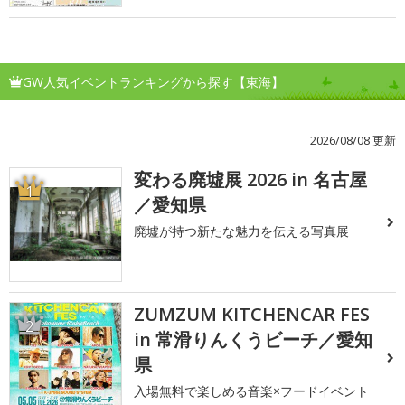
GW人気イベントランキングから探す【東海】
2026/08/08 更新
変わる廃墟展 2026 in 名古屋
1
／愛知県
廃墟が持つ新たな魅力を伝える写真展
ZUMZUM KITCHENCAR FES
2
in 常滑りんくうビーチ／愛知
県
入場無料で楽しめる音楽×フードイベント