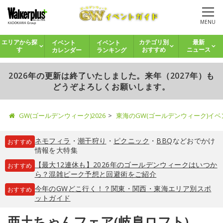
MENU
イベント
イベント
エリアから探
カテゴリ別
最新
カレンダー
ランキング
す
おすすめ
ニュース
2026年の更新は終了いたしました。来年（2027年）も
どうぞよろしくお願いします。
GW(ゴールデンウィーク)2026
東海のGW(ゴールデンウィーク)イ
ネモフィラ
・
潮干狩り
・
ピクニック
・
BBQ
などおでかけ
おすすめ
情報を大特集
【最大12連休も】2026年のゴールデンウィークはいつか
おすすめ
ら？混雑ピーク予想と回避術をご紹介
今年のGWどこ行く！？関東・関西・東海エリア別スポ
おすすめ
ットガイド
亜土ちゃんフェア(岐阜ロフト)