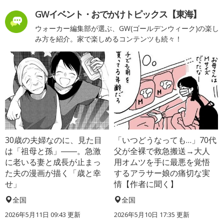
GWイベント・おでかけトピックス【東海】
ウォーカー編集部が選ぶ、GW(ゴールデンウィーク)の楽し
み方を紹介。家で楽しめるコンテンツも続々！
30歳の夫婦なのに、見た目
「いつどうなっても…」70代
は「祖母と孫」――。急激
父が全裸で救急搬送→大人
に老いる妻と成長が止まっ
用オムツを手に最悪を覚悟
た夫の漫画が描く「歳と幸
するアラサー娘の痛切な実
せ」
情【作者に聞く】
全国
全国
2026年5月11日 09:43 更新
2026年5月10日 17:35 更新