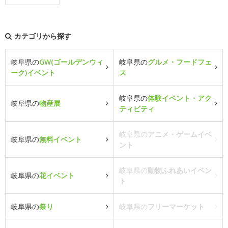
カテゴリから探す
岐阜県の
GW(ゴールデンウィ
岐阜県の
グルメ・フードフェ
ーク)イベント
ス
岐阜県の
体験イベント・アク
岐阜県の
物産展
ティビティ
岐阜県の
アニメ・ゲームイベ
岐阜県の
無料イベント
ント
岐阜県の
動物ふれあいイベン
岐阜県の
花イベント
ト
岐阜県の
祭り
岐阜県の
フリーマーケット