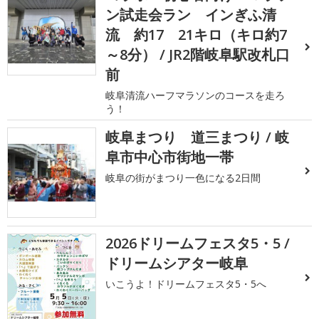
ン試走会ラン インぎふ清
流 約17 21キロ（キロ約7
～8分） / JR2階岐阜駅改札口
前
岐阜清流ハーフマラソンのコースを走ろ
う！
岐阜まつり 道三まつり / 岐
阜市中心市街地一帯
岐阜の街がまつり一色になる2日間
2026ドリームフェスタ5・5 /
ドリームシアター岐阜
いこうよ！ドリームフェスタ5・5へ