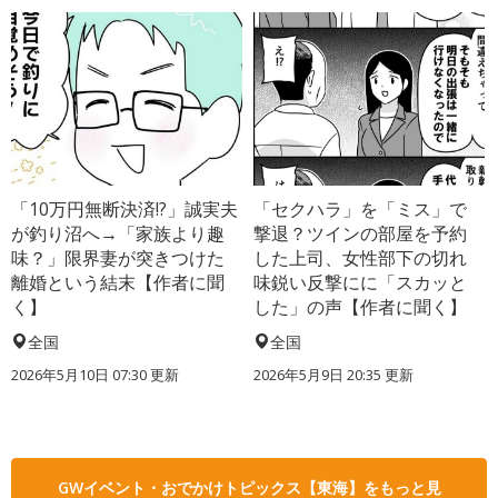
「10万円無断決済!?」誠実夫
「セクハラ」を「ミス」で
が釣り沼へ→「家族より趣
撃退？ツインの部屋を予約
味？」限界妻が突きつけた
した上司、女性部下の切れ
離婚という結末【作者に聞
味鋭い反撃にに「スカッと
く】
した」の声【作者に聞く】
全国
全国
2026年5月10日 07:30 更新
2026年5月9日 20:35 更新
GWイベント・おでかけトピックス【東海】をもっと見