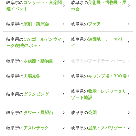
岐阜県の
コンサート・音楽関
岐阜県の
美術展・博物展・展
連イベント
示会
岐阜県の
演劇・講演会
岐阜県の
フェア
岐阜県の
GW(ゴールデンウィ
岐阜県の
遊園地・テーマパー
ーク)観光スポット
ク
岐阜県の
水族館・動物園
岐阜県の
フードテーマパーク
岐阜県の
工場見学
岐阜県の
キャンプ場・BBQ場
岐阜県の
牧場・レジャー＆リ
岐阜県の
グランピング
ゾート施設
岐阜県の
タワー・展望台
岐阜県の
公園
岐阜県の
アスレチック
岐阜県の
温泉・スパリゾート