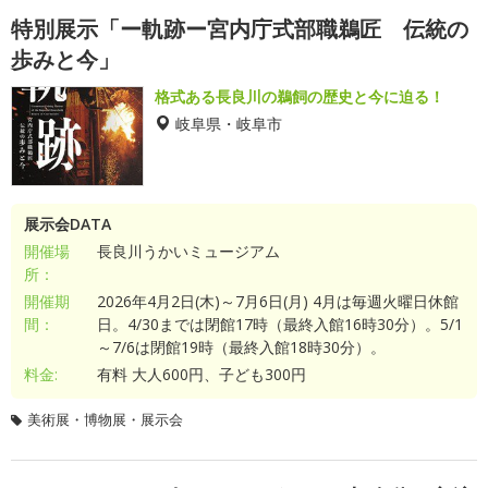
特別展示「ー軌跡ー宮内庁式部職鵜匠 伝統の
歩みと今」
格式ある長良川の鵜飼の歴史と今に迫る！
岐阜県・岐阜市
展示会DATA
開催場
長良川うかいミュージアム
所：
開催期
2026年4月2日(木)～7月6日(月) 4月は毎週火曜日休館
間：
日。4/30までは閉館17時（最終入館16時30分）。5/1
～7/6は閉館19時（最終入館18時30分）。
料金:
有料 大人600円、子ども300円
美術展・博物展・展示会