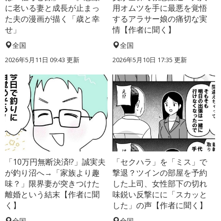
に老いる妻と成長が止まっ
用オムツを手に最悪を覚悟
た夫の漫画が描く「歳と幸
するアラサー娘の痛切な実
せ」
情【作者に聞く】
全国
全国
2026年5月11日 09:43 更新
2026年5月10日 17:35 更新
「10万円無断決済!?」誠実夫
「セクハラ」を「ミス」で
が釣り沼へ→「家族より趣
撃退？ツインの部屋を予約
味？」限界妻が突きつけた
した上司、女性部下の切れ
離婚という結末【作者に聞
味鋭い反撃にに「スカッと
く】
した」の声【作者に聞く】
全国
全国