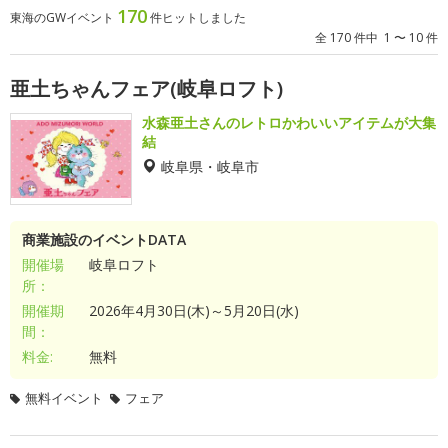
170
東海のGWイベント
件ヒットしました
全 170 件中 1 〜 10 件
亜土ちゃんフェア(岐阜ロフト)
水森亜土さんのレトロかわいいアイテムが大集
結
岐阜県・岐阜市
商業施設のイベントDATA
開催場
岐阜ロフト
所：
開催期
2026年4月30日(木)～5月20日(水)
間：
料金:
無料
無料イベント
フェア