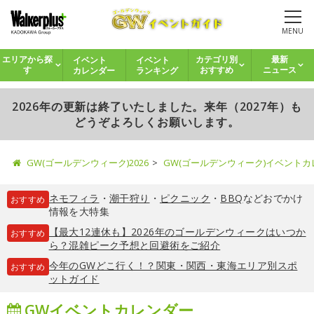
MENU
イベント
イベント
エリアから探
カテゴリ別
最新
カレンダー
ランキング
す
おすすめ
ニュース
2026年の更新は終了いたしました。来年（2027年）も
どうぞよろしくお願いします。
GW(ゴールデンウィーク)2026
GW(ゴールデンウィーク)イベント
ネモフィラ
・
潮干狩り
・
ピクニック
・
BBQ
などおでかけ
おすすめ
情報を大特集
【最大12連休も】2026年のゴールデンウィークはいつか
おすすめ
ら？混雑ピーク予想と回避術をご紹介
今年のGWどこ行く！？関東・関西・東海エリア別スポ
おすすめ
ットガイド
GWイベントカレンダー