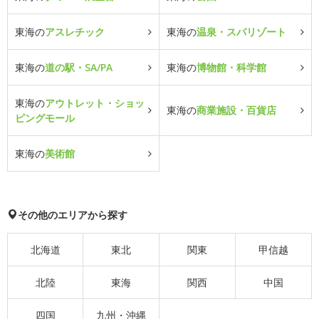
東海の
アスレチック
東海の
温泉・スパリゾート
東海の
道の駅・SA/PA
東海の
博物館・科学館
東海の
アウトレット・ショッ
東海の
商業施設・百貨店
ピングモール
東海の
美術館
その他のエリアから探す
北海道
東北
関東
甲信越
北陸
東海
関西
中国
四国
九州・沖縄