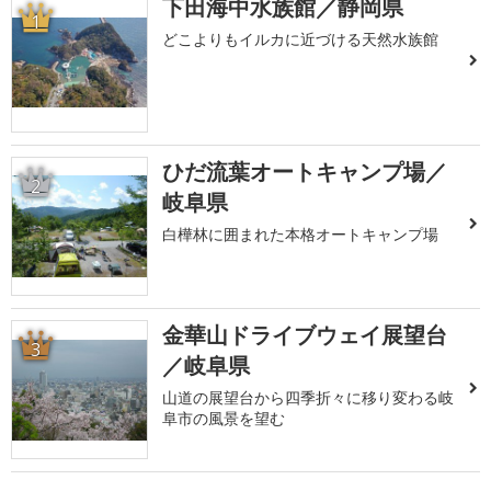
下田海中水族館／静岡県
1
どこよりもイルカに近づける天然水族館
ひだ流葉オートキャンプ場／
2
岐阜県
白樺林に囲まれた本格オートキャンプ場
金華山ドライブウェイ展望台
3
／岐阜県
山道の展望台から四季折々に移り変わる岐
阜市の風景を望む