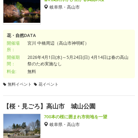
岐阜県・高山市
花・自然DATA
開催場
宮川 中橋周辺（高山市神明町）
所：
開催期
2026年4月1日(水)～5月24日(日) 4月14日は春の高山
間：
祭のため実施なし
料金:
無料
無料イベント
花イベント
【桜・見ごろ】高山市 城山公園
700本の桜に囲まれ市街地を一望
岐阜県・高山市