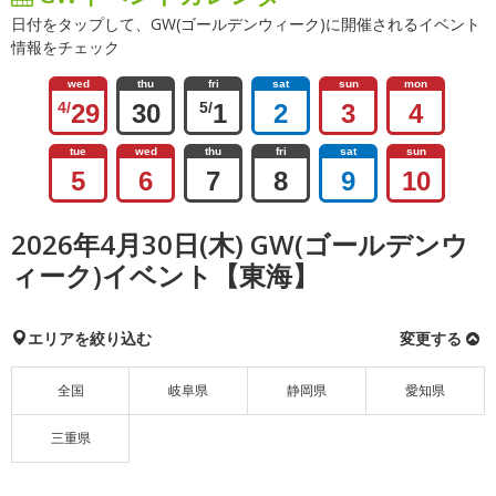
日付をタップして、GW(ゴールデンウィーク)に開催されるイベント
情報をチェック
wed
thu
fri
sat
sun
mon
4/
29
30
5/
1
2
3
4
tue
wed
thu
fri
sat
sun
5
6
7
8
9
10
2026年4月30日(木) GW(ゴールデンウ
ィーク)イベント【東海】
エリアを絞り込む
変更する
全国
岐阜県
静岡県
愛知県
三重県