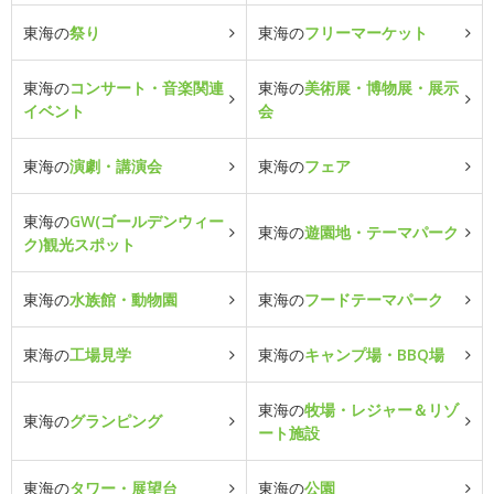
東海の
祭り
東海の
フリーマーケット
東海の
コンサート・音楽関連
東海の
美術展・博物展・展示
イベント
会
東海の
演劇・講演会
東海の
フェア
東海の
GW(ゴールデンウィー
東海の
遊園地・テーマパーク
ク)観光スポット
東海の
水族館・動物園
東海の
フードテーマパーク
東海の
工場見学
東海の
キャンプ場・BBQ場
東海の
牧場・レジャー＆リゾ
東海の
グランピング
ート施設
東海の
タワー・展望台
東海の
公園