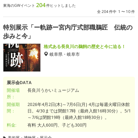
204
東海のGWイベント
件ヒットしました
全 204 件中 1 〜 10 件
特別展示「ー軌跡ー宮内庁式部職鵜匠 伝統の
歩みと今」
格式ある長良川の鵜飼の歴史と今に迫る！
岐阜県・岐阜市
展示会DATA
開催場
長良川うかいミュージアム
所：
開催期
2026年4月2日(木)～7月6日(月) 4月は毎週火曜日休館
間：
日。4/30までは閉館17時（最終入館16時30分）。5/1
～7/6は閉館19時（最終入館18時30分）。
料金:
有料 大人600円、子ども300円
美術展・博物展・展示会