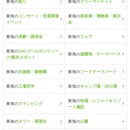
東海の
祭り
東海の
フリーマーケット
東海の
コンサート・音楽関連
東海の
美術展・博物展・展示
イベント
会
東海の
演劇・講演会
東海の
フェア
東海の
GW(ゴールデンウィー
東海の
遊園地・テーマパーク
ク)観光スポット
東海の
水族館・動物園
東海の
フードテーマパーク
東海の
工場見学
東海の
キャンプ場・BBQ場
東海の
牧場・レジャー＆リゾ
東海の
グランピング
ート施設
東海の
タワー・展望台
東海の
公園