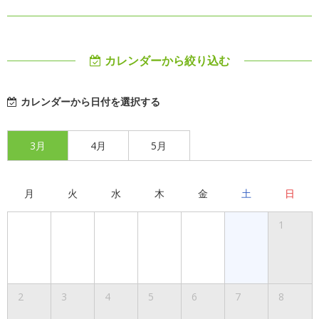
カレンダーから絞り込む
カレンダーから日付を選択する
3月
4月
5月
月
火
水
木
金
土
日
1
2
3
4
5
6
7
8