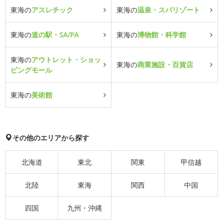
東海の
アスレチック
東海の
温泉・スパリゾート
東海の
道の駅・SA/PA
東海の
博物館・科学館
東海の
アウトレット・ショッ
東海の
商業施設・百貨店
ピングモール
東海の
美術館
その他のエリアから探す
北海道
東北
関東
甲信越
北陸
東海
関西
中国
四国
九州・沖縄