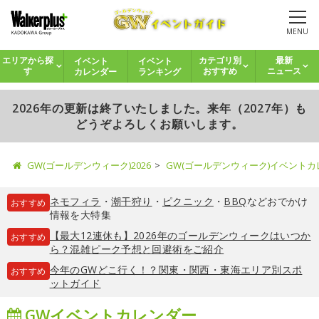
MENU
イベント
イベント
エリアから探
カテゴリ別
最新
カレンダー
ランキング
す
おすすめ
ニュース
2026年の更新は終了いたしました。来年（2027年）も
どうぞよろしくお願いします。
GW(ゴールデンウィーク)2026
GW(ゴールデンウィーク)イベント
ネモフィラ
・
潮干狩り
・
ピクニック
・
BBQ
などおでかけ
おすすめ
情報を大特集
【最大12連休も】2026年のゴールデンウィークはいつか
おすすめ
ら？混雑ピーク予想と回避術をご紹介
今年のGWどこ行く！？関東・関西・東海エリア別スポ
おすすめ
ットガイド
GWイベントカレンダー