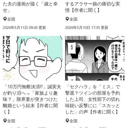
た夫の漫画が描く「歳と幸
するアラサー娘の痛切な実
せ」
情【作者に聞く】
全国
全国
2026年5月11日 09:43 更新
2026年5月10日 17:35 更新
「10万円無断決済!?」誠実夫
「セクハラ」を「ミス」で
が釣り沼へ→「家族より趣
撃退？ツインの部屋を予約
味？」限界妻が突きつけた
した上司、女性部下の切れ
離婚という結末【作者に聞
味鋭い反撃にに「スカッと
く】
した」の声【作者に聞く】
全国
全国