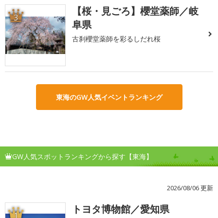
【桜・見ごろ】櫻堂薬師／岐
3
阜県
古刹櫻堂薬師を彩るしだれ桜
東海のGW人気イベントランキング
GW人気スポットランキングから探す【東海】
2026/08/06 更新
トヨタ博物館／愛知県
1