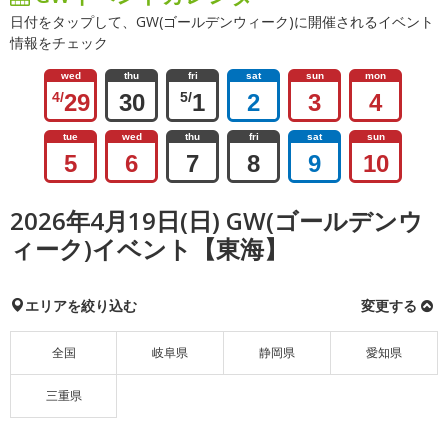
日付をタップして、GW(ゴールデンウィーク)に開催されるイベント
情報をチェック
wed
thu
fri
sat
sun
mon
4/
29
30
5/
1
2
3
4
tue
wed
thu
fri
sat
sun
5
6
7
8
9
10
2026年4月19日(日) GW(ゴールデンウ
ィーク)イベント【東海】
エリアを絞り込む
変更する
全国
岐阜県
静岡県
愛知県
三重県