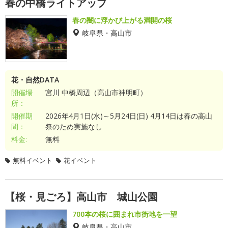
春の中橋ライトアップ
春の闇に浮かび上がる満開の桜
岐阜県・高山市
花・自然DATA
開催場
宮川 中橋周辺（高山市神明町）
所：
開催期
2026年4月1日(水)～5月24日(日) 4月14日は春の高山
間：
祭のため実施なし
料金:
無料
無料イベント
花イベント
【桜・見ごろ】高山市 城山公園
700本の桜に囲まれ市街地を一望
岐阜県・高山市