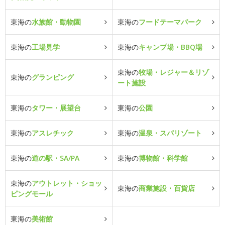
東海の
水族館・動物園
東海の
フードテーマパーク
東海の
工場見学
東海の
キャンプ場・BBQ場
東海の
牧場・レジャー＆リゾ
東海の
グランピング
ート施設
東海の
タワー・展望台
東海の
公園
東海の
アスレチック
東海の
温泉・スパリゾート
東海の
道の駅・SA/PA
東海の
博物館・科学館
東海の
アウトレット・ショッ
東海の
商業施設・百貨店
ピングモール
東海の
美術館