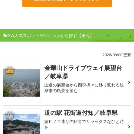
GW人気スポットランキングから探す【東海】
2026/08/08 更新
金華山ドライブウェイ展望台
1
／岐阜県
山道の展望台から四季折々に移り変わる岐
阜市の風景を望む
道の駅 花街道付知／岐阜県
2
総ヒノキ造りの駅舎でリラックスなひと時
を