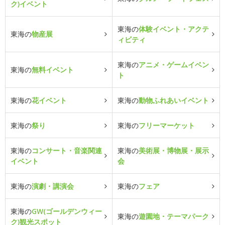
ク)イベント
東海の
体験イベント・アクテ
東海の
物産展
ィビティ
東海の
アニメ・ゲームイベン
東海の
無料イベント
ト
東海の
花イベント
東海の
動物ふれあいイベント
東海の
祭り
東海の
フリーマーケット
東海の
コンサート・音楽関連
東海の
美術展・博物展・展示
イベント
会
東海の
演劇・講演会
東海の
フェア
東海の
GW(ゴールデンウィー
東海の
遊園地・テーマパーク
ク)観光スポット