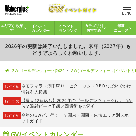
MENU
イベント
イベント
エリアから探
カテゴリ別
最新
カレンダー
ランキング
す
おすすめ
ニュース
2026年の更新は終了いたしました。来年（2027年）も
どうぞよろしくお願いします。
GW(ゴールデンウィーク)2026
GW(ゴールデンウィーク)イベント
ネモフィラ
・
潮干狩り
・
ピクニック
・
BBQ
などおでかけ
おすすめ
情報を大特集
【最大12連休も】2026年のゴールデンウィークはいつか
おすすめ
ら？混雑ピーク予想と回避術をご紹介
今年のGWどこ行く！？関東・関西・東海エリア別スポ
おすすめ
ットガイド
GWイベントカレンダー