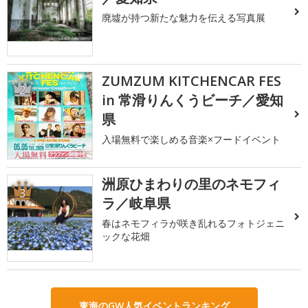
廃墟が持つ新たな魅力を伝える写真展
ZUMZUM KITCHENCAR FES
2
in 常滑りんくうビーチ／愛知
県
入場無料で楽しめる音楽×フードイベント
洲原ひまわりの里のネモフィ
3
ラ／岐阜県
春はネモフィラが咲き乱れるフォトジェニ
ックな花畑
東海のGW人気イベントランキング