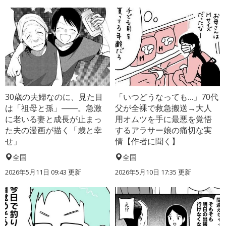
30歳の夫婦なのに、見た目
「いつどうなっても…」70代
は「祖母と孫」――。急激
父が全裸で救急搬送→大人
に老いる妻と成長が止まっ
用オムツを手に最悪を覚悟
た夫の漫画が描く「歳と幸
するアラサー娘の痛切な実
せ」
情【作者に聞く】
全国
全国
2026年5月11日 09:43 更新
2026年5月10日 17:35 更新