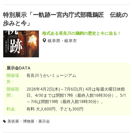
特別展示「ー軌跡ー宮内庁式部職鵜匠 伝統の
歩みと今」
格式ある長良川の鵜飼の歴史と今に迫る！
岐阜県・岐阜市
展示会DATA
開催場
長良川うかいミュージアム
所：
開催期
2026年4月2日(木)～7月6日(月) 4月は毎週火曜日休館
間：
日。4/30までは閉館17時（最終入館16時30分）。5/1
～7/6は閉館19時（最終入館18時30分）。
料金:
有料 大人600円、子ども300円
美術展・博物展・展示会