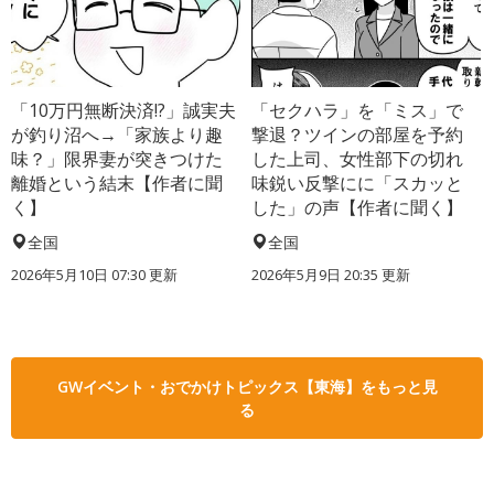
「10万円無断決済!?」誠実夫
「セクハラ」を「ミス」で
が釣り沼へ→「家族より趣
撃退？ツインの部屋を予約
味？」限界妻が突きつけた
した上司、女性部下の切れ
離婚という結末【作者に聞
味鋭い反撃にに「スカッと
く】
した」の声【作者に聞く】
全国
全国
2026年5月10日 07:30 更新
2026年5月9日 20:35 更新
GWイベント・おでかけトピックス【東海】をもっと見
る