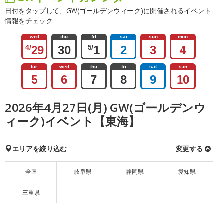
日付をタップして、GW(ゴールデンウィーク)に開催されるイベント
情報をチェック
wed
thu
fri
sat
sun
mon
4/
29
30
5/
1
2
3
4
tue
wed
thu
fri
sat
sun
5
6
7
8
9
10
2026年4月27日(月) GW(ゴールデンウ
ィーク)イベント【東海】
エリアを絞り込む
変更する
全国
岐阜県
静岡県
愛知県
三重県