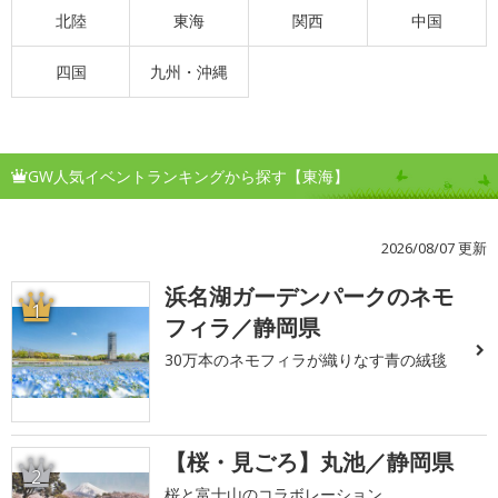
北陸
東海
関西
中国
四国
九州・沖縄
GW人気イベントランキングから探す【東海】
2026/08/07 更新
浜名湖ガーデンパークのネモ
1
フィラ／静岡県
30万本のネモフィラが織りなす青の絨毯
【桜・見ごろ】丸池／静岡県
2
桜と富士山のコラボレーション