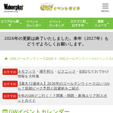
MENU
イベント
イベント
エリアから探
カテゴリ別
最新
カレンダー
ランキング
す
おすすめ
ニュース
2026年の更新は終了いたしました。来年（2027年）も
どうぞよろしくお願いします。
GW(ゴールデンウィーク)2026
GW(ゴールデンウィーク)イベント
ネモフィラ
・
潮干狩り
・
ピクニック
・
BBQ
などおでかけ
おすすめ
情報を大特集
【最大12連休も】2026年のゴールデンウィークはいつか
おすすめ
ら？混雑ピーク予想と回避術をご紹介
今年のGWどこ行く！？関東・関西・東海エリア別スポ
おすすめ
ットガイド
GWイベントカレンダー