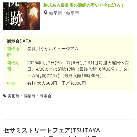
格式ある長良川の鵜飼の歴史と今に迫る！
岐阜県・岐阜市
展示会DATA
開催場
長良川うかいミュージアム
所：
開催期
2026年4月2日(木)～7月6日(月) 4月は毎週火曜日休館
間：
日。4/30までは閉館17時（最終入館16時30分）。5/1
～7/6は閉館19時（最終入館18時30分）。
料金:
有料 大人600円、子ども300円
美術展・博物展・展示会
セサミストリートフェア(TSUTAYA