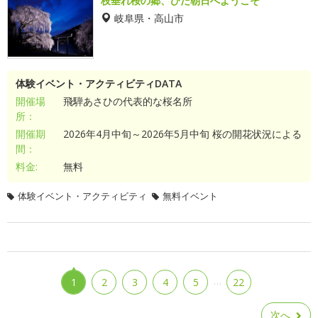
枝垂れ桜の郷、ひだ朝日へようこそ
岐阜県・高山市
体験イベント・アクティビティDATA
開催場
飛騨あさひの代表的な桜名所
所：
開催期
2026年4月中旬～2026年5月中旬 桜の開花状況による
間：
料金:
無料
体験イベント・アクティビティ
無料イベント
…
1
2
3
4
5
22
次へ