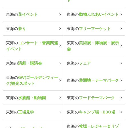
東海の
花イベント
東海の
動物ふれあいイベント
東海の
祭り
東海の
フリーマーケット
東海の
コンサート・音楽関連
東海の
美術展・博物展・展示
イベント
会
東海の
演劇・講演会
東海の
フェア
東海の
GW(ゴールデンウィー
東海の
遊園地・テーマパーク
ク)観光スポット
東海の
水族館・動物園
東海の
フードテーマパーク
東海の
工場見学
東海の
キャンプ場・BBQ場
東海の
牧場・レジャー＆リゾ