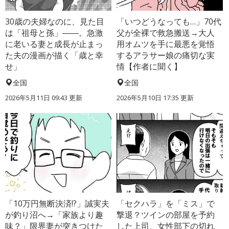
30歳の夫婦なのに、見た目
「いつどうなっても…」70代
は「祖母と孫」――。急激
父が全裸で救急搬送→大人
に老いる妻と成長が止まっ
用オムツを手に最悪を覚悟
た夫の漫画が描く「歳と幸
するアラサー娘の痛切な実
せ」
情【作者に聞く】
全国
全国
2026年5月11日 09:43 更新
2026年5月10日 17:35 更新
「10万円無断決済!?」誠実夫
「セクハラ」を「ミス」で
が釣り沼へ→「家族より趣
撃退？ツインの部屋を予約
味？」限界妻が突きつけた
した上司、女性部下の切れ