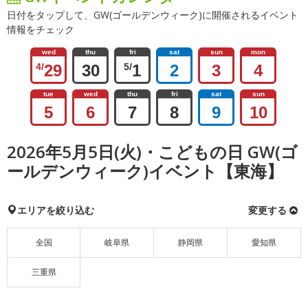
日付をタップして、GW(ゴールデンウィーク)に開催されるイベント
情報をチェック
wed
thu
fri
sat
sun
mon
4/
29
30
5/
1
2
3
4
tue
wed
thu
fri
sat
sun
5
6
7
8
9
10
2026年5月5日(火)・こどもの日 GW(ゴ
ールデンウィーク)イベント【東海】
エリアを絞り込む
変更する
全国
岐阜県
静岡県
愛知県
三重県