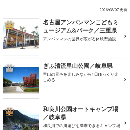
2026/08/07 更新
名古屋アンパンマンこどもミ
1
ュージアム&パーク／三重県
アンパンマンの世界が広がる体験型施設
ぎふ清流里山公園／岐阜県
2
里山の景色を楽しみながら1日ゆっくり楽
しめる
和良川公園オートキャンプ場
3
／岐阜県
和良川での川遊びを満喫できるキャンプ場