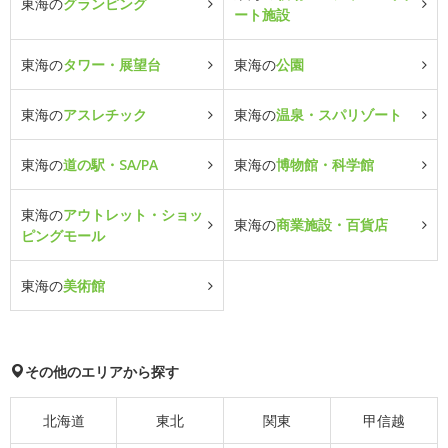
東海の
グランピング
ート施設
東海の
タワー・展望台
東海の
公園
東海の
アスレチック
東海の
温泉・スパリゾート
東海の
道の駅・SA/PA
東海の
博物館・科学館
東海の
アウトレット・ショッ
東海の
商業施設・百貨店
ピングモール
東海の
美術館
その他のエリアから探す
北海道
東北
関東
甲信越