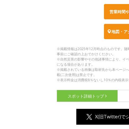
営業時間
地図・ア
※掲載情報は2025年12月時点のものです
事前にご確認の上おでかけください。
※自然災害の影響やその他諸事情により、イ
になる場合があります。
※掲載されている画像は取材先から本ページ
載(二次使用)は禁止です。
※表示料金は消費税8％ないし10％の内税表示
スポット詳細
トップ
X(旧Twitter)