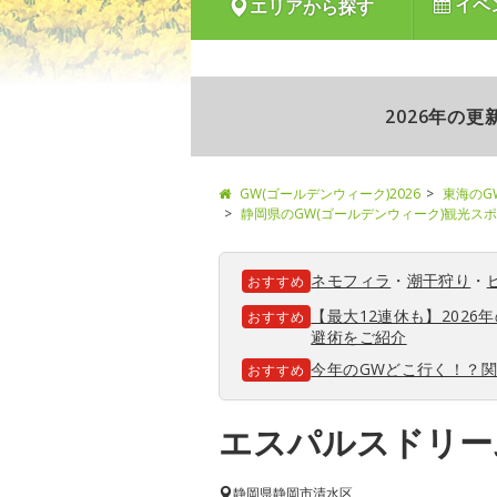
イベ
エリアから探す
2026年の
GW(ゴールデンウィーク)2026
東海のG
静岡県のGW(ゴールデンウィーク)観光ス
ネモフィラ
・
潮干狩り
・
おすすめ
【最大12連休も】202
おすすめ
避術をご紹介
今年のGWどこ行く！？
おすすめ
エスパルスドリー
静岡県
静岡市清水区