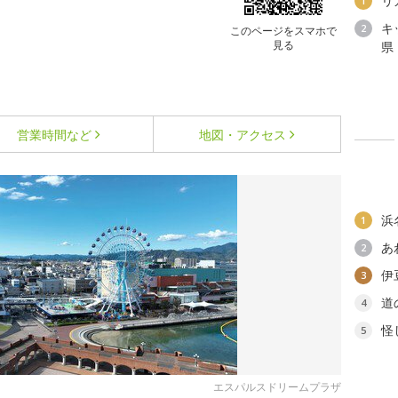
リ
1
キ
2
このページをスマホで
見る
県
営業時間など
地図・アクセス
浜
1
あ
2
伊
3
道
4
怪
5
エスパルスドリームプラザ