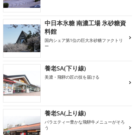
中日本氷糖 南濃工場 氷砂糖資
料館
国内シェア第1位の巨大氷砂糖ファクトリ
ー
養老SA(下り線)
美濃・飛騨の匠の技を届ける
養老SA(上り線)
バラエティー豊かな飛騨牛メニューがそろ
う