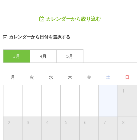
カレンダーから絞り込む
カレンダーから日付を選択する
3月
4月
5月
月
火
水
木
金
土
日
1
2
3
4
5
6
7
8