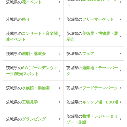
茨城県の
花イベント
ト
茨城県の
祭り
茨城県の
フリーマーケット
茨城県の
コンサート・音楽関
茨城県の
美術展・博物展・展
連イベント
示会
茨城県の
演劇・講演会
茨城県の
フェア
茨城県の
GW(ゴールデンウィ
茨城県の
遊園地・テーマパー
ーク)観光スポット
ク
茨城県の
水族館・動物園
茨城県の
フードテーマパーク
茨城県の
工場見学
茨城県の
キャンプ場・BBQ場
茨城県の
牧場・レジャー＆リ
茨城県の
グランピング
ゾート施設