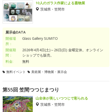
10人のガラス作家による蓋物展
茨城県・笠間市
展示会DATA
開催場
Glass Gallery SUMITO
所：
開催期
2026年4月4日(土)～26日(日) 金曜定休。オンライン
間：
ショップでも販売。
料金:
無料
無料イベント
美術展・博物展・展示会
第55回 笠間つつじまつり
山全体が美しいつつじで彩られる
茨城県・笠間市