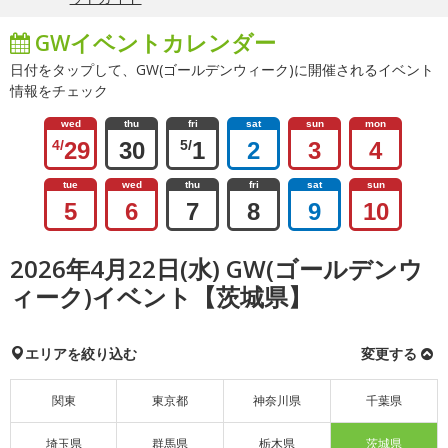
GWイベントカレンダー
日付をタップして、GW(ゴールデンウィーク)に開催されるイベント
情報をチェック
wed
thu
fri
sat
sun
mon
4/
29
30
5/
1
2
3
4
tue
wed
thu
fri
sat
sun
5
6
7
8
9
10
2026年4月22日(水) GW(ゴールデンウ
ィーク)イベント【茨城県】
エリアを絞り込む
変更する
関東
東京都
神奈川県
千葉県
埼玉県
群馬県
栃木県
茨城県