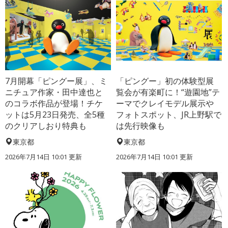
7月開幕「ピングー展」、ミ
「ピングー」初の体験型展
ニチュア作家・田中達也と
覧会が有楽町に！“遊園地”テ
のコラボ作品が登場！チケ
ーマでクレイモデル展示や
ットは5月23日発売、全5種
フォトスポット、JR上野駅で
のクリアしおり特典も
は先行映像も
東京都
東京都
2026年7月14日 10:01 更新
2026年7月14日 10:01 更新