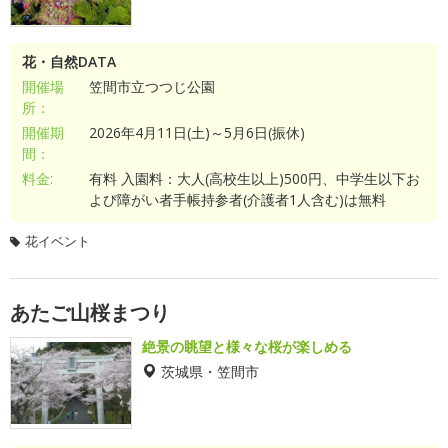
花・自然DATA
開催場
笠間市立つつじ公園
所：
開催期
2026年4月11日(土)～5月6日(振休)
間：
料金:
有料 入園料：大人(高校生以上)500円、中学生以下お
よび障がい者手帳持参者(介護者1人含む)は無料
花イベント
あたご山桜まつり
絶景の眺望と様々な桜が楽しめる
茨城県・笠間市