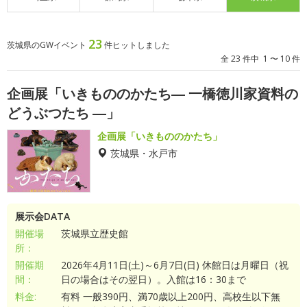
23
茨城県のGWイベント
件ヒットしました
全 23 件中 1 〜 10 件
企画展「いきもののかたち― 一橋徳川家資料の
どうぶつたち ―」
企画展「いきもののかたち」
茨城県・水戸市
展示会DATA
開催場
茨城県立歴史館
所：
開催期
2026年4月11日(土)～6月7日(日) 休館日は月曜日（祝
間：
日の場合はその翌日）。入館は16：30まで
料金:
有料 一般390円、満70歳以上200円、高校生以下無