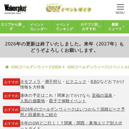
MENU
イベント
イベント
エリアから探
カテゴリ別
最新
カレンダー
ランキング
す
おすすめ
ニュース
2026年の更新は終了いたしました。来年（2027年）も
どうぞよろしくお願いします。
GW(ゴールデンウィーク)2026
GW(ゴールデンウィーク)イベント
ネモフィラ
・
潮干狩り
・
ピクニック
・
BBQ
などおでかけ
おすすめ
情報を大特集
連休の予定はこれ！関東おでかけなら
至福の温泉
・
おすすめ
人気の遊園地
・
親子で体験イベント
2026年のゴールデンウィークはいつから？混雑ピーク予
おすすめ
想と回避術をご紹介
今年のGWどこ行く！？関東・関西・東海エリア別スポ
おすすめ
ットガイド