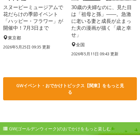
スヌーピーミュージアムで
30歳の夫婦なのに、見た目
花だらけの季節イベント
は「祖母と孫」――。急激
「ハッピー・フラワー」が
に老いる妻と成長が止まっ
開催中！7月3日まで
た夫の漫画が描く「歳と幸
せ」
東京都
全国
2026年5月25日 09:35 更新
2026年5月11日 09:43 更新
GWイベント・おでかけトピックス【関東】をもっと見
る
GW(ゴールデンウィーク)のおでかけをもっと楽しむ