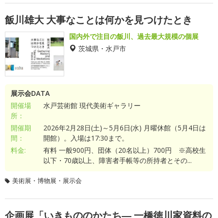
飯川雄大 大事なことは何かを見つけたとき
国内外で注目の飯川、過去最大規模の個展
茨城県・水戸市
展示会DATA
開催場
水戸芸術館 現代美術ギャラリー
所：
開催期
2026年2月28日(土)～5月6日(水) 月曜休館（5月4日は
間：
開館）。入場は17:30まで。
料金:
有料 一般900円、団体（20名以上）700円 ※高校生
以下・70歳以上、障害者手帳等の所持者とその...
美術展・博物展・展示会
企画展「いきもののかたち― 一橋徳川家資料の