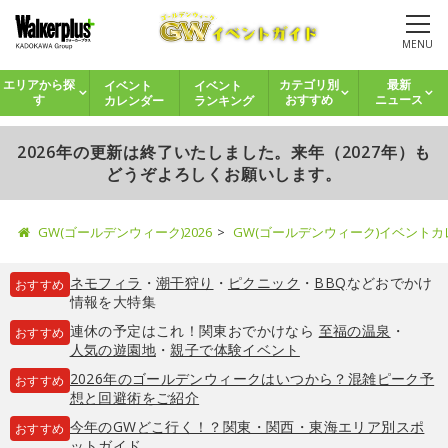
MENU
イベント
イベント
エリアから探
カテゴリ別
最新
カレンダー
ランキング
す
おすすめ
ニュース
2026年の更新は終了いたしました。来年（2027年）も
どうぞよろしくお願いします。
GW(ゴールデンウィーク)2026
GW(ゴールデンウィーク)イベント
ネモフィラ
・
潮干狩り
・
ピクニック
・
BBQ
などおでかけ
おすすめ
情報を大特集
連休の予定はこれ！関東おでかけなら
至福の温泉
・
おすすめ
人気の遊園地
・
親子で体験イベント
2026年のゴールデンウィークはいつから？混雑ピーク予
おすすめ
想と回避術をご紹介
今年のGWどこ行く！？関東・関西・東海エリア別スポ
おすすめ
ットガイド