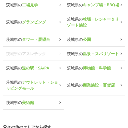
茨城県の
工場見学
茨城県の
キャンプ場・BBQ場
茨城県の
牧場・レジャー＆リ
茨城県の
グランピング
ゾート施設
茨城県の
タワー・展望台
茨城県の
公園
茨城県の
アスレチック
茨城県の
温泉・スパリゾート
茨城県の
道の駅・SA/PA
茨城県の
博物館・科学館
茨城県の
アウトレット・ショ
茨城県の
商業施設・百貨店
ッピングモール
茨城県の
美術館
その他のエリアから探す