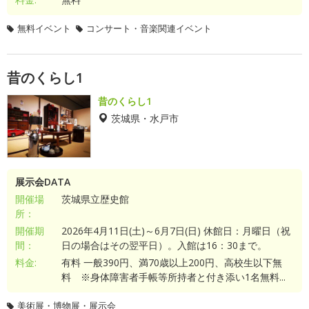
無料イベント
コンサート・音楽関連イベント
昔のくらし1
昔のくらし1
茨城県・水戸市
展示会DATA
開催場
茨城県立歴史館
所：
開催期
2026年4月11日(土)～6月7日(日) 休館日：月曜日（祝
間：
日の場合はその翌平日）。入館は16：30まで。
料金:
有料 一般390円、満70歳以上200円、高校生以下無
料 ※身体障害者手帳等所持者と付き添い1名無料...
美術展・博物展・展示会