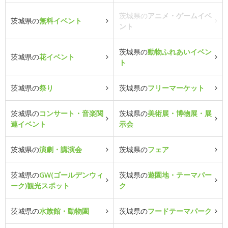
茨城県の
アニメ・ゲームイベ
茨城県の
無料イベント
ント
茨城県の
動物ふれあいイベン
茨城県の
花イベント
ト
茨城県の
祭り
茨城県の
フリーマーケット
茨城県の
コンサート・音楽関
茨城県の
美術展・博物展・展
連イベント
示会
茨城県の
演劇・講演会
茨城県の
フェア
茨城県の
GW(ゴールデンウィ
茨城県の
遊園地・テーマパー
ーク)観光スポット
ク
茨城県の
水族館・動物園
茨城県の
フードテーマパーク