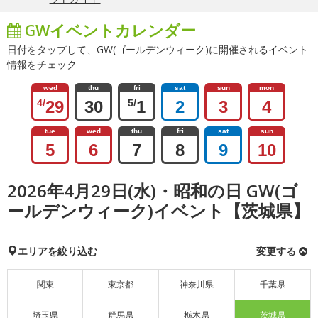
GWイベントカレンダー
日付をタップして、GW(ゴールデンウィーク)に開催されるイベント
情報をチェック
wed
thu
fri
sat
sun
mon
4/
29
30
5/
1
2
3
4
tue
wed
thu
fri
sat
sun
5
6
7
8
9
10
2026年4月29日(水)・昭和の日 GW(ゴ
ールデンウィーク)イベント【茨城県】
エリアを絞り込む
変更する
関東
東京都
神奈川県
千葉県
埼玉県
群馬県
栃木県
茨城県