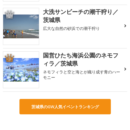
大洗サンビーチの潮干狩り／
2
茨城県
広大な自然の砂浜での潮干狩り
国営ひたち海浜公園のネモフ
3
ィラ／茨城県
ネモフィラと空と海とが織り成す青のハー
モニー
茨城県のGW人気イベントランキング