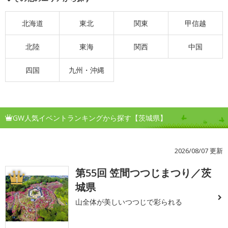
北海道
東北
関東
甲信越
北陸
東海
関西
中国
四国
九州・沖縄
GW人気イベントランキングから探す【茨城県】
2026/08/07 更新
第55回 笠間つつじまつり／茨
1
城県
山全体が美しいつつじで彩られる