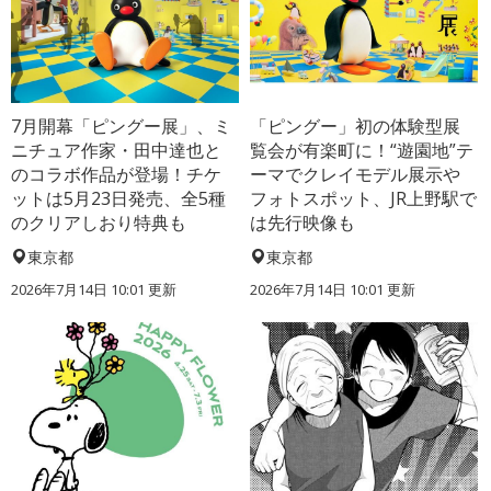
7月開幕「ピングー展」、ミ
「ピングー」初の体験型展
ニチュア作家・田中達也と
覧会が有楽町に！“遊園地”テ
のコラボ作品が登場！チケ
ーマでクレイモデル展示や
ットは5月23日発売、全5種
フォトスポット、JR上野駅で
のクリアしおり特典も
は先行映像も
東京都
東京都
2026年7月14日 10:01 更新
2026年7月14日 10:01 更新