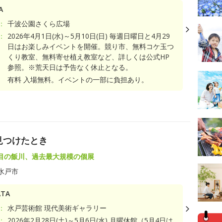
A
：
千波公園さくら広場
：
2026年4月1日(水)～5月10日(日) 毎週日曜日と4月29
日はお楽しみイベントを開催。競り市、無料コケ玉つ
くり教室、無料寄せ植え教室など、詳しくは公式HP
参照。※荒天日は予告なく休止となる。
有料 入場無料。イベントの一部に負担あり。
見つけたとき
目の飯川、過去最大規模の個展
水戸市
TA
：
水戸芸術館 現代美術ギャラリー
：
2026年2月28日(土)～5月6日(水) 月曜休館（5月4日は