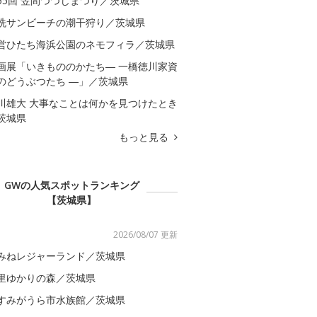
55回 笠間つつじまつり／茨城県
洗サンビーチの潮干狩り／茨城県
営ひたち海浜公園のネモフィラ／茨城県
画展「いきもののかたち― 一橋徳川家資
のどうぶつたち ―」／茨城県
川雄大 大事なことは何かを見つけたとき
茨城県
もっと見る
GWの人気スポットランキング
【茨城県】
2026/08/07 更新
みねレジャーランド／茨城県
里ゆかりの森／茨城県
すみがうら市水族館／茨城県