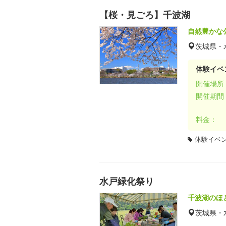
【桜・見ごろ】千波湖
自然豊かな
茨城県・
体験イベ
開催場所
開催期間
料金：
体験イベ
水戸緑化祭り
千波湖のほ
茨城県・