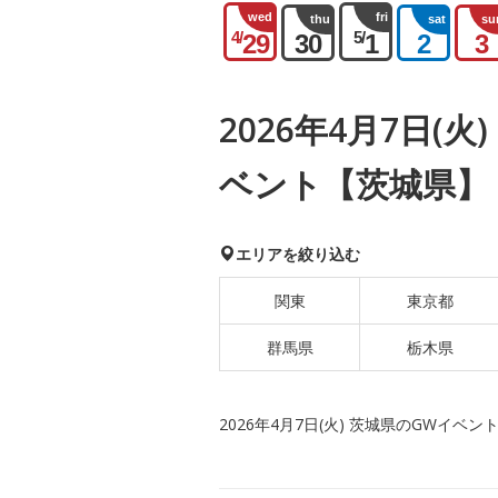
wed
fri
thu
sat
su
4/
5/
29
30
1
2
3
2026年4月7日(
ベント【茨城県】
エリアを絞り込む
関東
東京都
群馬県
栃木県
2026年4月7日(火) 茨城県のGWイベン