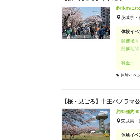
約1kmに
茨城県・
体験イベ
開催場所
開催期間
料金：
体験イベ
【桜・見ごろ】十王パノラマ
約35種約4
茨城県・
体験イベ