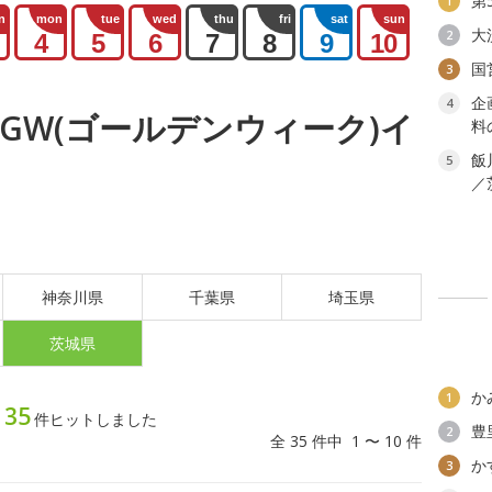
第
1
n
mon
tue
wed
thu
fri
sat
sun
大
2
4
5
6
7
8
9
10
国
3
企
4
火) GW(ゴールデンウィーク)イ
料
飯
5
／
神奈川県
千葉県
埼玉県
茨城県
か
1
35
ト
件ヒットしました
豊
2
全 35 件中 1 〜 10 件
か
3