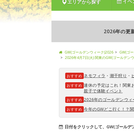
イベ
エリアから探す
2026年の
GW(ゴールデンウィーク)2026
GW(ゴ
2026年4月7日(火) 関東のGW(ゴールデ
ネモフィラ
・
潮干狩り
・
おすすめ
連休の予定はこれ！関東
おすすめ
親子で体験イベント
2026年のゴールデンウ
おすすめ
今年のGWどこ行く！？
おすすめ
日付をクリックして、GW(ゴールデ