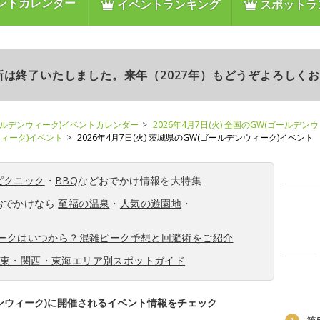
ントカレンダー
イベントランキング
スポットラ
更新は終了いたしました。来年（2027年）もどうぞよろしく
ールデンウィーク)イベントカレンダー
2026年4月7日(火) 全国のGW(ゴールデン
ンウィーク)イベント
2026年4月7日(火) 茨城県のGW(ゴールデンウィーク)イベント
ピクニック
・
BBQ
などおでかけ情報を大特集
おでかけなら
至福の温泉
・
人気の遊園地
・
ィークはいつから？混雑ピーク予想と回避術をご紹介
関東・関西・東海エリア別スポットガイド
ンウィーク)に開催されるイベント情報をチェック