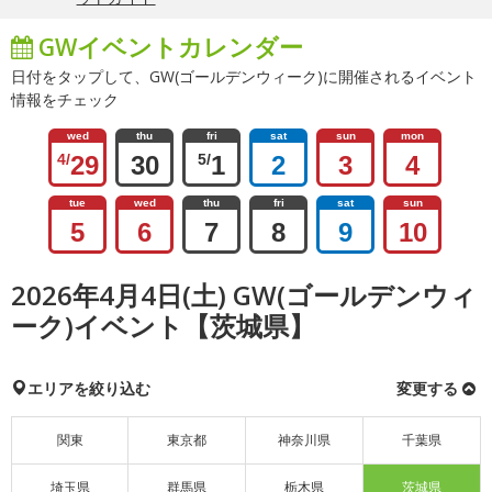
GWイベントカレンダー
日付をタップして、GW(ゴールデンウィーク)に開催されるイベント
情報をチェック
wed
thu
fri
sat
sun
mon
4/
29
30
5/
1
2
3
4
tue
wed
thu
fri
sat
sun
5
6
7
8
9
10
2026年4月4日(土) GW(ゴールデンウィ
ーク)イベント【茨城県】
エリアを絞り込む
変更する
関東
東京都
神奈川県
千葉県
埼玉県
群馬県
栃木県
茨城県