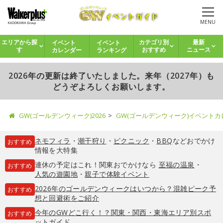
MENU
イベント
イベント
エリアから探
カテゴリ別
最新
カレンダー
ランキング
す
おすすめ
ニュース
2026年の更新は終了いたしました。来年（2027年）も
どうぞよろしくお願いします。
GW(ゴールデンウィーク)2026
GW(ゴールデンウィーク)イベント
ネモフィラ
・
潮干狩り
・
ピクニック
・
BBQ
などおでかけ
おすすめ
情報を大特集
連休の予定はこれ！関東おでかけなら
至福の温泉
・
おすすめ
人気の遊園地
・
親子で体験イベント
2026年のゴールデンウィークはいつから？混雑ピーク予
おすすめ
想と回避術をご紹介
今年のGWどこ行く！？関東・関西・東海エリア別スポ
おすすめ
ットガイド