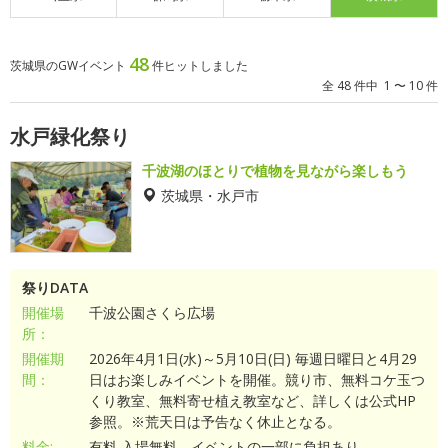
48
茨城県のGWイベント
件ヒットしました
全 48 件中 1 〜 10 件
水戸緑化祭り
千波湖のほとりで植物を見ながら楽しもう
茨城県・水戸市
祭りDATA
開催場
千波公園さくら広場
所：
開催期
2026年4月1日(水)～5月10日(日) 毎週日曜日と4月29
間：
日はお楽しみイベントを開催。競り市、無料コケ玉つ
くり教室、無料寄せ植え教室など、詳しくは公式HP
参照。※荒天日は予告なく休止となる。
料金:
有料 入場無料。イベントの一部に負担あり。