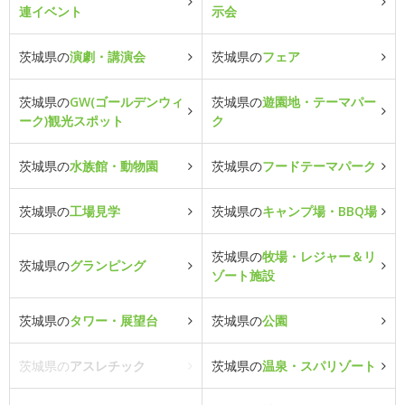
連イベント
示会
茨城県の
演劇・講演会
茨城県の
フェア
茨城県の
GW(ゴールデンウィ
茨城県の
遊園地・テーマパー
ーク)観光スポット
ク
茨城県の
水族館・動物園
茨城県の
フードテーマパーク
茨城県の
工場見学
茨城県の
キャンプ場・BBQ場
茨城県の
牧場・レジャー＆リ
茨城県の
グランピング
ゾート施設
茨城県の
タワー・展望台
茨城県の
公園
茨城県の
アスレチック
茨城県の
温泉・スパリゾート