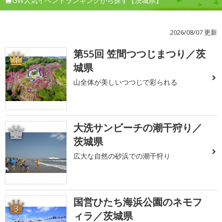
GW人気イベントランキングから探す【茨城県】
2026/08/07 更新
第55回 笠間つつじまつり／茨
1
城県
山全体が美しいつつじで彩られる
大洗サンビーチの潮干狩り／
2
茨城県
広大な自然の砂浜での潮干狩り
国営ひたち海浜公園のネモフ
3
ィラ／茨城県