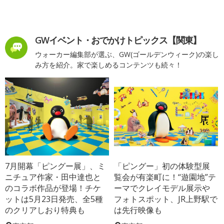
GWイベント・おでかけトピックス【関東】
ウォーカー編集部が選ぶ、GW(ゴールデンウィーク)の楽し
み方を紹介。家で楽しめるコンテンツも続々！
7月開幕「ピングー展」、ミ
「ピングー」初の体験型展
ニチュア作家・田中達也と
覧会が有楽町に！“遊園地”テ
のコラボ作品が登場！チケ
ーマでクレイモデル展示や
ットは5月23日発売、全5種
フォトスポット、JR上野駅で
のクリアしおり特典も
は先行映像も