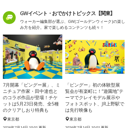
GWイベント・おでかけトピックス【関東】
ウォーカー編集部が選ぶ、GW(ゴールデンウィーク)の楽し
み方を紹介。家で楽しめるコンテンツも続々！
7月開幕「ピングー展」、ミ
「ピングー」初の体験型展
ニチュア作家・田中達也と
覧会が有楽町に！“遊園地”テ
のコラボ作品が登場！チケ
ーマでクレイモデル展示や
ットは5月23日発売、全5種
フォトスポット、JR上野駅で
のクリアしおり特典も
は先行映像も
東京都
東京都
2026年7月14日 10:01 更新
2026年7月14日 10:01 更新