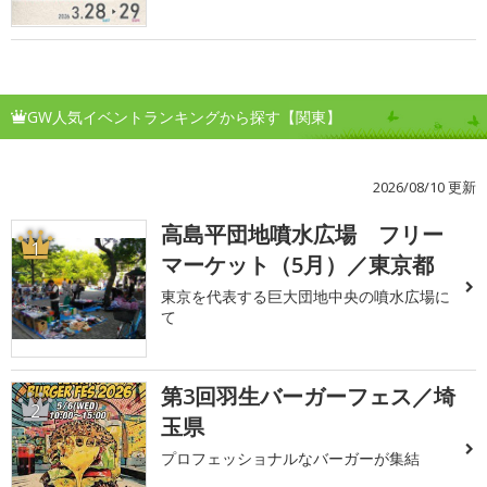
GW人気イベントランキングから探す【関東】
2026/08/10 更新
高島平団地噴水広場 フリー
1
マーケット（5月）／東京都
東京を代表する巨大団地中央の噴水広場に
て
第3回羽生バーガーフェス／埼
2
玉県
プロフェッショナルなバーガーが集結