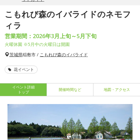
こもれび森のイバライドのネモフ
ィラ
営業期間：2026年3月上旬～5月下旬
火曜休園 ※5月中の火曜日は開園
茨城県
稲敷市 /
こもれび森のイバライド
花イベント
イベント詳細
開催時間など
地図・アクセス
トップ