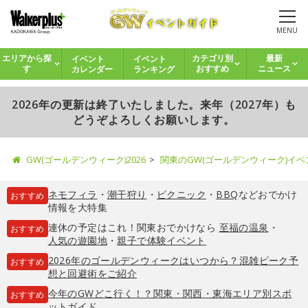
MENU
イベント
イベント
エリアから探
カテゴリ別
最新
カレンダー
ランキング
す
おすすめ
ニュース
2026年の更新は終了いたしました。来年（2027年）も
どうぞよろしくお願いします。
GW(ゴールデンウィーク)2026
関東のGW(ゴールデンウィーク)イ
ネモフィラ
・
潮干狩り
・
ピクニック
・
BBQ
などおでかけ
おすすめ
情報を大特集
連休の予定はこれ！関東おでかけなら
至福の温泉
・
おすすめ
人気の遊園地
・
親子で体験イベント
2026年のゴールデンウィークはいつから？混雑ピーク予
おすすめ
想と回避術をご紹介
今年のGWどこ行く！？関東・関西・東海エリア別スポ
おすすめ
ットガイド