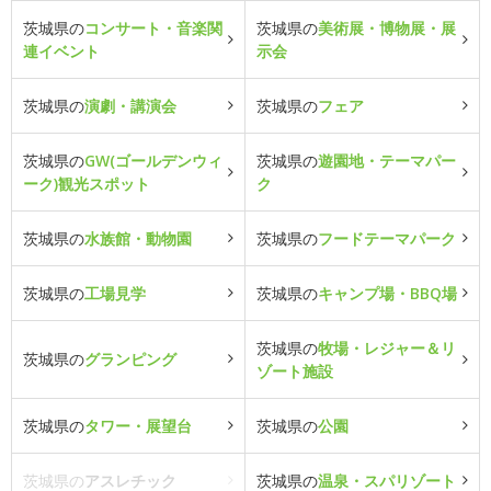
茨城県の
コンサート・音楽関
茨城県の
美術展・博物展・展
連イベント
示会
茨城県の
演劇・講演会
茨城県の
フェア
茨城県の
GW(ゴールデンウィ
茨城県の
遊園地・テーマパー
ーク)観光スポット
ク
茨城県の
水族館・動物園
茨城県の
フードテーマパーク
茨城県の
工場見学
茨城県の
キャンプ場・BBQ場
茨城県の
牧場・レジャー＆リ
茨城県の
グランピング
ゾート施設
茨城県の
タワー・展望台
茨城県の
公園
茨城県の
アスレチック
茨城県の
温泉・スパリゾート