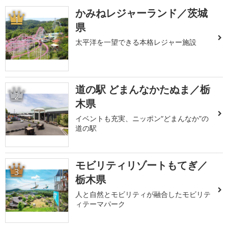
かみねレジャーランド／茨城
1
県
太平洋を一望できる本格レジャー施設
道の駅 どまんなかたぬま／栃
2
木県
イベントも充実、ニッポン“どまんなか”の
道の駅
モビリティリゾートもてぎ／
3
栃木県
人と自然とモビリティが融合したモビリテ
ィテーマパーク