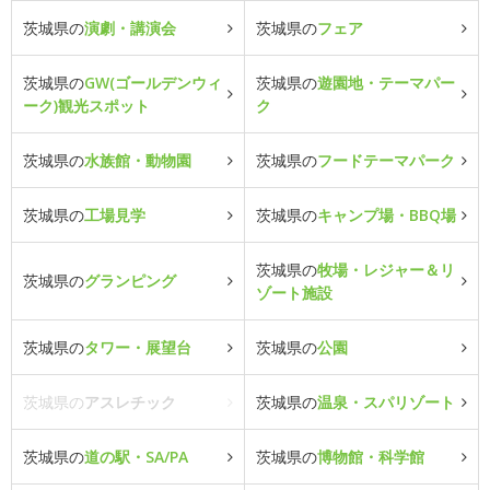
茨城県の
演劇・講演会
茨城県の
フェア
茨城県の
GW(ゴールデンウィ
茨城県の
遊園地・テーマパー
ーク)観光スポット
ク
茨城県の
水族館・動物園
茨城県の
フードテーマパーク
茨城県の
工場見学
茨城県の
キャンプ場・BBQ場
茨城県の
牧場・レジャー＆リ
茨城県の
グランピング
ゾート施設
茨城県の
タワー・展望台
茨城県の
公園
茨城県の
アスレチック
茨城県の
温泉・スパリゾート
茨城県の
道の駅・SA/PA
茨城県の
博物館・科学館