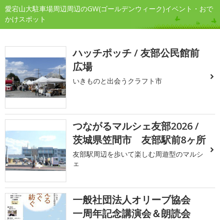
愛宕山大駐車場周辺周辺のGW(ゴールデンウィーク)イベント・おで
かけスポット
ハッチポッチ / 友部公民館前
広場
いきものと出会うクラフト市
つながるマルシェ友部2026 /
茨城県笠間市 友部駅前8ヶ所
友部駅周辺を歩いて楽しむ周遊型のマルシ
ェ
一般社団法人オリーブ協会
一周年記念講演会＆朗読会