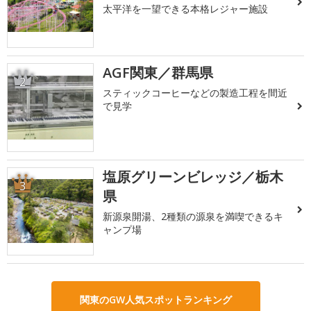
太平洋を一望できる本格レジャー施設
AGF関東／群馬県
2
スティックコーヒーなどの製造工程を間近
で見学
塩原グリーンビレッジ／栃木
3
県
新源泉開湯、2種類の源泉を満喫できるキ
ャンプ場
関東のGW人気スポットランキング