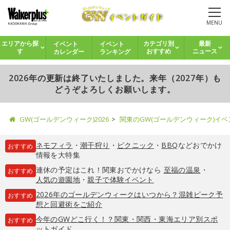
MENU
イベント
イベント
エリアから探
カテゴリ別
最新
カレンダー
ランキング
す
おすすめ
ニュース
2026年の更新は終了いたしました。来年（2027年）も
どうぞよろしくお願いします。
GW(ゴールデンウィーク)2026
関東のGW(ゴールデンウィーク)イ
ネモフィラ
・
潮干狩り
・
ピクニック
・
BBQ
などおでかけ
おすすめ
情報を大特集
連休の予定はこれ！関東おでかけなら
至福の温泉
・
おすすめ
人気の遊園地
・
親子で体験イベント
2026年のゴールデンウィークはいつから？混雑ピーク予
おすすめ
想と回避術をご紹介
今年のGWどこ行く！？関東・関西・東海エリア別スポ
おすすめ
ットガイド