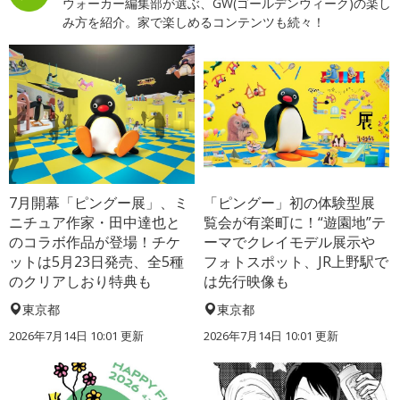
ウォーカー編集部が選ぶ、GW(ゴールデンウィーク)の楽し
み方を紹介。家で楽しめるコンテンツも続々！
7月開幕「ピングー展」、ミ
「ピングー」初の体験型展
ニチュア作家・田中達也と
覧会が有楽町に！“遊園地”テ
のコラボ作品が登場！チケ
ーマでクレイモデル展示や
ットは5月23日発売、全5種
フォトスポット、JR上野駅で
のクリアしおり特典も
は先行映像も
東京都
東京都
2026年7月14日 10:01 更新
2026年7月14日 10:01 更新