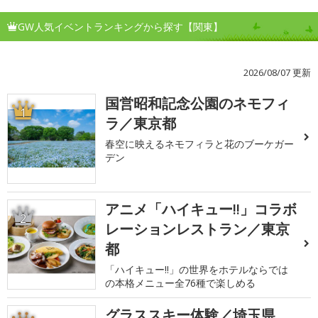
GW人気イベントランキングから探す【関東】
2026/08/07 更新
国営昭和記念公園のネモフィ
1
ラ／東京都
春空に映えるネモフィラと花のブーケガー
デン
アニメ「ハイキュー!!」コラボ
2
レーションレストラン／東京
都
「ハイキュー!!」の世界をホテルならでは
の本格メニュー全76種で楽しめる
グラススキー体験／埼玉県