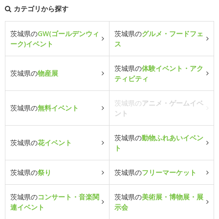
カテゴリから探す
茨城県の
GW(ゴールデンウィ
茨城県の
グルメ・フードフェ
ーク)イベント
ス
茨城県の
体験イベント・アク
茨城県の
物産展
ティビティ
茨城県の
アニメ・ゲームイベ
茨城県の
無料イベント
ント
茨城県の
動物ふれあいイベン
茨城県の
花イベント
ト
茨城県の
祭り
茨城県の
フリーマーケット
茨城県の
コンサート・音楽関
茨城県の
美術展・博物展・展
連イベント
示会