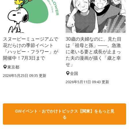
スヌーピーミュージアムで
30歳の夫婦なのに、見た目
花だらけの季節イベント
は「祖母と孫」――。急激
「ハッピー・フラワー」が
に老いる妻と成長が止まっ
開催中！7月3日まで
た夫の漫画が描く「歳と幸
せ」
東京都
全国
2026年5月25日 09:35 更新
2026年5月11日 09:43 更新
GWイベント・おでかけトピックス【関東】をもっと見
る