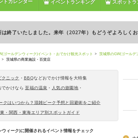
ントカレンダー
イベントランキング
スポットラ
更新は終了いたしました。来年（2027年）もどうぞよろしく
W(ゴールデンウィーク)イベント・おでかけ観光スポット
茨城県のGW(ゴールデ
茨城県の商業施設・百貨店
ピクニック
・
BBQ
などおでかけ情報を大特集
おでかけなら
至福の温泉
・
人気の遊園地
・
ィークはいつから？混雑ピーク予想と回避術をご紹介
関東・関西・東海エリア別スポットガイド
ンウィーク)に開催されるイベント情報をチェック