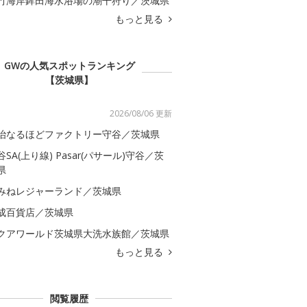
竹海岸鉾田海水浴場の潮干狩り／茨城県
もっと見る
GWの人気スポットランキング
【茨城県】
2026/08/06 更新
治なるほどファクトリー守谷／茨城県
谷SA(上り線) Pasar(パサール)守谷／茨
県
みねレジャーランド／茨城県
成百貨店／茨城県
クアワールド茨城県大洗水族館／茨城県
もっと見る
閲覧履歴