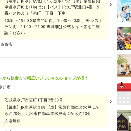
：
【電車】JR水戸駅北口より徒歩17分 【車】常磐自動
車道水戸ICより約15分【バス】JR水戸駅北口4番・5
番バス停より「泉町一丁目」下車
：
10:30～19:00 8階専門店街／10:30～20:00、9Fレスト
ラン街／11:00～21:00 ※詳細は公式サイト等をご確
認ください
・百貨店
ンから飲食まで幅広いジャンルのショップが揃う
水戸市
茨城県水戸市宮町1丁目7番33号
：
【電車】JR水戸駅直結 【車】常磐自動車道水戸ICか
ら約20分。北関東自動車道水戸南ICから約10分
入場無料