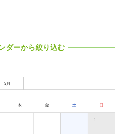
ンダーから絞り込む
5月
木
金
土
日
1