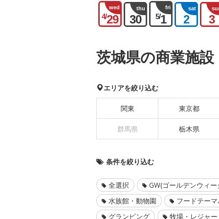
wed
fri
thu
sat
su
4/
5/
29
30
1
2
3
茨城県の商業施設
エリアを絞り込む
関東
東京都
群馬県
栃木県
条件を絞り込む
全選択
GW(ゴールデンウィー
水族館・動物園
フードテーマ
グランピング
牧場・レジャー