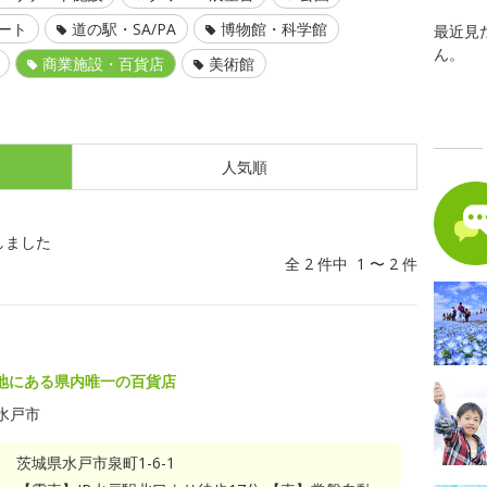
ート
道の駅・SA/PA
博物館・科学館
最近見
ん。
商業施設・百貨店
美術館
人気順
しました
全 2 件中 1 〜 2 件
地にある県内唯一の百貨店
水戸市
茨城県水戸市泉町1-6-1