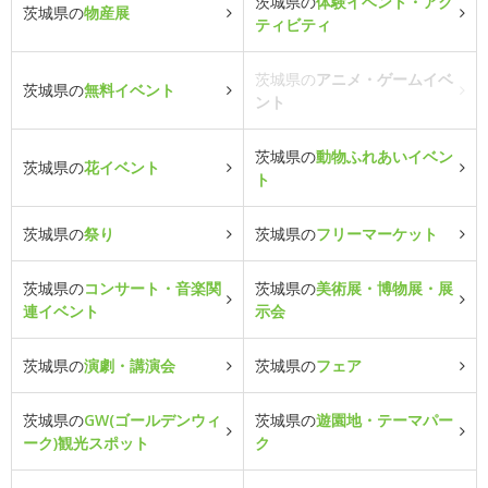
茨城県の
体験イベント・アク
茨城県の
物産展
ティビティ
茨城県の
アニメ・ゲームイベ
茨城県の
無料イベント
ント
茨城県の
動物ふれあいイベン
茨城県の
花イベント
ト
茨城県の
祭り
茨城県の
フリーマーケット
茨城県の
コンサート・音楽関
茨城県の
美術展・博物展・展
連イベント
示会
茨城県の
演劇・講演会
茨城県の
フェア
茨城県の
GW(ゴールデンウィ
茨城県の
遊園地・テーマパー
ーク)観光スポット
ク