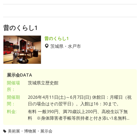
昔のくらし1
昔のくらし1
茨城県・水戸市
展示会DATA
開催場
茨城県立歴史館
所：
開催期
2026年4月11日(土)～6月7日(日) 休館日：月曜日（祝
間：
日の場合はその翌平日）。入館は16：30まで。
料金:
有料 一般390円、満70歳以上200円、高校生以下無
料 ※身体障害者手帳等所持者と付き添い1名無料...
美術展・博物展・展示会