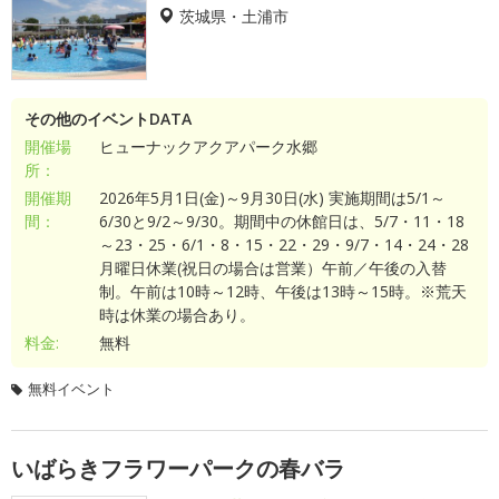
茨城県・土浦市
その他のイベントDATA
開催場
ヒューナックアクアパーク水郷
所：
開催期
2026年5月1日(金)～9月30日(水) 実施期間は5/1～
間：
6/30と9/2～9/30。期間中の休館日は、5/7・11・18
～23・25・6/1・8・15・22・29・9/7・14・24・28
月曜日休業(祝日の場合は営業）午前／午後の入替
制。午前は10時～12時、午後は13時～15時。※荒天
時は休業の場合あり。
料金:
無料
無料イベント
いばらきフラワーパークの春バラ