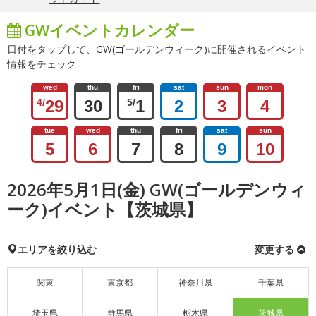
GWイベントカレンダー
日付をタップして、GW(ゴールデンウィーク)に開催されるイベント
情報をチェック
wed
thu
fri
sat
sun
mon
4/
29
30
5/
1
2
3
4
tue
wed
thu
fri
sat
sun
5
6
7
8
9
10
2026年5月1日(金) GW(ゴールデンウィ
ーク)イベント【茨城県】
エリアを絞り込む
変更する
関東
東京都
神奈川県
千葉県
埼玉県
群馬県
栃木県
茨城県