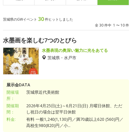
30
茨城県のGWイベント
件ヒットしました
全 30 件中 1 〜 10 件
水墨画を楽しむ7つのとびら
水墨表現の奥深い魅力に光をあてる
茨城県・水戸市
展示会DATA
開催場
茨城県近代美術館
所：
開催期
2026年4月25日(土)～6月21日(日) 月曜日休館、ただ
間：
し祝日の場合は翌平日休館
料金:
有料 一般1,240(1,130)円／満70歳以上620 (560)円／
高校生980(820)円／小...