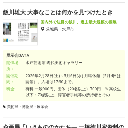
飯川雄大 大事なことは何かを見つけたとき
国内外で注目の飯川、過去最大規模の個展
茨城県・水戸市
展示会DATA
開催場
水戸芸術館 現代美術ギャラリー
所：
開催期
2026年2月28日(土)～5月6日(水) 月曜休館（5月4日は
間：
開館）。入場は17:30まで。
料金:
有料 一般900円、団体（20名以上）700円 ※高校生
以下・70歳以上、障害者手帳等の所持者とその...
美術展・博物展・展示会
企画展「いきもののかたち― 一橋徳川家資料の