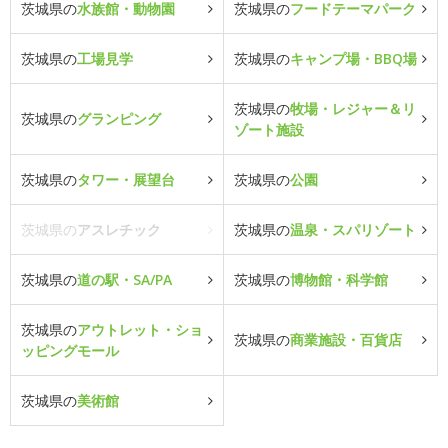
茨城県の
水族館・動物園
茨城県の
フードテーマパーク
茨城県の
工場見学
茨城県の
キャンプ場・BBQ場
茨城県の
牧場・レジャー＆リ
茨城県の
グランピング
ゾート施設
茨城県の
タワー・展望台
茨城県の
公園
茨城県の
アスレチック
茨城県の
温泉・スパリゾート
茨城県の
道の駅・SA/PA
茨城県の
博物館・科学館
茨城県の
アウトレット・ショ
茨城県の
商業施設・百貨店
ッピングモール
茨城県の
美術館