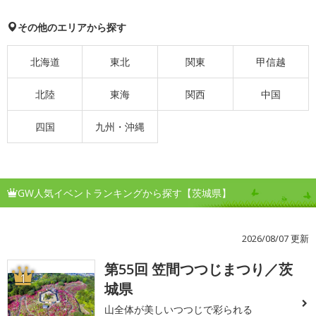
その他のエリアから探す
北海道
東北
関東
甲信越
北陸
東海
関西
中国
四国
九州・沖縄
GW人気イベントランキングから探す【茨城県】
2026/08/07 更新
第55回 笠間つつじまつり／茨
1
城県
山全体が美しいつつじで彩られる