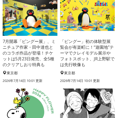
7月開幕「ピングー展」、ミ
「ピングー」初の体験型展
ニチュア作家・田中達也と
覧会が有楽町に！“遊園地”テ
のコラボ作品が登場！チケ
ーマでクレイモデル展示や
ットは5月23日発売、全5種
フォトスポット、JR上野駅で
のクリアしおり特典も
は先行映像も
東京都
東京都
2026年7月14日 10:01 更新
2026年7月14日 10:01 更新