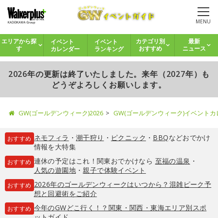
MENU
イベント
イベント
エリアから探
カテゴリ別
最新
カレンダー
ランキング
す
おすすめ
ニュース
2026年の更新は終了いたしました。来年（2027年）も
どうぞよろしくお願いします。
GW(ゴールデンウィーク)2026
GW(ゴールデンウィーク)イベント
ネモフィラ
・
潮干狩り
・
ピクニック
・
BBQ
などおでかけ
おすすめ
情報を大特集
連休の予定はこれ！関東おでかけなら
至福の温泉
・
おすすめ
人気の遊園地
・
親子で体験イベント
2026年のゴールデンウィークはいつから？混雑ピーク予
おすすめ
想と回避術をご紹介
今年のGWどこ行く！？関東・関西・東海エリア別スポ
おすすめ
ットガイド