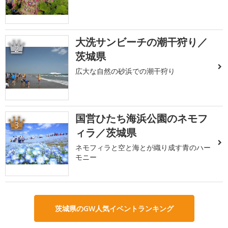
大洗サンビーチの潮干狩り／
2
茨城県
広大な自然の砂浜での潮干狩り
国営ひたち海浜公園のネモフ
3
ィラ／茨城県
ネモフィラと空と海とが織り成す青のハー
モニー
茨城県のGW人気イベントランキング