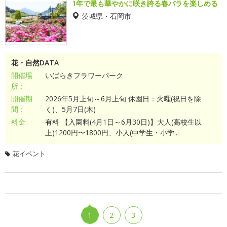
1年で最も華やかに咲き誇る春バラを楽しめる
茨城県・石岡市
花・自然DATA
開催場
いばらきフラワーパーク
所：
開催期
2026年5月上旬～6月上旬 休園日：火曜(祝日を除
間：
く)、5月7日(木)
料金:
有料 【入園料(4月1日～6月30日)】大人(高校生以
上)1200円〜1800円、小人(中学生・小学...
花イベント
1
2
3