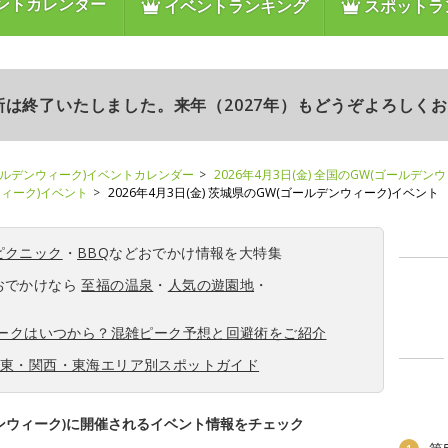
ントカレンダー
イベントランキング
スポットラ
更新は終了いたしました。来年（2027年）もどうぞよろしく
ールデンウィーク)イベントカレンダー
2026年4月3日(金) 全国のGW(ゴールデン
ンウィーク)イベント
2026年4月3日(金) 茨城県のGW(ゴールデンウィーク)イベント
ピクニック
・
BBQ
などおでかけ情報を大特集
おでかけなら
至福の温泉
・
人気の遊園地
・
ィークはいつから？混雑ピーク予想と回避術をご紹介
関東・関西・東海エリア別スポットガイド
ンウィーク)に開催されるイベント情報をチェック