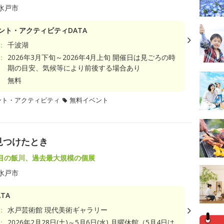
水戸市
ント・アクティビティDATA
：
千波湖
：
2026年3月下旬～2026年4月上旬 開催日は見ごろの時
期の目安、気候等により前後する場合あり
無料
ント・アクティビティ
無料イベント
見つけたとき
目の飯川、過去最大規模の個展
水戸市
TA
：
水戸芸術館 現代美術ギャラリー
：
2026年2月28日(土)～5月6日(水) 月曜休館（5月4日は