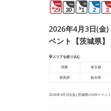
wed
fri
thu
sat
su
4/
5/
29
30
1
2
3
2026年4月3日(
ベント【茨城県】
エリアを絞り込む
関東
東京都
群馬県
栃木県
2026年4月3日(金) 茨城県のGWイベン