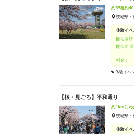
約35種約4
茨城県・
体験イベ
開催場所
開催期間
料金：
体験イベ
【桜・見ごろ】平和通り
約1kmに
茨城県・
体験イベ