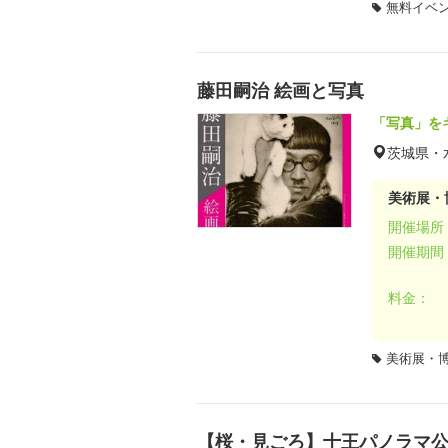
無料イベ
藤田嗣治 絵画と写真
「写真」を
茨城県・
美術展・
開催場所
開催期間
料金：
美術展・
【桜・見ごろ】十王パノラマ