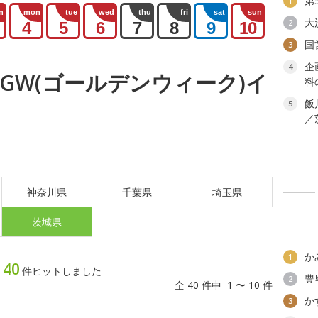
第
1
n
mon
tue
wed
thu
fri
sat
sun
大
2
4
5
6
7
8
9
10
国
3
企
4
金) GW(ゴールデンウィーク)イ
料
飯
5
／
神奈川県
千葉県
埼玉県
茨城県
か
1
40
ト
件ヒットしました
豊
2
全 40 件中 1 〜 10 件
か
3