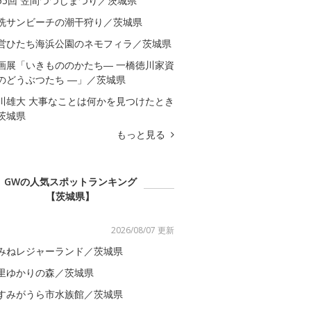
55回 笠間つつじまつり／茨城県
洗サンビーチの潮干狩り／茨城県
営ひたち海浜公園のネモフィラ／茨城県
画展「いきもののかたち― 一橋徳川家資
のどうぶつたち ―」／茨城県
川雄大 大事なことは何かを見つけたとき
茨城県
もっと見る
GWの人気スポットランキング
【茨城県】
2026/08/07 更新
みねレジャーランド／茨城県
里ゆかりの森／茨城県
すみがうら市水族館／茨城県