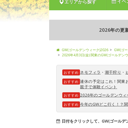
イベ
エリアから探す
2026年の
GW(ゴールデンウィーク)2026
GW(ゴ
2026年4月3日(金) 関東のGW(ゴールデ
ネモフィラ
・
潮干狩り
・
おすすめ
連休の予定はこれ！関東
おすすめ
親子で体験イベント
2026年のゴールデンウ
おすすめ
今年のGWどこ行く！？
おすすめ
日付をクリックして、GW(ゴールデ