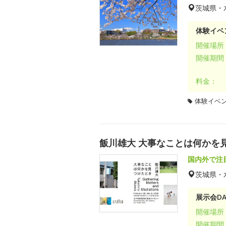
茨城県・
体験イベ
開催場所
開催期間
料金：
体験イベ
飯川雄大 大事なことは何かを
国内外で注
茨城県・
展示会DA
開催場所
開催期間