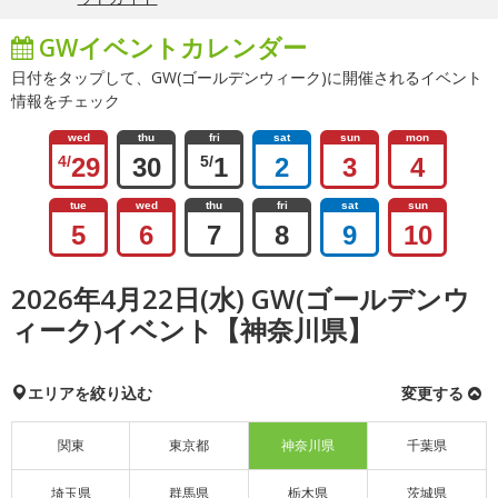
GWイベントカレンダー
日付をタップして、GW(ゴールデンウィーク)に開催されるイベント
情報をチェック
wed
thu
fri
sat
sun
mon
4/
29
30
5/
1
2
3
4
tue
wed
thu
fri
sat
sun
5
6
7
8
9
10
2026年4月22日(水) GW(ゴールデンウ
ィーク)イベント【神奈川県】
エリアを絞り込む
変更する
関東
東京都
神奈川県
千葉県
埼玉県
群馬県
栃木県
茨城県