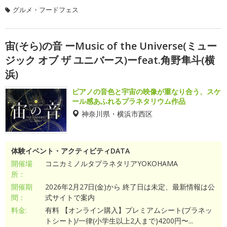
グルメ・フードフェス
宙(そら)の音 ーMusic of the Universe(ミュー
ジック オブ ザ ユニバース)ーfeat.角野隼斗(横
浜)
ピアノの音色と宇宙の映像が重なり合う、スケ
ール感あふれるプラネタリウム作品
神奈川県・横浜市西区
体験イベント・アクティビティDATA
開催場
コニカミノルタプラネタリアYOKOHAMA
所：
開催期
2026年2月27日(金)から 終了日は未定、最新情報は公
間：
式サイトで案内
料金:
有料 【オンライン購入】プレミアムシート(プラネッ
トシート)/一律(小学生以上2人まで)4200円〜...