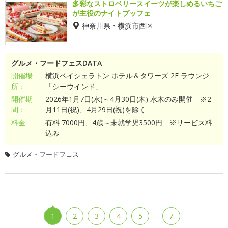
多彩なストロベリースイーツが楽しめるいちご
が主役のナイトブッフェ
神奈川県・横浜市西区
グルメ・フードフェスDATA
開催場
横浜ベイシェラトン ホテル＆タワーズ 2F ラウンジ
所：
「シーウインド」
開催期
2026年1月7日(水)～4月30日(木) 水木のみ開催 ※2
間：
月11日(祝)、4月29日(祝)を除く
料金:
有料 7000円、4歳～未就学児3500円 ※サービス料
込み
グルメ・フードフェス
…
1
2
3
4
5
7