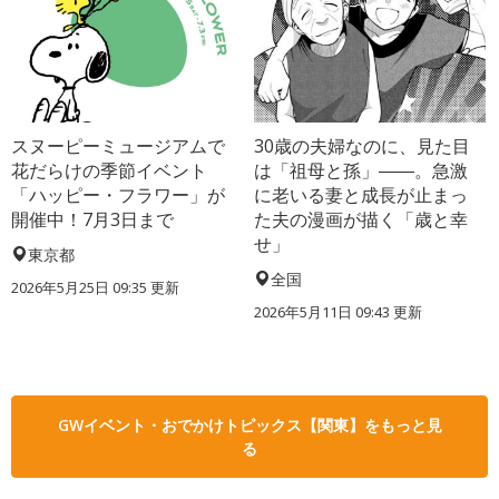
スヌーピーミュージアムで
30歳の夫婦なのに、見た目
花だらけの季節イベント
は「祖母と孫」――。急激
「ハッピー・フラワー」が
に老いる妻と成長が止まっ
開催中！7月3日まで
た夫の漫画が描く「歳と幸
せ」
東京都
全国
2026年5月25日 09:35 更新
2026年5月11日 09:43 更新
GWイベント・おでかけトピックス【関東】をもっと見
る