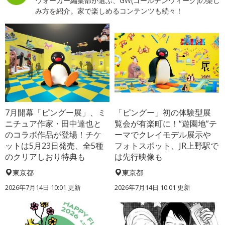
ウォーカー編集部が選ぶ、GW(ゴールデンウィーク)の楽し
み方を紹介。家で楽しめるコンテンツも続々！
7月開幕「ピングー展」、ミ
「ピングー」初の体験型展
ニチュア作家・田中達也と
覧会が有楽町に！“遊園地”テ
のコラボ作品が登場！チケ
ーマでクレイモデル展示や
ットは5月23日発売、全5種
フォトスポット、JR上野駅で
のクリアしおり特典も
は先行映像も
東京都
東京都
2026年7月14日 10:01 更新
2026年7月14日 10:01 更新