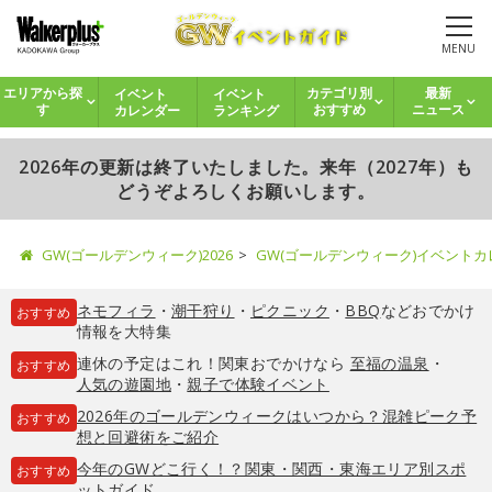
MENU
イベント
イベント
エリアから探
カテゴリ別
最新
カレンダー
ランキング
す
おすすめ
ニュース
2026年の更新は終了いたしました。来年（2027年）も
どうぞよろしくお願いします。
GW(ゴールデンウィーク)2026
GW(ゴールデンウィーク)イベント
ネモフィラ
・
潮干狩り
・
ピクニック
・
BBQ
などおでかけ
おすすめ
情報を大特集
連休の予定はこれ！関東おでかけなら
至福の温泉
・
おすすめ
人気の遊園地
・
親子で体験イベント
2026年のゴールデンウィークはいつから？混雑ピーク予
おすすめ
想と回避術をご紹介
今年のGWどこ行く！？関東・関西・東海エリア別スポ
おすすめ
ットガイド