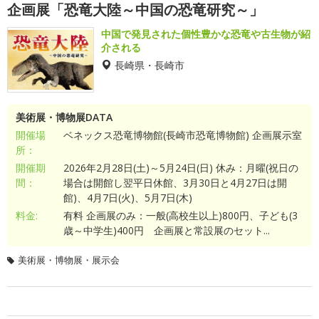
企画展「恐竜大陸～中国の恐竜研究～」
中国で発見された個性豊かな恐竜や古生物が紹
介される
長崎県・長崎市
美術展・博物展DATA
開催場
ベネックス恐竜博物館(長崎市恐竜博物館) 企画展示室
所：
開催期
2026年2月28日(土)～5月24日(日) 休み：月曜(祝日の
間：
場合は開館し翌平日休館、3月30日と4月27日は開
館)、4月7日(火)、5月7日(木)
料金:
有料 企画展のみ：一般(高校生以上)800円、子ども(3
歳～中学生)400円 企画展と常設展のセット...
美術展・博物展・展示会