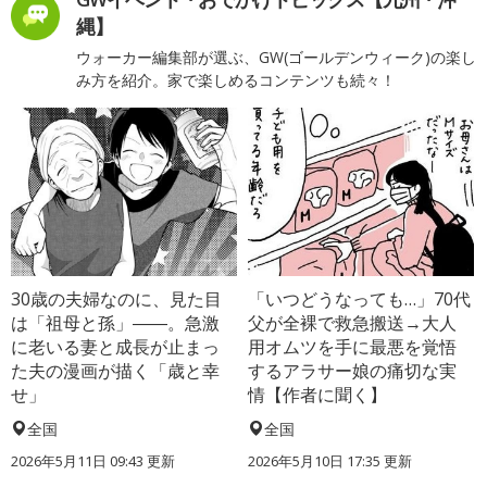
縄】
ウォーカー編集部が選ぶ、GW(ゴールデンウィーク)の楽し
み方を紹介。家で楽しめるコンテンツも続々！
30歳の夫婦なのに、見た目
「いつどうなっても…」70代
は「祖母と孫」――。急激
父が全裸で救急搬送→大人
に老いる妻と成長が止まっ
用オムツを手に最悪を覚悟
た夫の漫画が描く「歳と幸
するアラサー娘の痛切な実
せ」
情【作者に聞く】
全国
全国
2026年5月11日 09:43 更新
2026年5月10日 17:35 更新