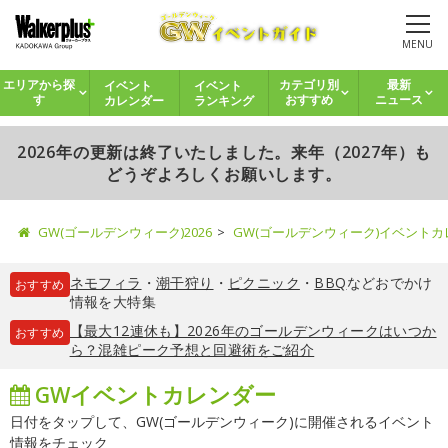
MENU
イベント
イベント
エリアから探
カテゴリ別
最新
カレンダー
ランキング
す
おすすめ
ニュース
2026年の更新は終了いたしました。来年（2027年）も
どうぞよろしくお願いします。
GW(ゴールデンウィーク)2026
GW(ゴールデンウィーク)イベント
ネモフィラ
・
潮干狩り
・
ピクニック
・
BBQ
などおでかけ
おすすめ
情報を大特集
【最大12連休も】2026年のゴールデンウィークはいつか
おすすめ
ら？混雑ピーク予想と回避術をご紹介
GWイベントカレンダー
日付をタップして、GW(ゴールデンウィーク)に開催されるイベント
情報をチェック