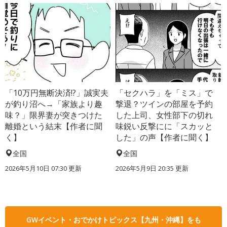
「10万円無断決済!?」誠実夫
「セクハラ」を「ミス」で
が釣り沼へ→「家族より趣
撃退？ツインの部屋を予約
味？」限界妻が突きつけた
した上司、女性部下の切れ
離婚という結末【作者に聞
味鋭い反撃にに「スカッと
く】
した」の声【作者に聞く】
全国
全国
2026年5月10日 07:30 更新
2026年5月9日 20:35 更新
GWイベント・おでかけトピックス【九州・沖縄】をも