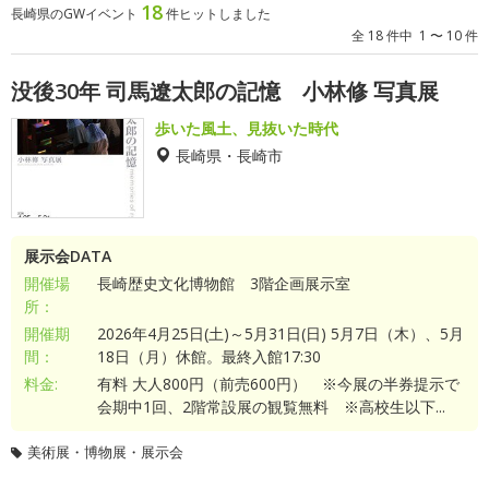
18
長崎県のGWイベント
件ヒットしました
全 18 件中 1 〜 10 件
没後30年 司馬遼太郎の記憶 小林修 写真展
歩いた風土、見抜いた時代
長崎県・長崎市
展示会DATA
開催場
長崎歴史文化博物館 3階企画展示室
所：
開催期
2026年4月25日(土)～5月31日(日) 5月7日（木）、5月
間：
18日（月）休館。最終入館17:30
料金:
有料 大人800円（前売600円） ※今展の半券提示で
会期中1回、2階常設展の観覧無料 ※高校生以下...
美術展・博物展・展示会