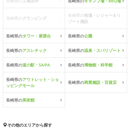
長崎県の
工場見学
長崎県の
キャンプ場・BBQ場
長崎県の
牧場・レジャー＆リ
長崎県の
グランピング
ゾート施設
長崎県の
タワー・展望台
長崎県の
公園
長崎県の
アスレチック
長崎県の
温泉・スパリゾート
長崎県の
道の駅・SA/PA
長崎県の
博物館・科学館
長崎県の
アウトレット・ショ
長崎県の
商業施設・百貨店
ッピングモール
長崎県の
美術館
その他のエリアから探す