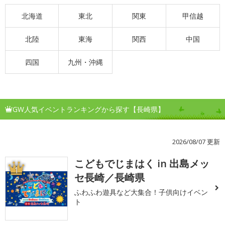
北海道
東北
関東
甲信越
北陸
東海
関西
中国
四国
九州・沖縄
GW人気イベントランキングから探す【長崎県】
2026/08/07 更新
こどもでじまはく in 出島メッ
1
セ長崎／長崎県
ふわふわ遊具など大集合！子供向けイベン
ト