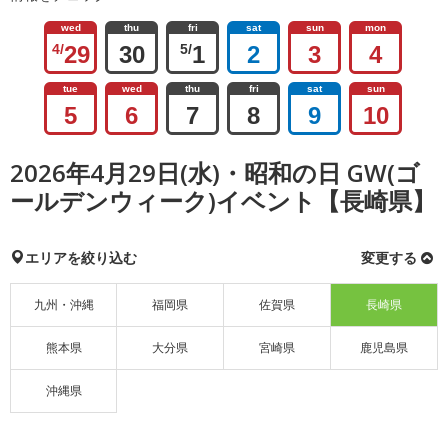
wed
thu
fri
sat
sun
mon
4/
29
30
5/
1
2
3
4
tue
wed
thu
fri
sat
sun
5
6
7
8
9
10
2026年4月29日(水)・昭和の日 GW(ゴ
ールデンウィーク)イベント【長崎県】
エリアを絞り込む
変更する
九州・沖縄
福岡県
佐賀県
長崎県
熊本県
大分県
宮崎県
鹿児島県
沖縄県