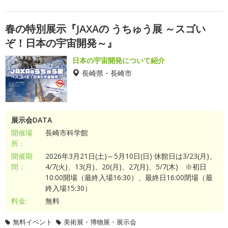
春の特別展示『JAXAの うちゅう展 ～スゴい
ぞ！日本の宇宙開発～』
日本の宇宙開発について紹介
長崎県・長崎市
展示会DATA
開催場
長崎市科学館
所：
開催期
2026年3月21日(土)～5月10日(日) 休館日は3/23(月)、
間：
4/7(火)、13(月)、20(月)、27(月)、5/7(木) ※初日
10:00開場（最終入場16:30）、最終日16:00閉場（最
終入場15:30）
料金:
無料
無料イベント
美術展・博物展・展示会