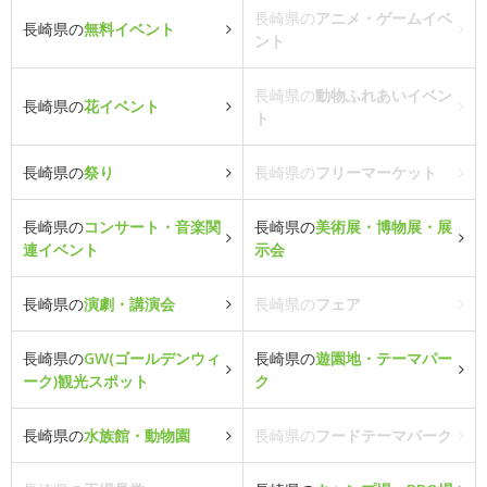
長崎県の
アニメ・ゲームイベ
長崎県の
無料イベント
ント
長崎県の
動物ふれあいイベン
長崎県の
花イベント
ト
長崎県の
祭り
長崎県の
フリーマーケット
長崎県の
コンサート・音楽関
長崎県の
美術展・博物展・展
連イベント
示会
長崎県の
演劇・講演会
長崎県の
フェア
長崎県の
GW(ゴールデンウィ
長崎県の
遊園地・テーマパー
ーク)観光スポット
ク
長崎県の
水族館・動物園
長崎県の
フードテーマパーク