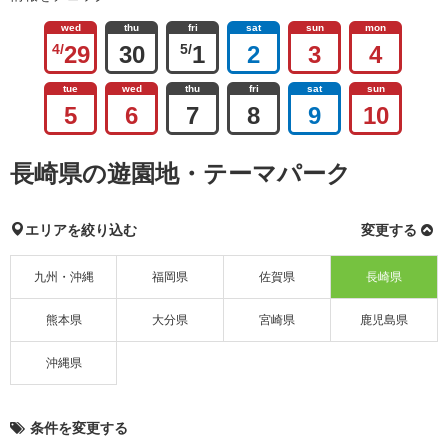
wed
thu
fri
sat
sun
mon
4/
29
30
5/
1
2
3
4
tue
wed
thu
fri
sat
sun
5
6
7
8
9
10
長崎県の遊園地・テーマパーク
エリアを絞り込む
変更する
九州・沖縄
福岡県
佐賀県
長崎県
熊本県
大分県
宮崎県
鹿児島県
沖縄県
条件を変更する