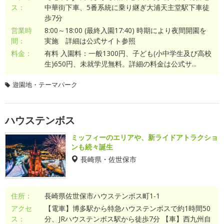
ス：
中華街下車、5番系統に乗り継ぎ大浦天主堂駅下車徒
歩7分
営業時
8:00～18:00 (最終入園17:40) 時期により夜間開園を
間：
実施 詳細は公式サイト参照
料金：
有料 入園料：一般1300円、子ども(小中学生及び高校
生)650円、未就学児無料。詳細の料金は公式サ...
遊園地・テーマパーク
ハウステンボス
ミッフィーのエリアや、新ライドアトラクショ
ンも続々誕生
長崎県・佐世保市
住所：
長崎県佐世保市ハウステンボス町1-1
アクセ
【電車】博多駅から特急ハウステンボスで約1時間50
ス：
分、JRハウステンボス駅から徒歩7分 【車】西九州自