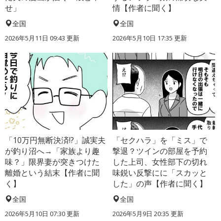
せ」
情【作者に聞く】
全国
全国
2026年5月11日 09:43 更新
2026年5月10日 17:35 更新
「10万円無断決済!?」誠実夫
「セクハラ」を「ミス」で
が釣り沼へ→「家族より趣
撃退？ツインの部屋を予約
味？」限界妻が突きつけた
した上司、女性部下の切れ
離婚という結末【作者に聞
味鋭い反撃にに「スカッと
く】
した」の声【作者に聞く】
全国
全国
2026年5月10日 07:30 更新
2026年5月9日 20:35 更新