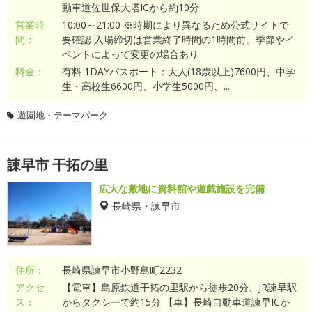
動車道佐世保大塔ICから約10分
営業時
10:00～21:00 ※時期により異なるため公式サイトで
間：
要確認 入場締切は営業終了時間の1時間前。季節やイ
ベントによって変更の場合あり
料金：
有料 1DAYパスポート：大人(18歳以上)7600円、中学
生・高校生6600円、小学生5000円、...
遊園地・テーマパーク
諫早市 干拓の里
広大な敷地に資料館や遊戯施設を完備
長崎県・諫早市
住所：
長崎県諫早市小野島町2232
アクセ
【電車】島原鉄道干拓の里駅から徒歩20分、JR諫早駅
ス：
からタクシーで約15分 【車】長崎自動車道諫早ICか