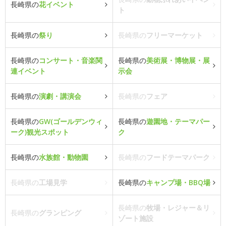
長崎県の
花イベント
ト
長崎県の
祭り
長崎県の
フリーマーケット
長崎県の
コンサート・音楽関
長崎県の
美術展・博物展・展
連イベント
示会
長崎県の
演劇・講演会
長崎県の
フェア
長崎県の
GW(ゴールデンウィ
長崎県の
遊園地・テーマパー
ーク)観光スポット
ク
長崎県の
水族館・動物園
長崎県の
フードテーマパーク
長崎県の
工場見学
長崎県の
キャンプ場・BBQ場
長崎県の
牧場・レジャー＆リ
長崎県の
グランピング
ゾート施設