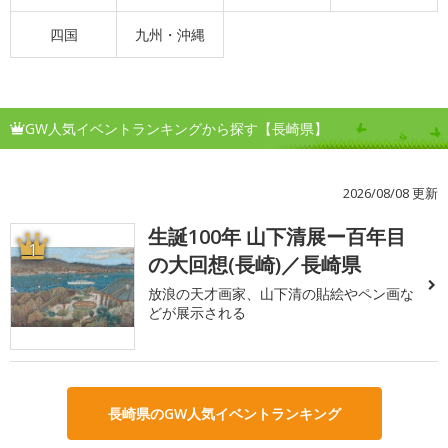
四国
九州・沖縄
GW人気イベントランキングから探す【長崎県】
2026/08/08 更新
生誕100年 山下清展ー百年目
1
の大回想(長崎)／長崎県
放浪の天才画家、山下清の貼絵やペン画な
どが展示される
長崎県のGW人気イベントランキング