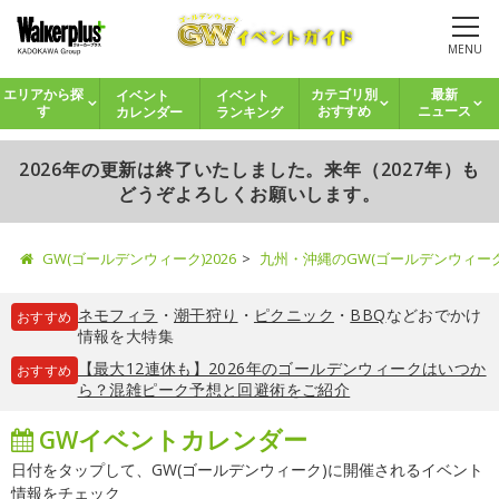
MENU
イベント
イベント
エリアから探
カテゴリ別
最新
カレンダー
ランキング
す
おすすめ
ニュース
2026年の更新は終了いたしました。来年（2027年）も
どうぞよろしくお願いします。
GW(ゴールデンウィーク)2026
九州・沖縄のGW(ゴールデンウィー
ネモフィラ
・
潮干狩り
・
ピクニック
・
BBQ
などおでかけ
おすすめ
情報を大特集
【最大12連休も】2026年のゴールデンウィークはいつか
おすすめ
ら？混雑ピーク予想と回避術をご紹介
GWイベントカレンダー
日付をタップして、GW(ゴールデンウィーク)に開催されるイベント
情報をチェック