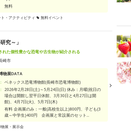
無料
ント・アクティビティ
無料イベント
竜研究～」
された個性豊かな恐竜や古生物が紹介される
長崎市
博物展DATA
：
ベネックス恐竜博物館(長崎市恐竜博物館)
：
2026年2月28日(土)～5月24日(日) 休み：月曜(祝日の
場合は開館し翌平日休館、3月30日と4月27日は開
館)、4月7日(火)、5月7日(木)
有料 企画展のみ：一般(高校生以上)800円、子ども(3
歳～中学生)400円 企画展と常設展のセット...
博物展・展示会