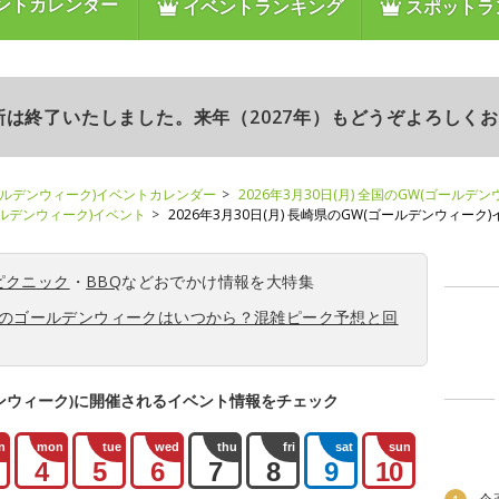
ントカレンダー
イベントランキング
スポットラ
更新は終了いたしました。来年（2027年）もどうぞよろしく
ールデンウィーク)イベントカレンダー
2026年3月30日(月) 全国のGW(ゴールデ
ゴールデンウィーク)イベント
2026年3月30日(月) 長崎県のGW(ゴールデンウィーク
ピクニック
・
BBQ
などおでかけ情報を大特集
6年のゴールデンウィークはいつから？混雑ピーク予想と回
ンウィーク)に開催されるイベント情報をチェック
n
mon
tue
wed
thu
fri
sat
sun
4
5
6
7
8
9
10