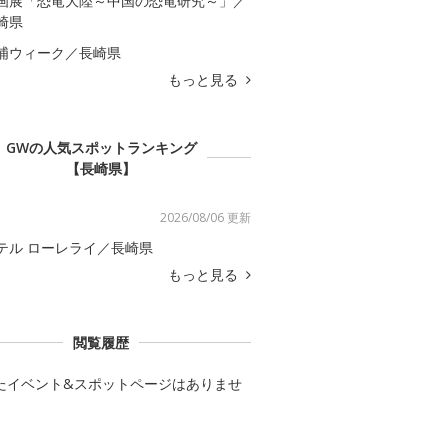
画展「恐竜大陸～中国の恐竜研究～」／
崎県
浦ウィーク／長崎県
もっと見る
GWの人気スポットランキング
【長崎県】
2026/08/06 更新
テル ローレライ／長崎県
もっと見る
閲覧履歴
たイベント&スポットページはありませ