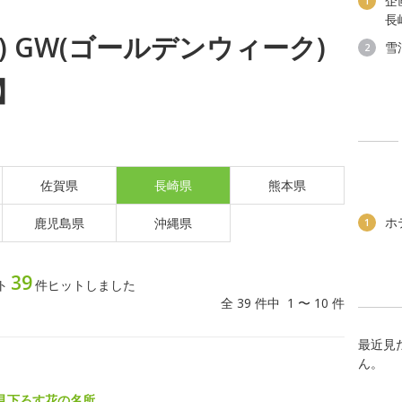
企
1
長
月) GW(ゴールデンウィーク)
雪
2
】
佐賀県
長崎県
熊本県
ホ
鹿児島県
沖縄県
1
39
ト
件ヒットしました
全 39 件中 1 〜 10 件
最近見
ん。
見下ろす花の名所