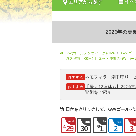
イベ
エリアから探す
2026年の
GW(ゴールデンウィーク)2026
GW(ゴ
2026年3月30日(月) 九州・沖縄のGW(
ネモフィラ
・
潮干狩り
・
おすすめ
【最大12連休も】202
おすすめ
避術をご紹介
日付をクリックして、GW(ゴールデ
wed
fri
thu
sat
su
4/
5/
29
30
1
2
3