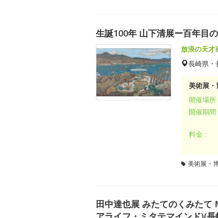
生誕100年 山下清展ー百年目の
放浪の天才
長崎県・
美術展・
開催場所
開催期間
料金：
美術展・
田中達也展 みたてのくみたて MIN
アライフ・ミタテマインド)(長