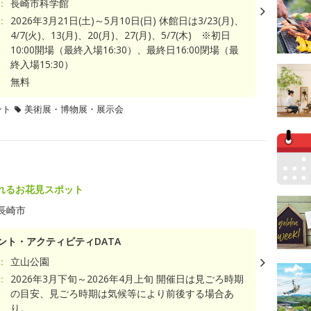
：
長崎市科学館
：
2026年3月21日(土)～5月10日(日) 休館日は3/23(月)、
4/7(火)、13(月)、20(月)、27(月)、5/7(木) ※初日
10:00開場（最終入場16:30）、最終日16:00閉場（最
終入場15:30）
無料
ント
美術展・博物展・展示会
れるお花見スポット
長崎市
ント・アクティビティDATA
：
立山公園
：
2026年3月下旬～2026年4月上旬 開催日は見ごろ時期
の目安、見ごろ時期は気候等により前後する場合あ
り。