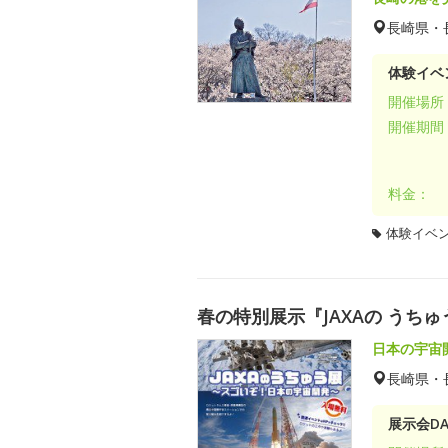
長崎県・
体験イベ
開催場所
開催期間
料金：
体験イベ
春の特別展示『JAXAの うち
日本の宇宙
長崎県・
展示会DA