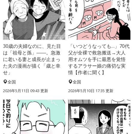
30歳の夫婦なのに、見た目
「いつどうなっても…」70代
は「祖母と孫」――。急激
父が全裸で救急搬送→大人
に老いる妻と成長が止まっ
用オムツを手に最悪を覚悟
た夫の漫画が描く「歳と幸
するアラサー娘の痛切な実
せ」
情【作者に聞く】
全国
全国
2026年5月11日 09:43 更新
2026年5月10日 17:35 更新