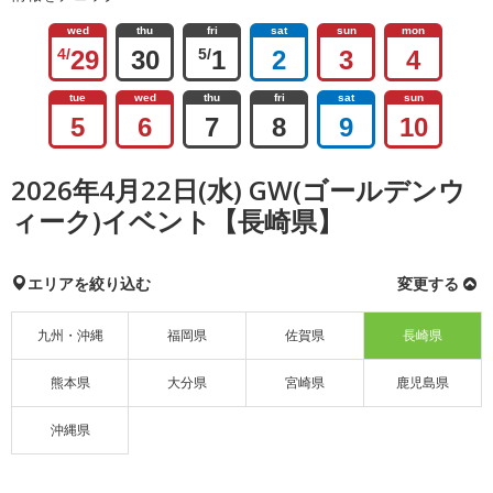
wed
thu
fri
sat
sun
mon
4/
29
30
5/
1
2
3
4
tue
wed
thu
fri
sat
sun
5
6
7
8
9
10
2026年4月22日(水) GW(ゴールデンウ
ィーク)イベント【長崎県】
エリアを絞り込む
変更する
九州・沖縄
福岡県
佐賀県
長崎県
熊本県
大分県
宮崎県
鹿児島県
沖縄県