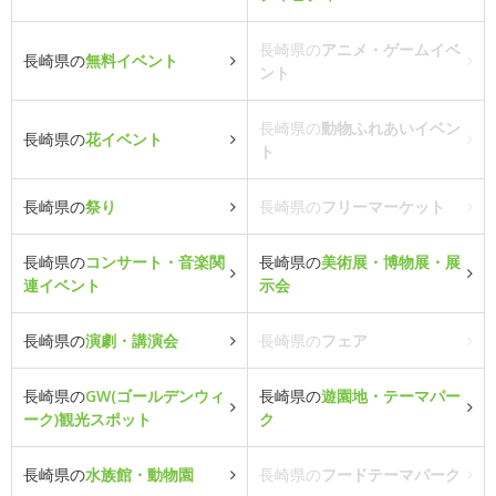
長崎県の
アニメ・ゲームイベ
長崎県の
無料イベント
ント
長崎県の
動物ふれあいイベン
長崎県の
花イベント
ト
長崎県の
祭り
長崎県の
フリーマーケット
長崎県の
コンサート・音楽関
長崎県の
美術展・博物展・展
連イベント
示会
長崎県の
演劇・講演会
長崎県の
フェア
長崎県の
GW(ゴールデンウィ
長崎県の
遊園地・テーマパー
ーク)観光スポット
ク
長崎県の
水族館・動物園
長崎県の
フードテーマパーク