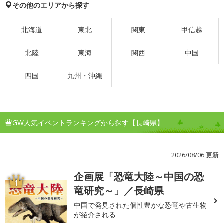
その他のエリアから探す
北海道
東北
関東
甲信越
北陸
東海
関西
中国
四国
九州・沖縄
GW人気イベントランキングから探す【長崎県】
2026/08/06 更新
企画展「恐竜大陸～中国の恐
1
竜研究～」／長崎県
中国で発見された個性豊かな恐竜や古生物
が紹介される