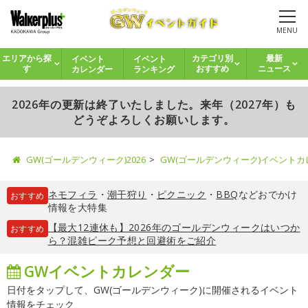
MENU
イベント
イベント
エリアから探
カテゴリ別
最新
カレンダー
ランキング
す
おすすめ
ニュース
2026年の更新は終了いたしました。来年（2027年）も
どうぞよろしくお願いします。
GW(ゴールデンウィーク)2026
GW(ゴールデンウィーク)イベント
ネモフィラ
・
潮干狩り
・
ピクニック
・
BBQ
などおでかけ
おすすめ
情報を大特集
【最大12連休も】2026年のゴールデンウィークはいつか
おすすめ
ら？混雑ピーク予想と回避術をご紹介
GWイベントカレンダー
日付をタップして、GW(ゴールデンウィーク)に開催されるイベント
情報をチェック