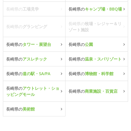
長崎県の
工場見学
長崎県の
キャンプ場・BBQ場
長崎県の
牧場・レジャー＆リ
長崎県の
グランピング
ゾート施設
長崎県の
タワー・展望台
長崎県の
公園
長崎県の
アスレチック
長崎県の
温泉・スパリゾート
長崎県の
道の駅・SA/PA
長崎県の
博物館・科学館
長崎県の
アウトレット・ショ
長崎県の
商業施設・百貨店
ッピングモール
長崎県の
美術館