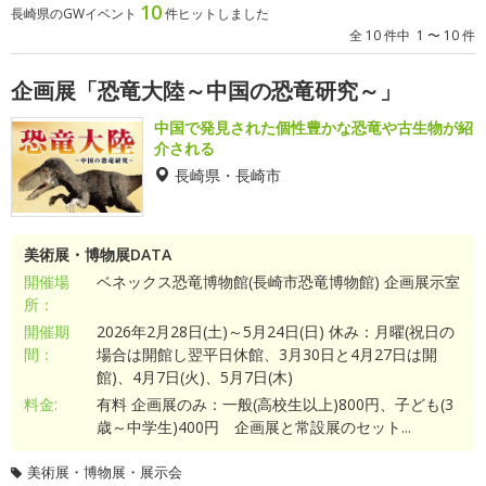
10
長崎県のGWイベント
件ヒットしました
全 10 件中 1 〜 10 件
企画展「恐竜大陸～中国の恐竜研究～」
中国で発見された個性豊かな恐竜や古生物が紹
介される
長崎県・長崎市
美術展・博物展DATA
開催場
ベネックス恐竜博物館(長崎市恐竜博物館) 企画展示室
所：
開催期
2026年2月28日(土)～5月24日(日) 休み：月曜(祝日の
間：
場合は開館し翌平日休館、3月30日と4月27日は開
館)、4月7日(火)、5月7日(木)
料金:
有料 企画展のみ：一般(高校生以上)800円、子ども(3
歳～中学生)400円 企画展と常設展のセット...
美術展・博物展・展示会