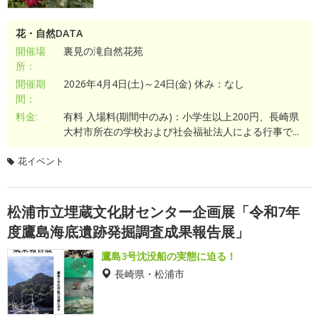
花・自然DATA
開催場
裏見の滝自然花苑
所：
開催期
2026年4月4日(土)～24日(金) 休み：なし
間：
料金:
有料 入場料(期間中のみ)：小学生以上200円、長崎県
大村市所在の学校および社会福祉法人による行事で...
花イベント
松浦市立埋蔵文化財センター企画展「令和7年
度鷹島海底遺跡発掘調査成果報告展」
鷹島3号沈没船の実態に迫る！
長崎県・松浦市