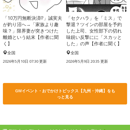
「10万円無断決済!?」誠実夫
「セクハラ」を「ミス」で
が釣り沼へ→「家族より趣
撃退？ツインの部屋を予約
味？」限界妻が突きつけた
した上司、女性部下の切れ
離婚という結末【作者に聞
味鋭い反撃にに「スカッと
く】
した」の声【作者に聞く】
全国
全国
2026年5月10日 07:30 更新
2026年5月9日 20:35 更新
GWイベント・おでかけトピックス【九州・沖縄】をも
っと見る