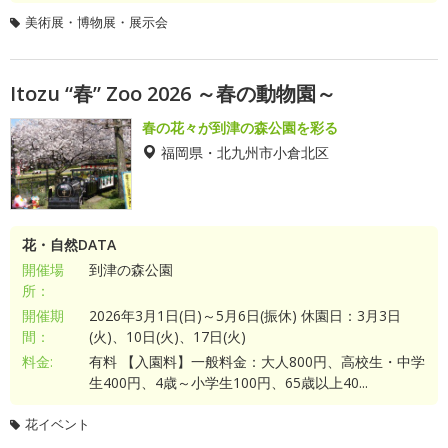
美術展・博物展・展示会
Itozu “春” Zoo 2026 ～春の動物園～
春の花々が到津の森公園を彩る
福岡県・北九州市小倉北区
花・自然DATA
開催場
到津の森公園
所：
開催期
2026年3月1日(日)～5月6日(振休) 休園日：3月3日
間：
(火)、10日(火)、17日(火)
料金:
有料 【入園料】一般料金：大人800円、高校生・中学
生400円、4歳～小学生100円、65歳以上40...
花イベント