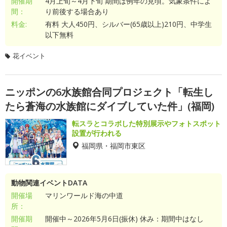
開催期
4月上旬～4月下旬 期間は例年の見頃。気象条件によ
間：
り前後する場合あり
料金:
有料 大人450円、シルバー(65歳以上)210円、中学生
以下無料
花イベント
ニッポンの6水族館合同プロジェクト「転生し
たら蒼海の水族館にダイブしていた件」(福岡)
転スラとコラボした特別展示やフォトスポット
設置が行われる
福岡県・福岡市東区
動物関連イベントDATA
開催場
マリンワールド海の中道
所：
開催期
開催中～2026年5月6日(振休) 休み：期間中はなし