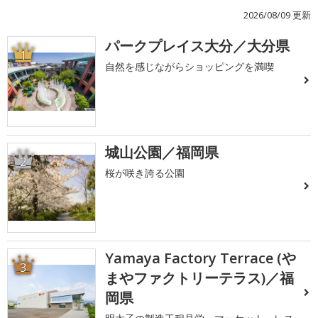
2026/08/09 更新
パークプレイス大分／大分県
1
自然を感じながらショッピングを満喫
城山公園／福岡県
2
桜が咲き誇る公園
Yamaya Factory Terrace (や
3
まやファクトリーテラス)／福
岡県