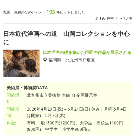
195
九州・沖縄のGWイベント
件ヒットしました
全 195 件中 1 〜 10 件
日本近代洋画への道 山岡コレクションを中心
に
日本洋画の礎を築いた巨匠の作品が展示される
福岡県・北九州市戸畑区
美術展・博物展DATA
開催場
北九州市立美術館 本館 1F企画展示室
所：
開催期
2026年4月29日(祝)～6月21日(日) 休み：月曜(5月4日
間：
は開館)、5月7日(木)
料金:
有料 一般1500円(1200円)、大学生・高校生1100円
(800円)、中学生・小学生900円(6...