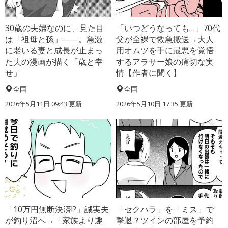
30歳の夫婦なのに、見た目
「いつどうなっても…」70代
は「祖母と孫」――。急激
父が全裸で救急搬送→大人
に老いる妻と成長が止まっ
用オムツを手に最悪を覚悟
た夫の漫画が描く「歳と幸
するアラサー娘の痛切な実
せ」
情【作者に聞く】
全国
全国
2026年5月11日 09:43 更新
2026年5月10日 17:35 更新
「10万円無断決済!?」誠実夫
「セクハラ」を「ミス」で
が釣り沼へ→「家族より趣
撃退？ツインの部屋を予約