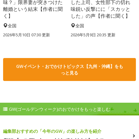
味？」限界妻が突きつけた
した上司、女性部下の切れ
離婚という結末【作者に聞
味鋭い反撃にに「スカッと
く】
した」の声【作者に聞く】
全国
全国
2026年5月10日 07:30 更新
2026年5月9日 20:35 更新
GWイベント・おでかけトピックス【九州・沖縄】をも
っと見る
GW(ゴールデンウィーク)のおでかけをもっと楽しむ
編集部おすすめの「今年のGW」の楽しみ方を紹介