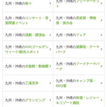
九州・沖縄の
フリーマーケッ
九州・沖縄の
祭り
ト
九州・沖縄の
コンサート・音
九州・沖縄の
美術展・博物
楽関連イベント
展・展示会
九州・沖縄の
演劇・講演会
九州・沖縄の
フェア
九州・沖縄の
GW(ゴールデン
九州・沖縄の
遊園地・テーマ
ウィーク)観光スポット
パーク
九州・沖縄の
フードテーマパ
九州・沖縄の
水族館・動物園
ーク
九州・沖縄の
キャンプ場・
九州・沖縄の
工場見学
BBQ場
九州・沖縄の
牧場・レジャー
九州・沖縄の
グランピング
＆リゾート施設