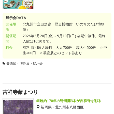
展示会DATA
開催場
北九州市立自然史・歴史博物館（いのちのたび博物
所：
館）
開催期
2026年3月20日(金)～5月10日(日) 会期中無休。最終
間：
入館は16:30まで。
料金:
有料 特別展入場料 大人700円、高大生500円、小中
生400円 ※常設展とのセット券あり
美術展・博物展・展示会
吉祥寺藤まつり
樹齢約170年の野田藤3本が吉祥寺を彩る
福岡県・北九州市八幡西区