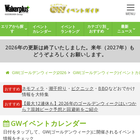
MENU
イベント
イベント
エリアから探
カテゴリ別
最新
カレンダー
ランキング
す
おすすめ
ニュース
2026年の更新は終了いたしました。来年（2027年）も
どうぞよろしくお願いします。
GW(ゴールデンウィーク)2026
GW(ゴールデンウィーク)イベント
ネモフィラ
・
潮干狩り
・
ピクニック
・
BBQ
などおでかけ
おすすめ
情報を大特集
【最大12連休も】2026年のゴールデンウィークはいつか
おすすめ
ら？混雑ピーク予想と回避術をご紹介
GWイベントカレンダー
日付をタップして、GW(ゴールデンウィーク)に開催されるイベント
情報をチェック