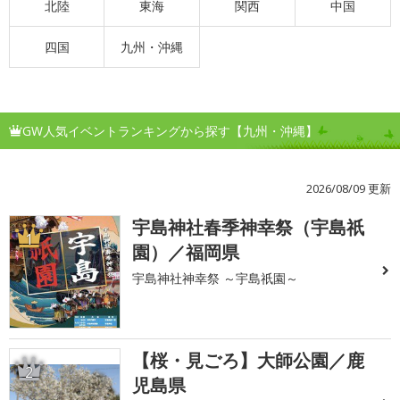
北陸
東海
関西
中国
四国
九州・沖縄
GW人気イベントランキングから探す【九州・沖縄】
2026/08/09 更新
宇島神社春季神幸祭（宇島祇
1
園）／福岡県
宇島神社神幸祭 ～宇島祇園～
【桜・見ごろ】大師公園／鹿
2
児島県