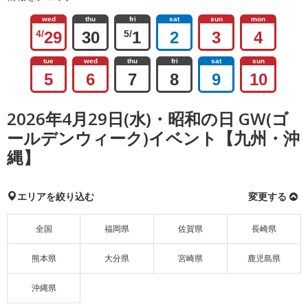
wed
thu
fri
sat
sun
mon
4/
29
30
5/
1
2
3
4
tue
wed
thu
fri
sat
sun
5
6
7
8
9
10
2026年4月29日(水)・昭和の日 GW(ゴ
ールデンウィーク)イベント【九州・沖
縄】
エリアを絞り込む
変更する
全国
福岡県
佐賀県
長崎県
熊本県
大分県
宮崎県
鹿児島県
沖縄県