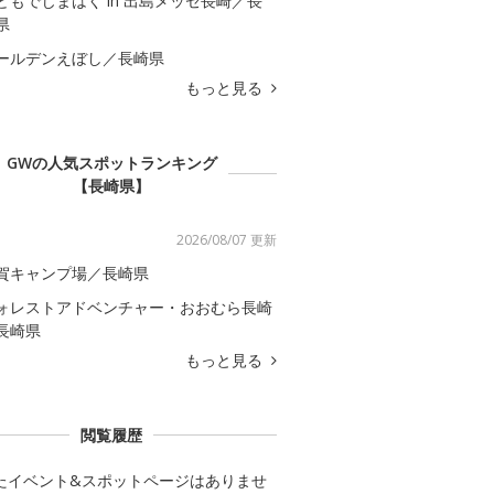
どもでじまはく in 出島メッセ長崎／長
県
ールデンえぼし／長崎県
もっと見る
GWの人気スポットランキング
【長崎県】
2026/08/07 更新
賀キャンプ場／長崎県
ォレストアドベンチャー・おおむら長崎
長崎県
もっと見る
閲覧履歴
たイベント&スポットページはありませ