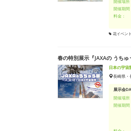
開催場所
開催期間
料金：
花イベン
春の特別展示『JAXAの うち
日本の宇宙
長崎県・
展示会DA
開催場所
開催期間
料金：