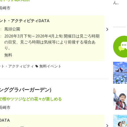
ん。
長崎市
ント・アクティビティDATA
：
風頭公園
：
2026年3月下旬～2026年4月上旬 開催日は見ごろ時期
の目安、見ごろ時期は気候等により前後する場合あ
り。
無料
ント・アクティビティ
無料イベント
(スプリンググラバーガーデン)
で桜やツツジなどの花々が楽しめる
長崎市
ATA