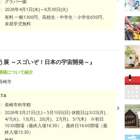
：
グラバー園
：
2026年4月1日(水)～6月30日(火)
有料 一般1300円、高校生・中学生・小学生650円、
未就学児無料
ト
ゅう展 ～スゴいぞ！日本の宇宙開発～』
開発について紹介
長崎市
TA
：
長崎市科学館
：
2026年3月21日(土)～5月10日(日) 休館日は3/23(月)、
4/7(火)、13(月)、20(月)、27(月)、5/7(木) ※初日
10:00開場（最終入場16:30）、最終日16:00閉場（最
終入場15:30）
無料