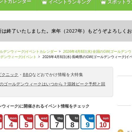
ントカレンダー
イベントランキング
スポットラ
更新は終了いたしました。来年（2027年）もどうぞよろしく
ールデンウィーク)イベントカレンダー
2026年4月8日(水) 全国のGW(ゴールデン
ールデンウィーク)イベント
2026年4月8日(水) 長崎県のGW(ゴールデンウィーク)イ
ピクニック
・
BBQ
などおでかけ情報を大特集
6年のゴールデンウィークはいつから？混雑ピーク予想と回
ンウィーク)に開催されるイベント情報をチェック
n
mon
tue
wed
thu
fri
sat
sun
4
5
6
7
8
9
10