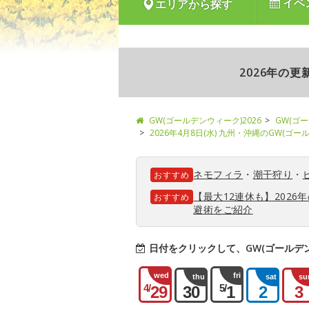
イベ
エリアから探す
2026年の
GW(ゴールデンウィーク)2026
GW(ゴ
2026年4月8日(水) 九州・沖縄のGW(ゴ
ネモフィラ
・
潮干狩り
・
おすすめ
【最大12連休も】202
おすすめ
避術をご紹介
日付をクリックして、GW(ゴールデ
wed
fri
thu
sat
su
4/
5/
29
30
1
2
3