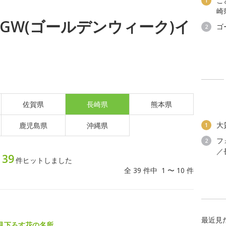
こ
1
崎
水) GW(ゴールデンウィーク)イ
ゴ
2
佐賀県
長崎県
熊本県
大
鹿児島県
沖縄県
1
フ
2
／
39
ト
件ヒットしました
全 39 件中 1 〜 10 件
最近見
見下ろす花の名所