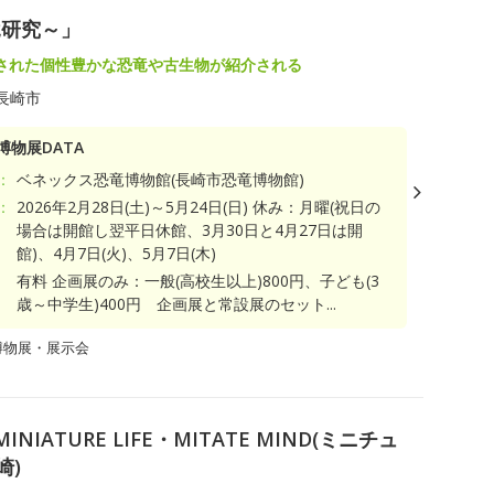
竜研究～」
された個性豊かな恐竜や古生物が紹介される
長崎市
博物展DATA
：
ベネックス恐竜博物館(長崎市恐竜博物館)
：
2026年2月28日(土)～5月24日(日) 休み：月曜(祝日の
場合は開館し翌平日休館、3月30日と4月27日は開
館)、4月7日(火)、5月7日(木)
有料 企画展のみ：一般(高校生以上)800円、子ども(3
歳～中学生)400円 企画展と常設展のセット...
博物展・展示会
IATURE LIFE・MITATE MIND(ミニチュ
崎)